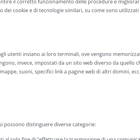
antire il corretto funzionamento delle procedure e migliorare 
ei cookie e di tecnologie similari, su come sono utilizzati d
i dagli utenti inviano ai loro terminali, ove vengono memorizzat
” vengono, invece, impostati da un sito web diverso da quello 
ppe, suoni, specifici link a pagine web di altri domini, ecc.
ie si possono distinguere diverse categorie:
zzati al solo fine di “effettuare la trasmissione di una comun