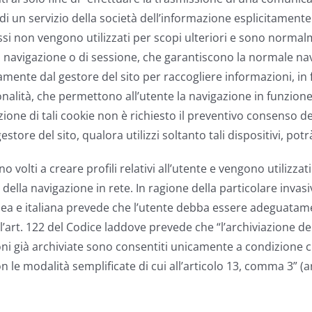
di un servizio della società dell’informazione esplicitamente
.Essi non vengono utilizzati per scopi ulteriori e sono normal
i navigazione o di sessione, che garantiscono la normale navi
ettamente dal gestore del sito per raccogliere informazioni, i
onalità, che permettono all’utente la navigazione in funzione di
llazione di tali cookie non è richiesto il preventivo consenso 
 gestore del sito, qualora utilizzi soltanto tali dispositivi, po
o volti a creare profili relativi all’utente e vengono utilizzat
della navigazione in rete. In ragione della particolare invasi
opea e italiana prevede che l’utente debba essere adeguatam
ce l’art. 122 del Codice laddove prevede che “l’archiviazione 
ni già archiviate sono consentiti unicamente a condizione ch
e modalità semplificate di cui all’articolo 13, comma 3” (ar