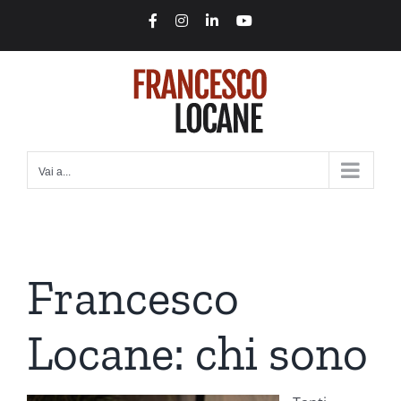
Salta
Facebook
Instagram
LinkedIn
YouTube
al
contenuto
Vai a...
Francesco
Locane: chi sono