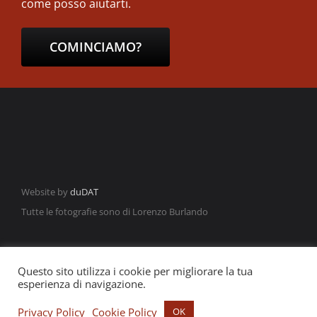
come posso aiutarti.
COMINCIAMO?
Website by
duDAT
Tutte le fotografie sono di Lorenzo Burlando
Questo sito utilizza i cookie per migliorare la tua
esperienza di navigazione.
©2021 Francesco Locane | P.IVA: 03639401201
Privacy Policy
Cookie Policy
OK
Facebook
Instagram
LinkedIn
YouTube