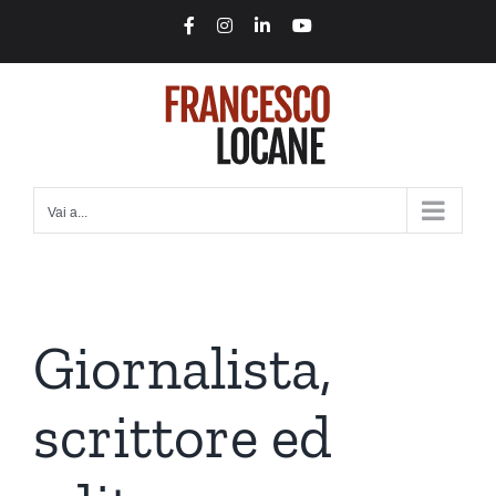
Salta
Facebook
Instagram
LinkedIn
YouTube
al
contenuto
Vai a...
Giornalista,
scrittore ed