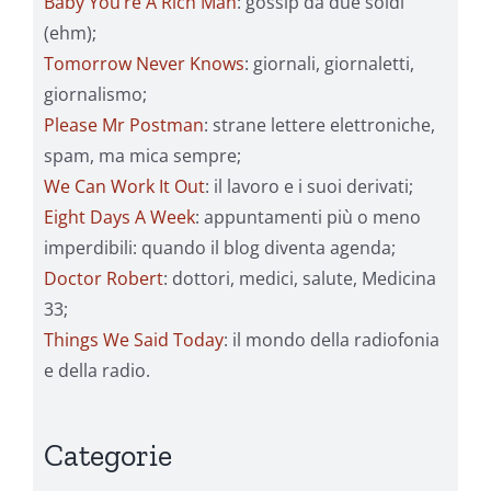
Baby You’re A Rich Man
: gossip da due soldi
(ehm);
Tomorrow Never Knows
: giornali, giornaletti,
giornalismo;
Please Mr Postman
: strane lettere elettroniche,
spam, ma mica sempre;
We Can Work It Out
: il lavoro e i suoi derivati;
Eight Days A Week
: appuntamenti più o meno
imperdibili: quando il blog diventa agenda;
Doctor Robert
: dottori, medici, salute, Medicina
33;
Things We Said Today
: il mondo della radiofonia
e della radio.
Categorie