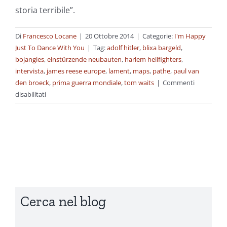
storia terribile”.
Di
Francesco Locane
|
20 Ottobre 2014
|
Categorie:
I'm Happy
Just To Dance With You
|
Tag:
adolf hitler
,
blixa bargeld
,
bojangles
,
einstürzende neubauten
,
harlem hellfighters
,
intervista
,
james reese europe
,
lament
,
maps
,
pathe
,
paul van
den broeck
,
prima guerra mondiale
,
tom waits
|
Commenti
su
disabilitati
La
terribile
bellezza:
intervista
con
Blixa
Bargeld
Cerca nel blog