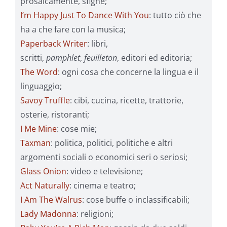
prosaicamente, sfighe;
I’m Happy Just To Dance With You
: tutto ciò che
ha a che fare con la musica;
Paperback Writer
: libri,
scritti,
pamphlet
,
feuilleton
, editori ed editoria;
The Word
: ogni cosa che concerne la lingua e il
linguaggio;
Savoy Truffle
: cibi, cucina, ricette, trattorie,
osterie, ristoranti;
I Me Mine
: cose mie;
Taxman
: politica, politici, politiche e altri
argomenti sociali o economici seri o seriosi;
Glass Onion
: video e televisione;
Act Naturally
: cinema e teatro;
I Am The Walrus
: cose buffe o inclassificabili;
Lady Madonna
: religioni;