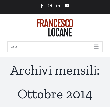
Salta
Facebook
Instagram
LinkedIn
YouTube
al
contenuto
Vai a...
Archivi mensili:
Ottobre 2014