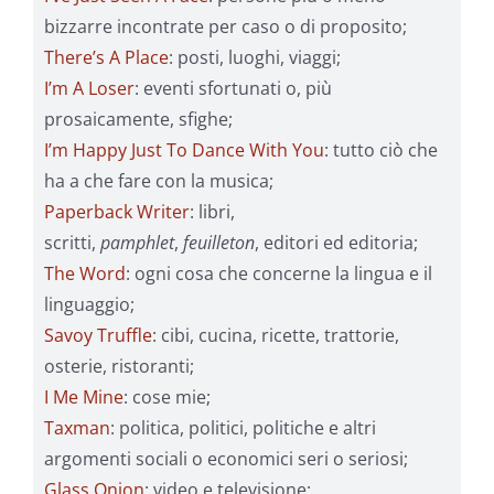
bizzarre incontrate per caso o di proposito;
There’s A Place
: posti, luoghi, viaggi;
I’m A Loser
: eventi sfortunati o, più
prosaicamente, sfighe;
I’m Happy Just To Dance With You
: tutto ciò che
ha a che fare con la musica;
Paperback Writer
: libri,
scritti,
pamphlet
,
feuilleton
, editori ed editoria;
The Word
: ogni cosa che concerne la lingua e il
linguaggio;
Savoy Truffle
: cibi, cucina, ricette, trattorie,
osterie, ristoranti;
I Me Mine
: cose mie;
Taxman
: politica, politici, politiche e altri
argomenti sociali o economici seri o seriosi;
Glass Onion
: video e televisione;