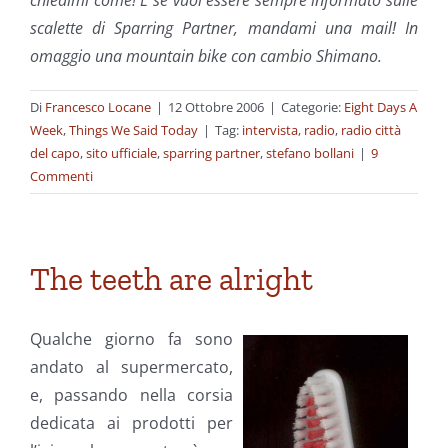
chiedimi come! E se vuoi essere sempre informato sulle
scalette di Sparring Partner, mandami una mail! In
omaggio una mountain bike con cambio Shimano.
Di
Francesco Locane
|
12 Ottobre 2006
|
Categorie:
Eight Days A
Week
,
Things We Said Today
|
Tag:
intervista
,
radio
,
radio città
del capo
,
sito ufficiale
,
sparring partner
,
stefano bollani
|
9
Commenti
The teeth are alright
Qualche giorno fa sono
andato al supermercato,
e, passando nella corsia
dedicata ai prodotti per