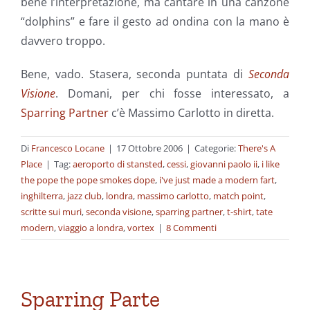
bene l’interpretazione, ma cantare in una canzone
“dolphins” e fare il gesto ad ondina con la mano è
davvero troppo.
Bene, vado. Stasera, seconda puntata di
Seconda
Visione
. Domani, per chi fosse interessato, a
Sparring Partner
c’è Massimo Carlotto in diretta.
Di
Francesco Locane
|
17 Ottobre 2006
|
Categorie:
There's A
Place
|
Tag:
aeroporto di stansted
,
cessi
,
giovanni paolo ii
,
i like
the pope the pope smokes dope
,
i've just made a modern fart
,
inghilterra
,
jazz club
,
londra
,
massimo carlotto
,
match point
,
scritte sui muri
,
seconda visione
,
sparring partner
,
t-shirt
,
tate
modern
,
viaggio a londra
,
vortex
|
8 Commenti
Sparring Parte