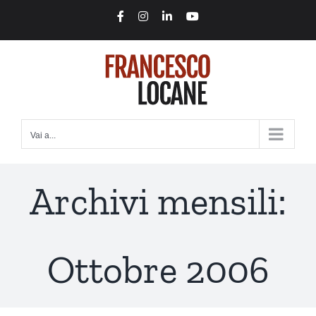
Salta
Facebook
Instagram
LinkedIn
YouTube
al
contenuto
Vai a...
Archivi mensili:
Ottobre 2006