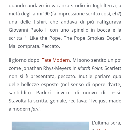
quando andavo in vacanza studio in Inghilterra, a
metà degli anni ’90 (fa impressione scritto così, eh?)
una delle t-shirt che andava di più raffigurava
Giovanni Paolo II con uno spinello in bocca e la
scritta “I Like the Pope. The Pope Smokes Dope”.
Mai comprata. Peccato.
Il giorno dopo,
Tate Modern
. Mi sono sentito un po’
come Jonathan Rhys-Meyers in
Match Point
. Scarlett
non si è presentata, peccato. Inutile parlare qua
delle bellezze esposte (nel senso di opere d’arte,
santiddio). Parlerò invece di nuovo di cessi.
Stavolta la scritta, geniale, recitava: “I’ve just made
a modern
fart
“.
L’ultima sera,