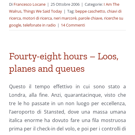
Di
Francesco Locane
|
25 Ottobre 2006
|
Categorie:
I Am The
Walrus
,
Things We Said Today
|
Tag:
beppe caschetto
,
chiavi di
ricerca
,
motori di ricerca
,
neri marcorè
,
parole chiave
,
ricerche su
google
,
telefonate in radio
|
14 Commenti
Fourty-eight hours – Loos,
planes and queues
Questo il tempo effettivo in cui sono stato a
Londra, alla fine. Anzi, quarantacinque, visto che
tre le ho passate in un non luogo per eccellenza,
l’aeroporto di Stansted, dove una massa umana
italica enorme ha dovuto fare una fila mostruosa
prima per il check-in del volo, e poi per i controlli di