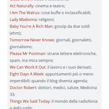
Act Naturally
: cinema e teatro;
I Am The Walrus
: cose buffe o inclassificabili;
Lady Madonna
: religioni;
Baby You’re A Rich Man
: gossip da due soldi
(ehm);
Tomorrow Never Knows
: giornali, giornaletti,
giornalismo;
Please Mr Postman
: strane lettere elettroniche,
spam, ma mica sempre;
We Can Work It Out
: il lavoro e i suoi derivati;
Eight Days A Week
: appuntamenti più o meno
imperdibili: quando il blog diventa agenda;
Doctor Robert
: dottori, medici, salute, Medicina
33;
Things We Said Today
: il mondo della radiofonia
e della radio.