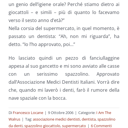
un genio dell’igiene orale? Perché stiamo dietro ai
giocattoli – e simili – più di quanto lo facevamo
verso il sesto anno d’età?”
Nella corsia del supermercato, in quel momento, è
passato un dentista: “Ah, non mi riguarda”, ha
detto. “Io l’ho approvato, poi…”
Ho lasciato quindi un pezzo di fanciullaggine
appesa al suo gancetto e mi sono avviato alle casse
con un serissimo spazzolino. Approvato
dall’Associazione Medici Dentisti Italiani. Vorrà dire
che, quando mi laverò i denti, farò il rumore della
nave spaziale con la bocca.
Di
Francesco Locane
|
9 Ottobre 2006
|
Categorie:
I Am The
Walrus
|
Tag:
associazione medici dentisti
,
dentista
,
spazzolino
da denti
,
spazzolino giocattolo
,
supermercato
|
6 Commenti