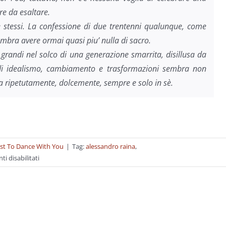
re da esaltare.
sè stessi. La confessione di due trentenni qualunque, come
embra avere ormai quasi piu’ nulla di sacro.
e grandi nel solco di una generazione smarrita, disillusa da
i idealismo, cambiamento e trasformazioni sembra non
hia ripetutamente, dolcemente, sempre e solo in sè.
st To Dance With You
|
Tag:
alessandro raina
,
su
 disabilitati
La
nuova
stagione