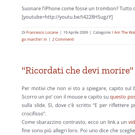
Suonare l’iPhone come fosse un trombon? Tutto q
[youtube=http://youtu.be/t4228H5ugzY]
Di
Francesco Locane
|
19 Aprile 2009
|
Categorie:
I Am The Wa
go marchin' in
|
2 Commenti
"Ricordati che devi morire" (
Per motivi che non vi sto a spiegare, capito sul b
Scorro un po’ con il mouse e capito su
questo po
sulla slide. Sì, dove c’è scritto “E per riflettere 
crocifisso”.
Come sbarazzino contrasto, ecco un link a un
vi
fine sono più allegri loro. Poi uno dice che sceglie