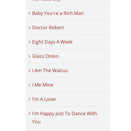
Baby You're a Rich Man
Doctor Robert
Eight Days A Week
Glass Onion
I Am The Walrus
I Me Mine
I'm A Loser
I'm Happy Just To Dance With
You