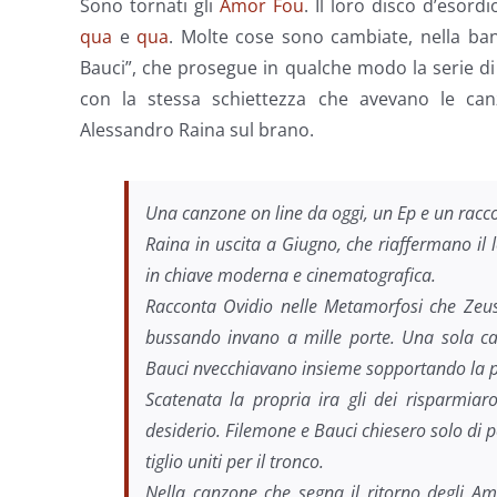
Sono tornati gli
Amor Fou
. Il loro disco d’esordi
qua
e
qua
. Molte cose sono cambiate, nella ban
Bauci”, che prosegue in qualche modo la serie di r
con la stessa schiettezza che avevano le ca
Alessandro Raina sul brano.
Una canzone on line da oggi, un Ep e un racco
Raina in uscita a Giugno, che riaffermano il 
in chiave moderna e cinematografica.
Racconta Ovidio nelle Metamorfosi che Zeu
bussando invano a mille porte. Una sola ca
Bauci nvecchiavano insieme sopportando la po
Scatenata la propria ira gli dei risparmiar
desiderio. Filemone e Bauci chiesero solo di 
tiglio uniti per il tronco.
Nella canzone che segna il ritorno degli Am