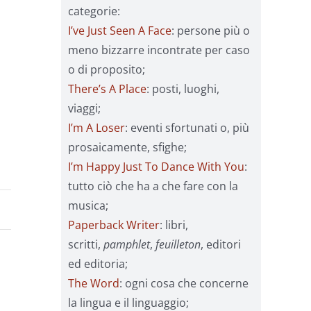
categorie:
I’ve Just Seen A Face
: persone più o
meno bizzarre incontrate per caso
o di proposito;
There’s A Place
: posti, luoghi,
viaggi;
I’m A Loser
: eventi sfortunati o, più
prosaicamente, sfighe;
I’m Happy Just To Dance With You
:
tutto ciò che ha a che fare con la
musica;
Paperback Writer
: libri,
scritti,
pamphlet
,
feuilleton
, editori
ed editoria;
The Word
: ogni cosa che concerne
la lingua e il linguaggio;