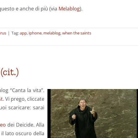
uesto e anche di più (via
Melablog
).
lrus
|
Tag:
app
,
iphone
,
melablog
,
when the saints
cit.)
log “Canta la vita”.
st
. Vi prego, cliccate
puoi scaricare: sarai
deo
dei Deicide. Alla
 il lato oscuro della