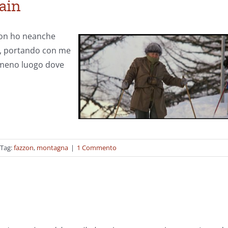
ain
non ho neanche
ni, portando con me
’ameno luogo dove
Tag:
fazzon
,
montagna
|
1 Commento