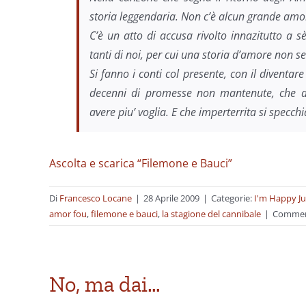
storia leggendaria. Non c’è alcun grande amo
C’è un atto di accusa rivolto innazitutto a 
tanti di noi, per cui una storia d’amore non s
Si fanno i conti col presente, con il diventar
decenni di promesse non mantenute, che d
avere piu’ voglia. E che imperterrita si specc
Ascolta e scarica “Filemone e Bauci”
Di
Francesco Locane
|
28 Aprile 2009
|
Categorie:
I'm Happy Ju
amor fou
,
filemone e bauci
,
la stagione del cannibale
|
Commenti
No, ma dai…