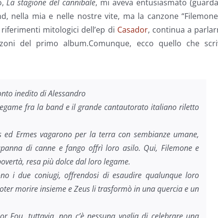
o,
La stagione del cannibale
, mi aveva entusiasmato (guarda
d, nella mia e nelle nostre vite, ma la canzone “Filemon
iferimenti mitologici dell’ep di
Casador
, continua a parla
nzoni del primo album.Comunque, ecco quello che scri
nto inedito di Alessandro
legame fra la band e il grande cantautorato italiano riletto
s ed Ermes vagarono per la terra con sembianze umane,
panna di canne e fango offrì loro asilo. Qui, Filemone e
vertà, resa più dolce dal loro legame.
ono i due coniugi, offrendosi di esaudire qualunque loro
poter morire insieme e Zeus li trasformò in una quercia e un
or Fou, tuttavia, non c’è nessuna voglia di celebrare una