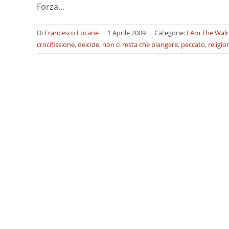
Forza…
Di
Francesco Locane
|
1 Aprile 2009
|
Categorie:
I Am The Wal
crocifissione
,
deicide
,
non ci resta che piangere
,
peccato
,
religio