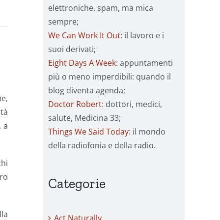
elettroniche, spam, ma mica
sempre;
We Can Work It Out
: il lavoro e i
suoi derivati;
Eight Days A Week
: appuntamenti
più o meno imperdibili: quando il
blog diventa agenda;
me,
Doctor Robert
: dottori, medici,
tà
salute, Medicina 33;
, a
Things We Said Today
: il mondo
della radiofonia e della radio.
chi
ero
Categorie
lla
Act Naturally