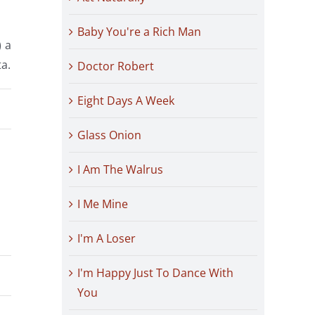
Baby You're a Rich Man
) a
ta.
Doctor Robert
Eight Days A Week
Glass Onion
I Am The Walrus
I Me Mine
I'm A Loser
I'm Happy Just To Dance With
You