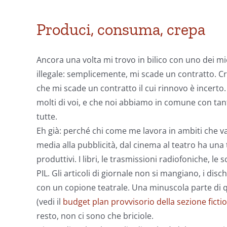
thinking
Produci, consuma, crepa
Ancora una volta mi trovo in bilico con uno dei mie
illegale: semplicemente, mi scade un contratto. Cre
che mi scade un contratto il cui rinnovo è incerto
molti di voi, e che noi abbiamo in comune con ta
tutte.
Eh già: perché chi come me lavora in ambiti che va
media alla pubblicità, dal cinema al teatro ha una
produttivi. I libri, le trasmissioni radiofoniche, le
PIL. Gli articoli di giornale non si mangiano, i di
con un copione teatrale. Una minuscola parte di qu
(vedi il
budget plan provvisorio della sezione ficti
resto, non ci sono che briciole.