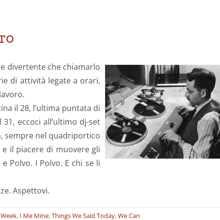
di
fine
rapporto
oro
nte divertente che chiamarlo
e di attività legate a orari,
lavoro.
na il 28, l’ultima puntata di
31, eccoci all’ultimo dj-set
a, sempre nel quadriportico
 e il piacere di muovere gli
 Polvo. I Polvo. E chi se li
ze. Aspettovi.
A Week
,
I Me Mine
,
Things We Said Today
,
We Can