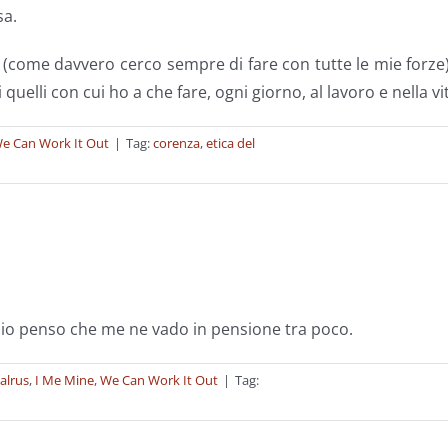
sa.
 (come davvero cerco sempre di fare con tutte le mie forze
uelli con cui ho a che fare, ogni giorno, al lavoro e nella vi
e Can Work It Out
|
Tag:
corenza
,
etica del
io penso che me ne vado in pensione tra poco.
alrus
,
I Me Mine
,
We Can Work It Out
|
Tag: