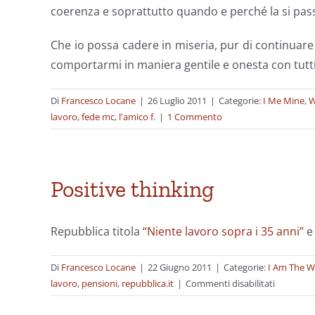
coerenza e soprattutto quando e perché la si pas
Che io possa cadere in miseria, pur di continuare
comportarmi in maniera gentile e onesta con tutti q
Di
Francesco Locane
|
26 Luglio 2011
|
Categorie:
I Me Mine
,
W
lavoro
,
fede mc
,
l'amico f.
|
1 Commento
Positive thinking
Repubblica titola
“Niente lavoro sopra i 35 anni”
e 
Di
Francesco Locane
|
22 Giugno 2011
|
Categorie:
I Am The W
su
lavoro
,
pensioni
,
repubblica.it
|
Commenti disabilitati
Positive