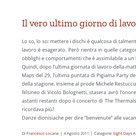
Il vero ultimo giorno di lav
Lo so, lo so: mettere i dischi è qualcosa di talme
lavoro è esagerato. Però rientra in quelle categori
obblighi e comportamenti che è assimilabile a un 
Quindi, dopo l’ultima giornata di lavoro-della-matti
Maps del 29, l’ultima puntata di Pigiama Party del 
della stagione. Insieme al prode Michele Restucci
felsineo di Vicolo Bolognetti, stasera avrò l’onore
astanti restanti dopo il concerto di The Thermals e
ricordava più?
Danze dionisiache per dire “benvenute” alle vacan
Di
Francesco Locane
|
4 Agosto 2011
|
Categorie:
Eight Days 