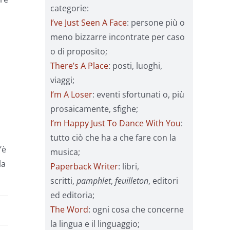
categorie:
I’ve Just Seen A Face
: persone più o
meno bizzarre incontrate per caso
o di proposito;
There’s A Place
: posti, luoghi,
viaggi;
I’m A Loser
: eventi sfortunati o, più
prosaicamente, sfighe;
I’m Happy Just To Dance With You
:
tutto ciò che ha a che fare con la
’è
musica;
la
Paperback Writer
: libri,
scritti,
pamphlet
,
feuilleton
, editori
ed editoria;
The Word
: ogni cosa che concerne
la lingua e il linguaggio;