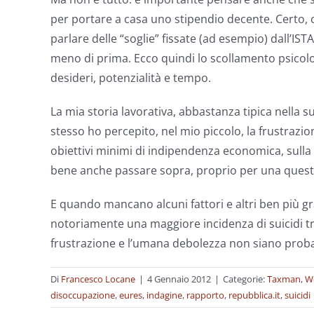
per portare a casa uno stipendio decente. Certo, ci
parlare delle “soglie” fissate (ad esempio) dall’IS
meno di prima. Ecco quindi lo scollamento psicolog
desideri, potenzialità e tempo.
La mia storia lavorativa, abbastanza tipica nella su
stesso ho percepito, nel mio piccolo, la frustrazi
obiettivi minimi di indipendenza economica, sulla q
bene anche passare sopra, proprio per una questi
E quando mancano alcuni fattori e altri ben più gr
notoriamente una maggiore incidenza di suicidi tra
frustrazione e l’umana debolezza non siano probab
Di
Francesco Locane
|
4 Gennaio 2012
|
Categorie:
Taxman
,
W
disoccupazione
,
eures
,
indagine
,
rapporto
,
repubblica.it
,
suicidi