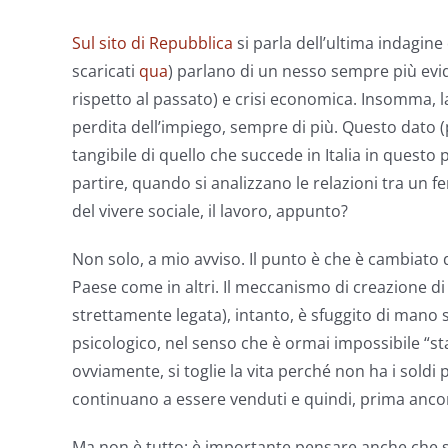
Sul sito di Repubblica
si parla dell’ultima indagine
scaricati
qua
) parlano di un nesso sempre più evi
rispetto al passato) e crisi economica. Insomma, la
perdita dell’impiego, sempre di più. Questo dato (p
tangibile di quello che succede in Italia in quest
partire, quando si analizzano le relazioni tra un fe
del vivere sociale, il lavoro, appunto?
Non solo, a mio avviso. Il punto è che è cambiato 
Paese come in altri. Il meccanismo di creazione di
strettamente legata), intanto, è sfuggito di mano 
psicologico, nel senso che è ormai impossibile “st
ovviamente, si toglie la vita perché non ha i soldi 
continuano a essere venduti e quindi, prima ancora,
Ma non è tutto: è importante pensare anche che si l