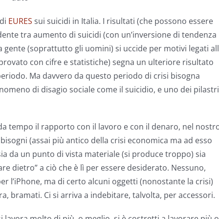
 di
EURES
sui suicidi in Italia. I risultati (che possono essere
dente tra aumento di suicidi (con un’inversione di tendenza
 gente (soprattutto gli uomini) si uccide per motivi legati al
rovato con cifre e statistiche) segna un ulteriore risultato
o periodo. Ma davvero da questo periodo di crisi bisogna
nomeno di disagio sociale come il suicidio, e uno dei pilastri
da tempo il rapporto con il lavoro e con il denaro, nel nostr
 bisogni (assai più antico della crisi economica ma ad esso
sia da un punto di vista materiale (si produce troppo) sia
are dietro” a ciò che è lì per essere desiderato. Nessuno,
per l’iPhone, ma di certo alcuni oggetti (nonostante la crisi)
 bramati. Ci si arriva a indebitare, talvolta, per accessori.
avora molto di più, o meglio, si è costretti a lavorare più 