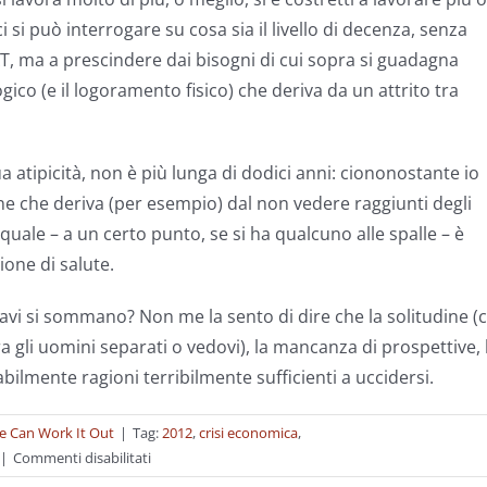
 si può interrogare su cosa sia il livello di decenza, senza
TAT, ma a prescindere dai bisogni di cui sopra si guadagna
ico (e il logoramento fisico) che deriva da un attrito tra
a atipicità, non è più lunga di dodici anni: ciononostante io
one che deriva (per esempio) dal non vedere raggiunti degli
uale – a un certo punto, se si ha qualcuno alle spalle – è
one di salute.
avi si sommano? Non me la sento di dire che la solitudine (c
 gli uomini separati o vedovi), la mancanza di prospettive, 
ilmente ragioni terribilmente sufficienti a uccidersi.
e Can Work It Out
|
Tag:
2012
,
crisi economica
,
su
|
Commenti disabilitati
Trattamento