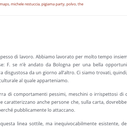
maps
,
michele restuccia
,
pigiama party
,
polvo
,
the
 spesso di lavoro. Abbiamo lavorato per molto tempo insie
ise: F. se n’è andato da Bologna per una bella opportuni
disgustosa da un giorno all’altro. Ci siamo trovati, quindi
ulturale al quale apparteniamo.
rra di comportamenti pessimi, meschini o irrispettosi di 
ere caratterizzano anche persone che, sulla carta, dovrebb
perché pubblicamente lo attaccano.
questa linea sottile, ma inequivocabilmente esistente, de