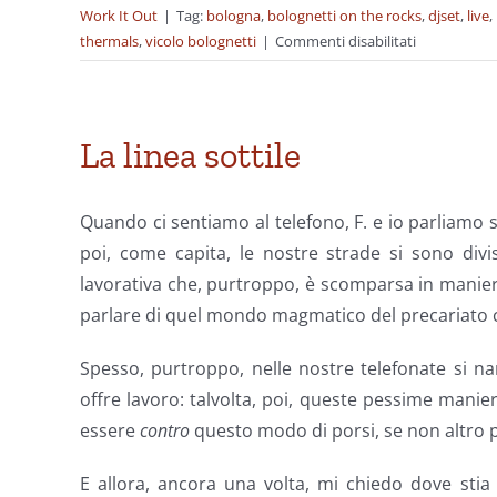
Work It Out
|
Tag:
bologna
,
bolognetti on the rocks
,
djset
,
live
,
su
thermals
,
vicolo bolognetti
|
Commenti disabilitati
Il
vero
ultimo
giorno
La linea sottile
di
lavoro
Quando ci sentiamo al telefono, F. e io parliamo
poi, come capita, le nostre strade si sono div
lavorativa che, purtroppo, è scomparsa in maniera 
parlare di quel mondo magmatico del precariato c
Spesso, purtroppo, nelle nostre telefonate si na
offre lavoro: talvolta, poi, queste pessime mani
essere
contro
questo modo di porsi, se non altro 
E allora, ancora una volta, mi chiedo dove stia 