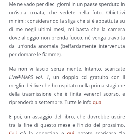
Me ne vado per dieci giorni in un paese sperduto in
un’isola croata, che vedete nella foto. Obiettivi
minimi: considerando la sfiga che si è abbattuta su
di me negli ultimi mesi, mi basta che la camera
dove alloggio non prenda fuoco, né venga travolta
da un’onda anomala (beffardamente intervenuta
per domare le fiamme).
Ma non vi lascio senza niente. Intanto, scaricate
Live@MAPS vol. 1
, un doppio cd gratuito con il
meglio dei live che ho ospitato nella prima stagione
della trasmissione che è finita venerdì scorso, e
riprenderà a settembre. Tutte le info
qua
.
E poi, un assaggio del libro, che dovrebbe uscire
tra la fine di questo mese e l’inizio del prossimo.
Qui
c’è la copertina e
qui
potete scaricare “la