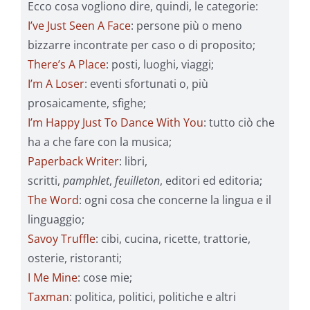
Ecco cosa vogliono dire, quindi, le categorie:
I’ve Just Seen A Face
: persone più o meno
bizzarre incontrate per caso o di proposito;
There’s A Place
: posti, luoghi, viaggi;
I’m A Loser
: eventi sfortunati o, più
prosaicamente, sfighe;
I’m Happy Just To Dance With You
: tutto ciò che
ha a che fare con la musica;
Paperback Writer
: libri,
scritti,
pamphlet
,
feuilleton
, editori ed editoria;
The Word
: ogni cosa che concerne la lingua e il
linguaggio;
Savoy Truffle
: cibi, cucina, ricette, trattorie,
osterie, ristoranti;
I Me Mine
: cose mie;
Taxman
: politica, politici, politiche e altri