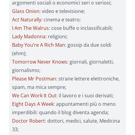
argomenti sociali o economici seri o seriosi;
Glass Onion
: video e televisione;
Act Naturally
: cinema e teatro;
I Am The Walrus
: cose buffe o inclassificabili;
Lady Madonna
: religioni;
Baby You’re A Rich Man
: gossip da due soldi
(ehm);
Tomorrow Never Knows
: giornali, giornaletti,
giornalismo;
Please Mr Postman
: strane lettere elettroniche,
spam, ma mica sempre;
We Can Work It Out
: il lavoro e i suoi derivati;
Eight Days A Week
: appuntamenti più o meno
imperdibili: quando il blog diventa agenda;
Doctor Robert
: dottori, medici, salute, Medicina
33;