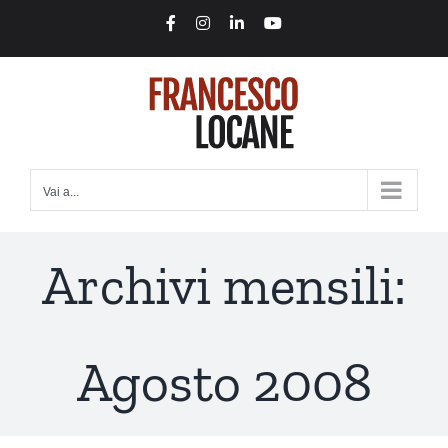
Salta
Facebook
Instagram
LinkedIn
YouTube
al
contenuto
Vai a...
Archivi mensili:
Agosto 2008