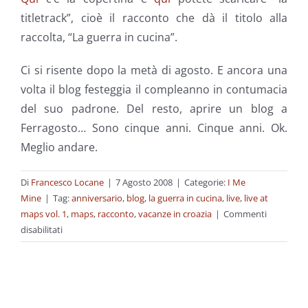
titletrack”, cioè il racconto che dà il titolo alla
raccolta, “La guerra in cucina”.
Ci si risente dopo la metà di agosto. E ancora una
volta il blog festeggia il compleanno in contumacia
del suo padrone. Del resto, aprire un blog a
Ferragosto… Sono cinque anni. Cinque anni. Ok.
Meglio andare.
Di
Francesco Locane
|
7 Agosto 2008
|
Categorie:
I Me
Mine
|
Tag:
anniversario
,
blog
,
la guerra in cucina
,
live
,
live at
maps vol. 1
,
maps
,
racconto
,
vacanze in croazia
|
Commenti
su
disabilitati
Pronti,
partenza,
via.
Da
tutto