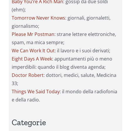
Baby You’re A Rich Man
: gossip da due soldi
(ehm);
Tomorrow Never Knows
: giornali, giornaletti,
giornalismo;
Please Mr Postman
: strane lettere elettroniche,
spam, ma mica sempre;
We Can Work It Out
: il lavoro e i suoi derivati;
Eight Days A Week
: appuntamenti più o meno
imperdibili: quando il blog diventa agenda;
Doctor Robert
: dottori, medici, salute, Medicina
33;
Things We Said Today
: il mondo della radiofonia
e della radio.
Categorie