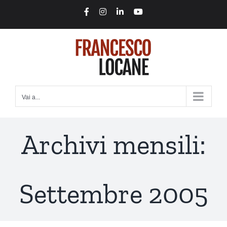
Salta
Facebook
Instagram
LinkedIn
YouTube
al
contenuto
Vai a...
Archivi mensili:
Settembre 2005