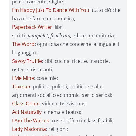
prosaicamente, sfighe;
I’m Happy Just To Dance With You
: tutto ciò che
ha a che fare con la musica;
Paperback Writer
: libri,
scritti,
pamphlet
,
feuilleton
, editori ed editoria;
The Word
: ogni cosa che concerne la lingua e il
linguaggio;
Savoy Truffle
: cibi, cucina, ricette, trattorie,
osterie, ristoranti;
I Me Mine
: cose mie;
Taxman
: politica, politici, politiche e altri
argomenti sociali o economici seri o seriosi;
Glass Onion
: video e televisione;
Act Naturally
: cinema e teatro;
I Am The Walrus
: cose buffe o inclassificabili;
Lady Madonna
: religioni;