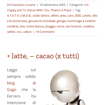
Di
Francesco Locane
|
18 Settembre 2005
|
Categorie:
I'm
Happy Just To Dance With You
,
There's A Place
|
Tag:
A.T.A.T.V.U.M.D.B.
,
acido lattico
,
alfieri
,
area
,
caro 2000
,
cateto
,
elio
e le storie tese
,
giocatore mondiale
,
giorgia
,
hommage à violette
nozières
,
live
,
notte bianca
,
pioggia
,
roma
,
san lorenzo
,
scaletta
,
setlist
,
vov
,
zabov
|
19 Commenti
+ latte, – cacao (x tutti)
Leggo sul
sempre valido
blog di
Gago
che la
Ferrero ha
intenzione di