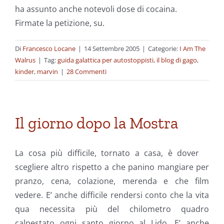
ha assunto anche notevoli dose di cocaina.
Firmate la petizione, su.
Di
Francesco Locane
|
14 Settembre 2005
|
Categorie:
I Am The
Walrus
|
Tag:
guida galattica per autostoppisti
,
il blog di gago
,
kinder
,
marvin
|
28 Commenti
Il giorno dopo la Mostra
La cosa più difficile, tornato a casa, è dover
scegliere altro rispetto a che panino mangiare per
pranzo, cena, colazione, merenda e che film
vedere. E’ anche difficile rendersi conto che la vita
qua necessita più del chilometro quadro
calpestato ogni santo giorno al Lido. E’ anche