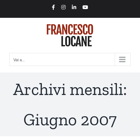
Salta
Facebook
Instagram
LinkedIn
YouTube
al
contenuto
Vai a...
Archivi mensili:
Giugno 2007