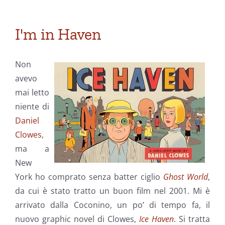
I'm in Haven
Non
avevo
mai letto
niente di
Daniel
Clowes
,
ma a
New
York ho comprato senza batter ciglio
Ghost World
,
da cui è stato tratto un buon film nel 2001. Mi è
arrivato dalla Coconino, un po’ di tempo fa, il
nuovo graphic novel di Clowes,
Ice Haven
. Si tratta