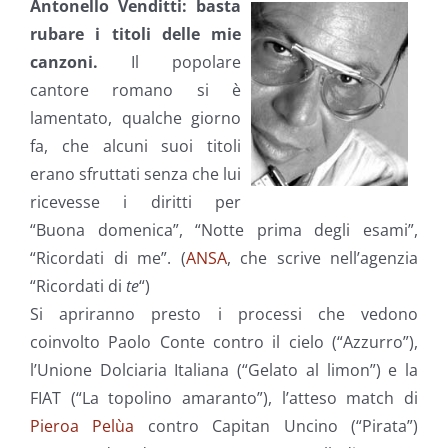
Antonello Venditti: basta
rubare i titoli delle mie
canzoni.
Il popolare
cantore romano si è
lamentato, qualche giorno
fa, che alcuni suoi titoli
erano sfruttati senza che lui
ricevesse i diritti per
“Buona domenica”, “Notte prima degli esami”,
“Ricordati di me”. (
ANSA
, che scrive nell’agenzia
“Ricordati di
te
“)
Si apriranno presto i processi che vedono
coinvolto Paolo Conte contro il cielo (“Azzurro”),
l’Unione Dolciaria Italiana (“Gelato al limon”) e la
FIAT (“La topolino amaranto”), l’atteso match di
Pieroa Pelùa
contro Capitan Uncino (“Pirata”)