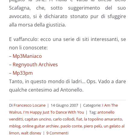
Scafagna, che, sotto suggerimento del suo
avvocato, si è dichiarato stonato pur di sfuggire
alla morsa della giustizia.
E vaffanculo: ecco una serie di siti interessanti, se
non li conoscete:
–
Mp3Maniaco
–
Regnyouth Archives
–
Mp33pm
Tanto, in questo mondo di ladri… Ops. Vado a dare
qualche centesimo ad Antonello.
Di
Francesco Locane
|
14 Giugno 2007
|
Categorie:
I Am The
Walrus
,
I'm Happy Just To Dance With You
|
Tag:
antonello
venditti
,
capitan uncino
,
carlo collodi
,
fiat
,
la topolino amaranto
,
mblog
,
online guitar archiev
,
paolo conte
,
piero pelù
,
un gelato al
limon
,
walt disney
|
9 Commenti