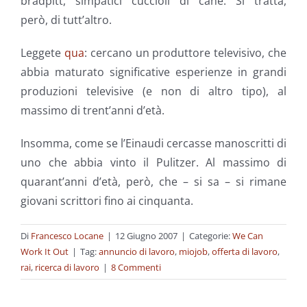
bradpitt, simpatici cuccioli di cane. Si tratta,
però, di tutt’altro.
Leggete
qua
: cercano un produttore televisivo, che
abbia maturato significative esperienze in grandi
produzioni televisive (e non di altro tipo), al
massimo di trent’anni d’età.
Insomma, come se l’Einaudi cercasse manoscritti di
uno che abbia vinto il Pulitzer. Al massimo di
quarant’anni d’età, però, che – si sa – si rimane
giovani scrittori fino ai cinquanta.
Di
Francesco Locane
|
12 Giugno 2007
|
Categorie:
We Can
Work It Out
|
Tag:
annuncio di lavoro
,
miojob
,
offerta di lavoro
,
rai
,
ricerca di lavoro
|
8 Commenti