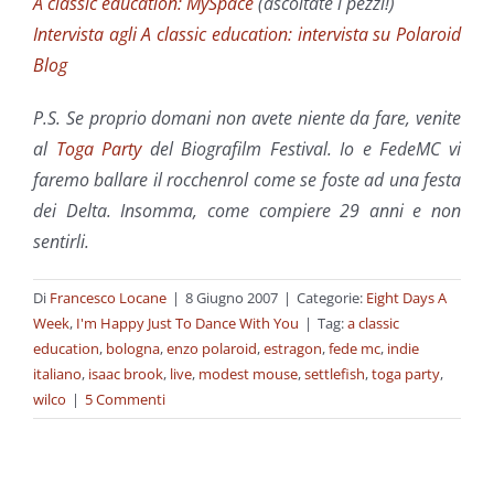
A classic education: MySpace
(ascoltate i pezzi!)
Intervista agli A classic education: intervista su Polaroid
Blog
P.S. Se proprio domani non avete niente da fare, venite
al
Toga Party
del Biografilm Festival. Io e FedeMC vi
faremo ballare il rocchenrol come se foste ad una festa
dei Delta. Insomma, come compiere 29 anni e non
sentirli.
Di
Francesco Locane
|
8 Giugno 2007
|
Categorie:
Eight Days A
Week
,
I'm Happy Just To Dance With You
|
Tag:
a classic
education
,
bologna
,
enzo polaroid
,
estragon
,
fede mc
,
indie
italiano
,
isaac brook
,
live
,
modest mouse
,
settlefish
,
toga party
,
wilco
|
5 Commenti