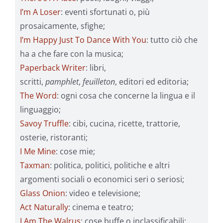
I’m A Loser
: eventi sfortunati o, più
prosaicamente, sfighe;
I’m Happy Just To Dance With You
: tutto ciò che
ha a che fare con la musica;
Paperback Writer
: libri,
scritti,
pamphlet
,
feuilleton
, editori ed editoria;
The Word
: ogni cosa che concerne la lingua e il
linguaggio;
Savoy Truffle
: cibi, cucina, ricette, trattorie,
osterie, ristoranti;
I Me Mine
: cose mie;
Taxman
: politica, politici, politiche e altri
argomenti sociali o economici seri o seriosi;
Glass Onion
: video e televisione;
Act Naturally
: cinema e teatro;
I Am The Walrus
: cose buffe o inclassificabili;