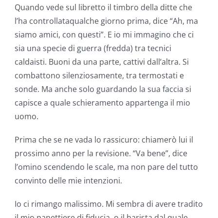
Quando vede sul libretto il timbro della ditte che
l’ha controllataqualche giorno prima, dice “Ah, ma
siamo amici, con questi”. E io mi immagino che ci
sia una specie di guerra (fredda) tra tecnici
caldaisti. Buoni da una parte, cattivi dall’altra. Si
combattono silenziosamente, tra termostati e
sonde. Ma anche solo guardando la sua faccia si
capisce a quale schieramento appartenga il mio
uomo.
Prima che se ne vada lo rassicuro: chiamerò lui il
prossimo anno per la revisione. “Va bene”, dice
l’omino scendendo le scale, ma non pare del tutto
convinto delle mie intenzioni.
Io ci rimango malissimo. Mi sembra di avere tradito
il mio panettiere di fiducia, o il barista dal quale