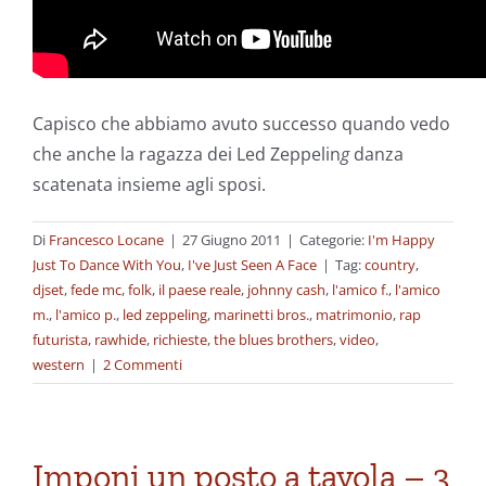
Capisco che abbiamo avuto successo quando vedo
che anche la ragazza dei Led Zeppelin
g
danza
scatenata insieme agli sposi.
Di
Francesco Locane
|
27 Giugno 2011
|
Categorie:
I'm Happy
Just To Dance With You
,
I've Just Seen A Face
|
Tag:
country
,
djset
,
fede mc
,
folk
,
il paese reale
,
johnny cash
,
l'amico f.
,
l'amico
m.
,
l'amico p.
,
led zeppeling
,
marinetti bros.
,
matrimonio
,
rap
futurista
,
rawhide
,
richieste
,
the blues brothers
,
video
,
western
|
2 Commenti
Imponi un posto a tavola – 3