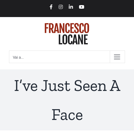
Salta
Facebook
Instagram
LinkedIn
YouTube
al
contenuto
Vai a...
I’ve Just Seen A
Face