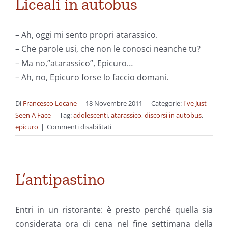
Liceali in autobus
– Ah, oggi mi sento propri atarassico.
– Che parole usi, che non le conosci neanche tu?
– Ma no,”atarassico”, Epicuro…
– Ah, no, Epicuro forse lo faccio domani.
Di
Francesco Locane
|
18 Novembre 2011
|
Categorie:
I've Just
Seen A Face
|
Tag:
adolescenti
,
atarassico
,
discorsi in autobus
,
su
epicuro
|
Commenti disabilitati
Liceali
in
autobus
L’antipastino
Entri in un ristorante: è presto perché quella sia
considerata ora di cena nel fine settimana della