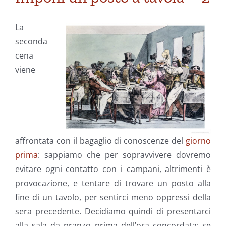
La
seconda
cena
viene
affrontata con il bagaglio di conoscenze del
giorno
prima
: sappiamo che per sopravvivere dovremo
evitare ogni contatto con i campani, altrimenti è
provocazione, e tentare di trovare un posto alla
fine di un tavolo, per sentirci meno oppressi della
sera precedente. Decidiamo quindi di presentarci
alla sala da pranzo prima dell’ora concordata: se