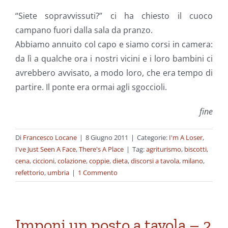
“Siete sopravvissuti?” ci ha chiesto il cuoco
campano fuori dalla sala da pranzo.
Abbiamo annuito col capo e siamo corsi in camera:
da lì a qualche ora i nostri vicini e i loro bambini ci
avrebbero avvisato, a modo loro, che era tempo di
partire. Il ponte era ormai agli sgoccioli.
fine
Di
Francesco Locane
|
8 Giugno 2011
|
Categorie:
I'm A Loser
,
I've Just Seen A Face
,
There's A Place
|
Tag:
agriturismo
,
biscotti
,
cena
,
ciccioni
,
colazione
,
coppie
,
dieta
,
discorsi a tavola
,
milano
,
refettorio
,
umbria
|
1 Commento
Imponi un posto a tavola – 2