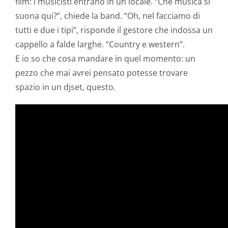
film: i musicisti entrano in un locale. “Che musica si
suona qui?”, chiede la band. “Oh, nel facciamo di
tutti e due i tipi”, risponde il gestore che indossa un
cappello a falde larghe. “Country e western”.
E io so che cosa mandare in quel momento: un
pezzo che mai avrei pensato potesse trovare
spazio in un djset, questo.