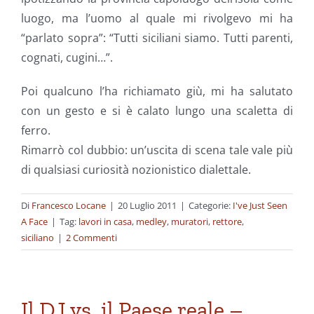
luogo, ma l’uomo al quale mi rivolgevo mi ha
“parlato sopra”: “Tutti siciliani siamo. Tutti parenti,
cognati, cugini…”.
Poi qualcuno l’ha richiamato giù, mi ha salutato
con un gesto e si è calato lungo una scaletta di
ferro.
Rimarrò col dubbio: un’uscita di scena tale vale più
di qualsiasi curiosità nozionistico dialettale.
Di
Francesco Locane
|
20 Luglio 2011
|
Categorie:
I've Just Seen
A Face
|
Tag:
lavori in casa
,
medley
,
muratori
,
rettore
,
siciliano
|
2 Commenti
Il DJ vs. il Paese reale –