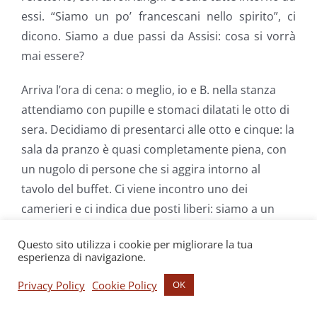
essi. “Siamo un po’ francescani nello spirito”, ci
dicono. Siamo a due passi da Assisi: cosa si vorrà
mai essere?
Arriva l’ora di cena: o meglio, io e B. nella stanza
attendiamo con pupille e stomaci dilatati le otto di
sera. Decidiamo di presentarci alle otto e cinque: la
sala da pranzo è quasi completamente piena, con
un nugolo di persone che si aggira intorno al
tavolo del buffet. Ci viene incontro uno dei
camerieri e ci indica due posti liberi: siamo a un
tavolo con altre due coppie.
Questo sito utilizza i cookie per migliorare la tua
esperienza di navigazione.
Una è formata da due quasi sessantenni: lei è
volgarotta nei tratti, esibisce generosa scollatura e
Privacy Policy
Cookie Policy
OK
catenina; lui è abbastanza anonimo. L’altra coppia