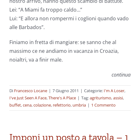
nostro arrivo, hanno questo scambio di battute.
Lei: “A Miami fa troppo caldo…”
Lui: “E allora non rompermi i coglioni quando vado
alle Barbados”.
Finiamo in fretta di mangiare: se sanno che al
massimo ce ne andiamo in vacanza in Croazia,
noialtri, va a finir male.
continua
Di
Francesco Locane
|
7 Giugno 2011
|
Categorie:
I'm A Loser
,
I've Just Seen A Face
,
There's A Place
|
Tag:
agriturismo
,
assisi
,
buffet
,
cena
,
colazione
,
refettorio
,
umbria
|
1 Commento
Imponi un posto a tavola – 1