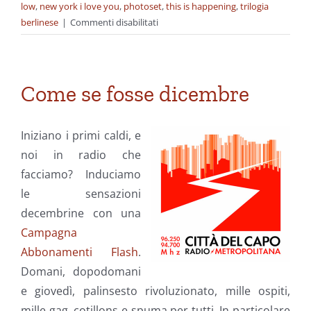
low
,
new york i love you
,
photoset
,
this is happening
,
trilogia
su
berlinese
|
Commenti disabilitati
Let's
Dance
(Ourselves
Clean)
Come se fosse dicembre
Iniziano i primi caldi, e
noi in radio che
facciamo? Induciamo
le sensazioni
decembrine con una
Campagna
Abbonamenti Flash
.
Domani, dopodomani
e giovedì, palinsesto rivoluzionato, mille ospiti,
mille gag, cotillons e spuma per tutti. In particolare