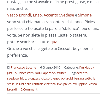
nostalgico che si avvale di firme prestigiose, e della
mia, anche.
Vasco Brondi
,
Enzo
,
Accento Svedese
e
Simone
sono stati chiamati a raccontare chi sono i Pixies
per loro. Io ho usato la parola “sbilenco”, più di una
volta. Se non siete in piazza Castello stasera,
potete scaricare il tutto
qua
.
Grazie a voi che leggete e ai Ciccsoft boys per la
preferenza.
Di
Francesco Locane
|
6 Giugno 2010
|
Categorie:
I'm Happy
Just To Dance With You
,
Paperback Writer
|
Tag:
accento
svedese
,
blog
,
bloggers
,
ciccsoft
,
enzo polaroid
,
ferrara sotto le
stelle
,
le luci della centrale elettrica
,
live
,
pixies
,
sviluppina
,
vasco
brondi
|
2 Commenti