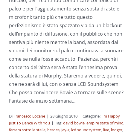
ridicolo, per il continuo comunicare col fonico di
palco e per l’aggiustamento senza sosta di aste e
microfoni: tanto più che tutto questo
perfezionismo è stato spazzato via da un blackout
dell’impianto di diffusione, con il pubblico che non
sentiva più niente mentre la band, assordata dai
volumi dei monitor sul palco continuava a suonare
come se nulla fosse accaduto. Pazienza, perché il
concerto dell’altra sera è stata l’ennesima prova
della statura di Murphy. Staremo a vedere, quindi,
che ne sarà di lui, con o senza LCD Soundsystem.
Che possa convincere Bowie a tornare sulle scene?
Fantasie da inizio settimana…
Di
Francesco Locane
|
28 Giugno 2010
|
Categorie:
I'm Happy
Just To Dance With You
|
Tag:
david bowie
,
empire state of mind
,
ferrara sotto le stelle
,
heroes
,
jay-z
,
lcd soundsystem
,
live
,
lodger
,