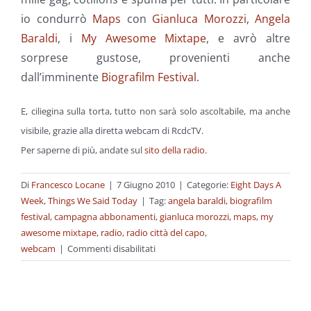
io condurrò
Maps
con
Gianluca Morozzi
,
Angela
Baraldi
, i
My Awesome Mixtape
, e avrò altre
sorprese gustose, provenienti anche
dall’imminente
Biografilm Festival
.
E, ciliegina sulla torta, tutto non sarà solo ascoltabile, ma anche
visibile, grazie alla diretta webcam di RcdcTV.
Per saperne di più, andate sul
sito della radio
.
Di
Francesco Locane
|
7 Giugno 2010
|
Categorie:
Eight Days A
Week
,
Things We Said Today
|
Tag:
angela baraldi
,
biografilm
festival
,
campagna abbonamenti
,
gianluca morozzi
,
maps
,
my
awesome mixtape
,
radio
,
radio città del capo
,
su
webcam
|
Commenti disabilitati
Come
se
fosse