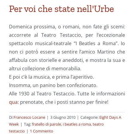
Per voi che state nell'Urbe
Domenica prossima, o romani, non fate gli scemi:
accorrete al Teatro Testaccio, per l’eccezionale
spettacolo musical-teatrale “I Beatles a Roma”. Io
non ci potrò essere a sentire l’amico Martino che
affabula con storielle e aneddoti, e mostra la sua e
altrui collezione di memorabilia.
E poi c’è la musica, e prima l’aperitivo.
Insomma, un panino ben confezionato.
Alle 1930 al Teatro Testaccio. Tutte le informazioni
qua
: prenotate, che i posti stanno per finire!
Di
Francesco Locane
|
3 Giugno 2010
|
Categorie:
Eight Days A
Week
|
Tag:
fratello di parole
,
i beatles a roma
,
teatro
testaccio
|
1 Commento