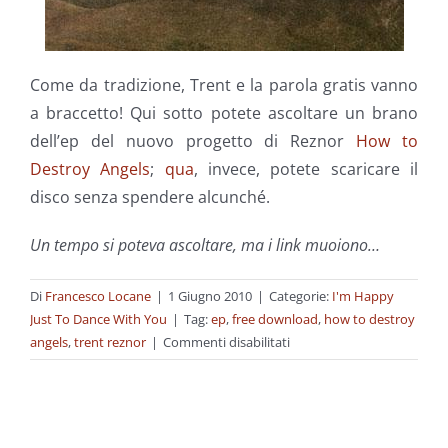
Come da tradizione, Trent e la parola gratis vanno
a braccetto! Qui sotto potete ascoltare un brano
dell’ep del nuovo progetto di Reznor
How to
Destroy Angels
;
qua
, invece, potete scaricare il
disco senza spendere alcunché.
Un tempo si poteva ascoltare, ma i link muoiono…
Di
Francesco Locane
|
1 Giugno 2010
|
Categorie:
I'm Happy
Just To Dance With You
|
Tag:
ep
,
free download
,
how to destroy
su
angels
,
trent reznor
|
Commenti disabilitati
Ed
eccolo
qua!