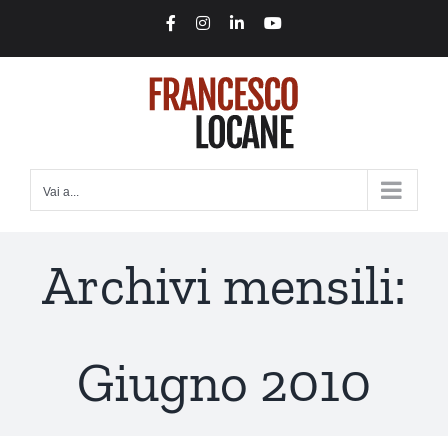
Salta
Facebook
Instagram
LinkedIn
YouTube
al
contenuto
Vai a...
Archivi mensili:
Giugno 2010