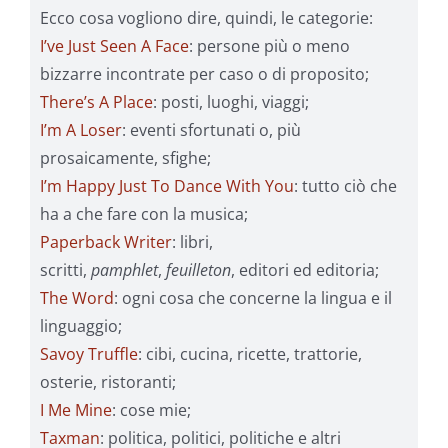
Ecco cosa vogliono dire, quindi, le categorie:
I’ve Just Seen A Face
: persone più o meno
bizzarre incontrate per caso o di proposito;
There’s A Place
: posti, luoghi, viaggi;
I’m A Loser
: eventi sfortunati o, più
prosaicamente, sfighe;
I’m Happy Just To Dance With You
: tutto ciò che
ha a che fare con la musica;
Paperback Writer
: libri,
scritti,
pamphlet
,
feuilleton
, editori ed editoria;
The Word
: ogni cosa che concerne la lingua e il
linguaggio;
Savoy Truffle
: cibi, cucina, ricette, trattorie,
osterie, ristoranti;
I Me Mine
: cose mie;
Taxman
: politica, politici, politiche e altri