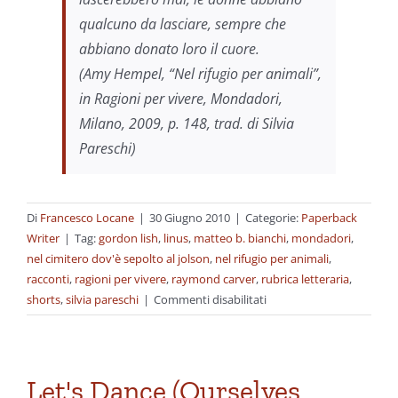
qualcuno da lasciare, sempre che
abbiano donato loro il cuore.
(Amy Hempel, “Nel rifugio per animali”,
in
Ragioni per vivere
, Mondadori,
Milano, 2009, p. 148, trad. di Silvia
Pareschi)
Di
Francesco Locane
|
30 Giugno 2010
|
Categorie:
Paperback
Writer
|
Tag:
gordon lish
,
linus
,
matteo b. bianchi
,
mondadori
,
nel cimitero dov'è sepolto al jolson
,
nel rifugio per animali
,
racconti
,
ragioni per vivere
,
raymond carver
,
rubrica letteraria
,
su
shorts
,
silvia pareschi
|
Commenti disabilitati
Donne
sole
e
cani
Let's Dance (Ourselves