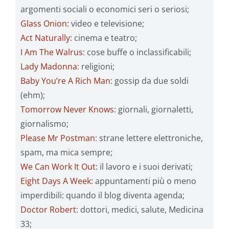
argomenti sociali o economici seri o seriosi;
Glass Onion
: video e televisione;
Act Naturally
: cinema e teatro;
I Am The Walrus
: cose buffe o inclassificabili;
Lady Madonna
: religioni;
Baby You’re A Rich Man
: gossip da due soldi
(ehm);
Tomorrow Never Knows
: giornali, giornaletti,
giornalismo;
Please Mr Postman
: strane lettere elettroniche,
spam, ma mica sempre;
We Can Work It Out
: il lavoro e i suoi derivati;
Eight Days A Week
: appuntamenti più o meno
imperdibili: quando il blog diventa agenda;
Doctor Robert
: dottori, medici, salute, Medicina
33;