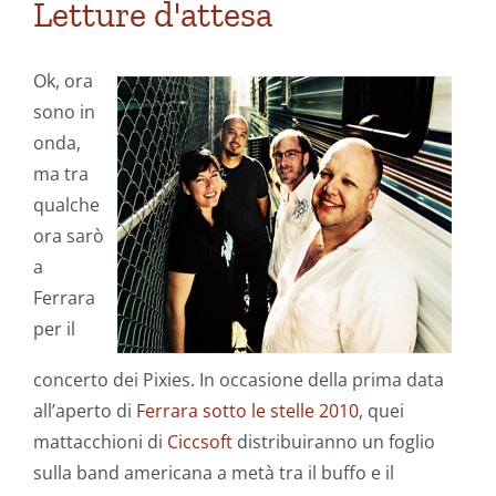
dicembre
Letture d'attesa
Ok, ora
sono in
onda,
ma tra
qualche
ora sarò
a
Ferrara
per il
concerto dei Pixies. In occasione della prima data
all’aperto di
Ferrara sotto le stelle 2010
, quei
mattacchioni di
Ciccsoft
distribuiranno un foglio
sulla band americana a metà tra il buffo e il