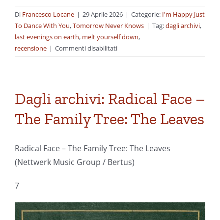
Di
Francesco Locane
|
29 Aprile 2026
|
Categorie:
I'm Happy Just
To Dance With You
,
Tomorrow Never Knows
|
Tag:
dagli archivi
,
last evenings on earth
,
melt yourself down
,
su
recensione
|
Commenti disabilitati
Dagli
archivi:
Melt
Yourself
Dagli archivi: Radical Face –
Down
The Family Tree: The Leaves
–
Last
Radical Face – The Family Tree: The Leaves
Evenings
on
(Nettwerk Music Group / Bertus)
Earth
7