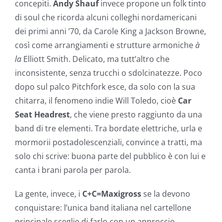
concepiti.
Andy Shauf
invece propone un folk tinto
di soul che ricorda alcuni colleghi nordamericani
dei primi anni ’70, da Carole King a Jackson Browne,
così come arrangiamenti e strutture armoniche
à
la
Elliott Smith. Delicato, ma tutt’altro che
inconsistente, senza trucchi o sdolcinatezze. Poco
dopo sul palco Pitchfork esce, da solo con la sua
chitarra, il fenomeno indie Will Toledo, cioè
Car
Seat Headrest
, che viene presto raggiunto da una
band di tre elementi. Tra bordate elettriche, urla e
mormorii postadolescenziali, convince a tratti, ma
solo chi scrive: buona parte del pubblico è con lui e
canta i brani parola per parola.
La gente, invece, i
C+C=Maxigross
se la devono
conquistare: l’unica band italiana nel cartellone
principale sceglie di farlo con un approccio