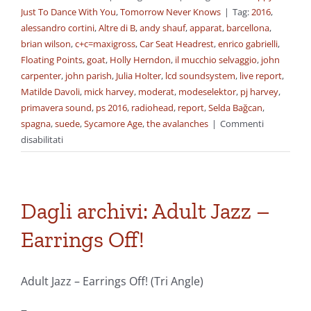
Just To Dance With You
,
Tomorrow Never Knows
|
Tag:
2016
,
alessandro cortini
,
Altre di B
,
andy shauf
,
apparat
,
barcellona
,
brian wilson
,
c+c=maxigross
,
Car Seat Headrest
,
enrico gabrielli
,
Floating Points
,
goat
,
Holly Herndon
,
il mucchio selvaggio
,
john
carpenter
,
john parish
,
Julia Holter
,
lcd soundsystem
,
live report
,
Matilde Davoli
,
mick harvey
,
moderat
,
modeselektor
,
pj harvey
,
primavera sound
,
ps 2016
,
radiohead
,
report
,
Selda Bağcan
,
spagna
,
suede
,
Sycamore Age
,
the avalanches
|
Commenti
su
disabilitati
Dagli
archivi:
Primavera
Sound
Dagli archivi: Adult Jazz –
2016
Earrings Off!
–
Il
report
Adult Jazz – Earrings Off! (Tri Angle)