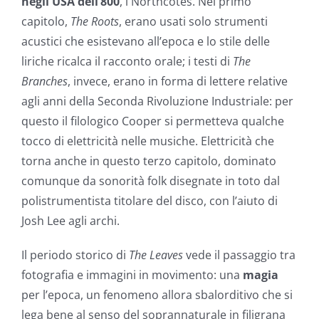
negli USA dell’800
, i Northcotes. Nel primo
capitolo,
The Roots
, erano usati solo strumenti
acustici che esistevano all’epoca e lo stile delle
liriche ricalca il racconto orale; i testi di
The
Branches
, invece, erano in forma di lettere relative
agli anni della Seconda Rivoluzione Industriale: per
questo il filologico Cooper si permetteva qualche
tocco di elettricità nelle musiche. Elettricità che
torna anche in questo terzo capitolo, dominato
comunque da sonorità folk disegnate in toto dal
polistrumentista titolare del disco, con l’aiuto di
Josh Lee agli archi.
Il periodo storico di
The Leaves
vede il passaggio tra
fotografia e immagini in movimento: una
magia
per l’epoca, un fenomeno allora sbalorditivo che si
lega bene al senso del soprannaturale in filigrana