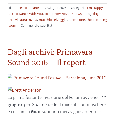
Di
Francesco Locane
|
17 Giugno 2026
|
Categorie:
I'm Happy
Just To Dance With You
,
Tomorrow Never Knows
|
Tag:
dagli
archivi
,
laura mvula
,
mucchio selvaggio
,
recensione
,
the dreaming
su
room
|
Commenti disabilitati
Dagli
archivi:
Laura
Mvula
Dagli archivi: Primavera
–
Sound 2016 – Il report
The
Dreaming
Room
La prima festante invasione del Forum avviene il
1°
giugno
, per Goat e Suede. Travestiti con maschere
e costumi, i
Goat
suonano meravigliosamente e