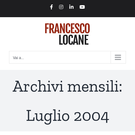
Salta
Facebook
Instagram
LinkedIn
YouTube
al
contenuto
Vai a...
Archivi mensili:
Luglio 2004