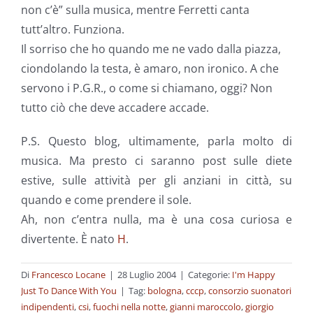
non c’è” sulla musica, mentre Ferretti canta
tutt’altro. Funziona.
Il sorriso che ho quando me ne vado dalla piazza,
ciondolando la testa, è amaro, non ironico. A che
servono i P.G.R., o come si chiamano, oggi? Non
tutto ciò che deve accadere accade.
P.S. Questo blog, ultimamente, parla molto di
musica. Ma presto ci saranno post sulle diete
estive, sulle attività per gli anziani in città, su
quando e come prendere il sole.
Ah, non c’entra nulla, ma è una cosa curiosa e
divertente. È nato
H
.
Di
Francesco Locane
|
28 Luglio 2004
|
Categorie:
I'm Happy
Just To Dance With You
|
Tag:
bologna
,
cccp
,
consorzio suonatori
indipendenti
,
csi
,
fuochi nella notte
,
gianni maroccolo
,
giorgio