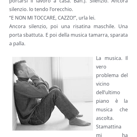
portarsi il lavoro a casa. Bah.). Silenzio. Ancora
silenzio. Io tendo l’orecchio.
“E NON MI TOCCARE, CAZZO!”, urla lei.
Ancora silenzio, poi una risatina maschile. Una
porta sbattuta. E poi della musica tamarra, sparata
a palla.
La musica. Il
vero
problema del
vicino
dell’ultimo
piano è la
musica che
ascolta.
Stamattina
mi ha