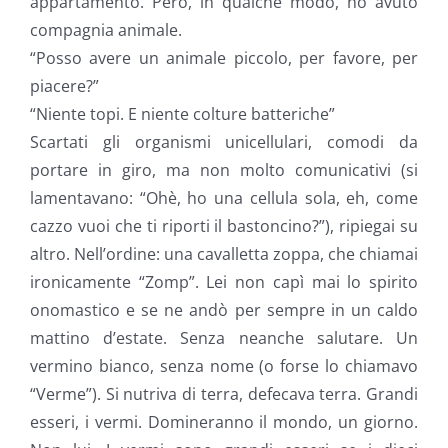
appartamento. Però, in qualche modo, ho avuto
compagnia animale.
“Posso avere un animale piccolo, per favore, per
piacere?”
“Niente topi. E niente colture batteriche”
Scartati gli organismi unicellulari, comodi da
portare in giro, ma non molto comunicativi (si
lamentavano: “Ohè, ho una cellula sola, eh, come
cazzo vuoi che ti riporti il bastoncino?”), ripiegai su
altro. Nell’ordine: una cavalletta zoppa, che chiamai
ironicamente “Zomp”. Lei non capì mai lo spirito
onomastico e se ne andò per sempre in un caldo
mattino d’estate. Senza neanche salutare. Un
vermino bianco, senza nome (o forse lo chiamavo
“Verme”). Si nutriva di terra, defecava terra. Grandi
esseri, i vermi. Domineranno il mondo, un giorno.