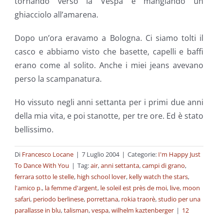
tornando verso la Vespa e mangiando un
ghiacciolo all’amarena.
Dopo un’ora eravamo a Bologna. Ci siamo tolti il
casco e abbiamo visto che basette, capelli e baffi
erano come al solito. Anche i miei jeans avevano
perso la scampanatura.
Ho vissuto negli anni settanta per i primi due anni
della mia vita, e poi stanotte, per tre ore. Ed è stato
bellissimo.
Di
Francesco Locane
|
7 Luglio 2004
|
Categorie:
I'm Happy Just
To Dance With You
|
Tag:
air
,
anni settanta
,
campi di grano
,
ferrara sotto le stelle
,
high school lover
,
kelly watch the stars
,
l'amico p.
,
la femme d'argent
,
le soleil est près de moi
,
live
,
moon
safari
,
periodo berlinese
,
porrettana
,
rokia traorè
,
studio per una
parallasse in blu
,
talisman
,
vespa
,
wilhelm kaztenberger
|
12