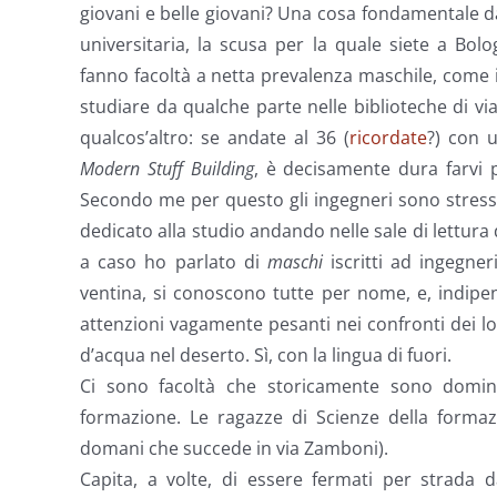
giovani e belle giovani? Una cosa fondamentale da
universitaria, la scusa per la quale siete a Bol
fanno facoltà a netta prevalenza maschile, come i
studiare da qualche parte nelle biblioteche di v
qualcos’altro: se andate al 36 (
ricordate
?) con 
Modern Stuff Building
, è decisamente dura farvi 
Secondo me per questo gli ingegneri sono stres
dedicato alla studio andando nelle sale di lettura
a caso ho parlato di
maschi
iscritti ad ingegner
ventina, si conoscono tutte per nome, e, indipe
attenzioni vagamente pesanti nei confronti dei 
d’acqua nel deserto. Sì, con la lingua di fuori.
Ci sono facoltà che storicamente sono domina
formazione. Le ragazze di Scienze della forma
domani che succede in via Zamboni).
Capita, a volte, di essere fermati per strada d