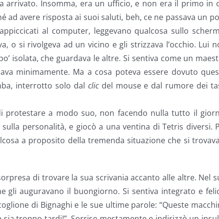
arrivato. Insomma, era un ufficio, e non era il primo in 
 ad avere risposta ai suoi saluti, beh, ce ne passava un po’
appiccicati al computer, leggevano qualcosa sullo scherm
, o si rivolgeva ad un vicino e gli strizzava l’occhio. Lui 
po’ isolata, che guardava le altre. Si sentiva come un maes
derava minimamente. Ma a cosa poteva essere dovuto ques
ba, interrotto solo dal
clic
del mouse e dal rumore dei tas
i protestare a modo suo, non facendo nulla tutto il gior
 sulla personalità, e giocò a una ventina di Tetris diversi. 
ualcosa a proposito della tremenda situazione che si trovav
orpresa di trovare la sua scrivania accanto alle altre. Nel 
 gli auguravano il buongiorno. Si sentiva integrato e feli
oglione di Bignaghi e le sue ultime parole: “Queste macch
 sia troppo tardi!”. Sorrise mestamente e indirizzò un insu