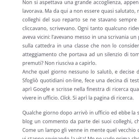
Non si aspettava una grande accoglienza, appena 
lavorava. Ma da qui a non essere quasi salutato, né
colleghi del suo reparto se ne stavano sempre 
cliccavano, scrivevano. Ogni tanto qualcuno rideva
aveva vicini: l’avevano messo in una scrivania un 
sulla cattedra in una classe che non lo consi
atteggiamento che portava ad un silenzio di tom
premuti? Non riusciva a capirlo.
Anche quel giorno nessuno lo salutò, e decise d
Sfogliò quotidiani on-line, fece una decina di test
aprì Google e scrisse nella finestra di ricerca q
vivere in ufficio.
Click
. Si aprì la pagina di ricerca.
Qualche giorno dopo arrivò in ufficio ed ebbe la s
blog un commento da parte dei suoi colleghi, che
Come un lampo gli venne in mente quel vecchio c
vi stanno rovinando la vita! Me ne vado prima che