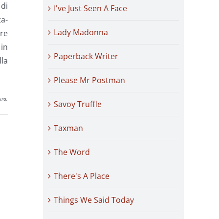
 di
I've Just Seen A Face
a-
Lady Madonna
tre
 in
Paperback Writer
lla
Please Mr Postman
ura.
Savoy Truffle
Taxman
The Word
There's A Place
Things We Said Today