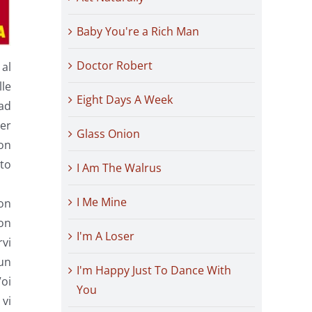
Baby You're a Rich Man
Doctor Robert
 al
lle
Eight Days A Week
 ad
per
Glass Onion
non
sto
I Am The Walrus
I Me Mine
con
uon
I'm A Loser
rvi
 un
I'm Happy Just To Dance With
Voi
You
 vi