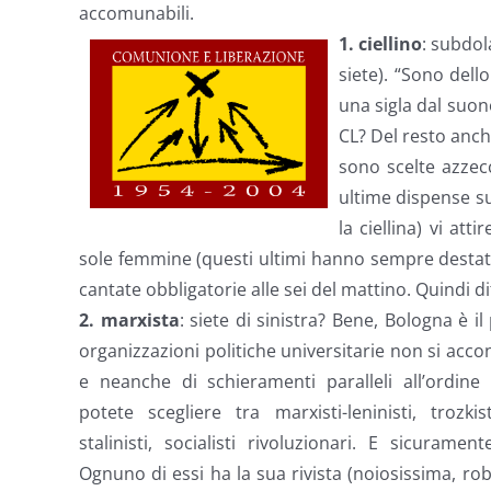
accomunabili.
1.
ciellino
: subdol
siete). “Sono dell
una sigla dal suo
CL? Del resto anch
sono scelte azzec
ultime dispense su 
la ciellina) vi at
sole femmine (questi ultimi hanno sempre destat
cantate obbligatorie alle sei del mattino. Quindi d
2.
marxista
: siete di sinistra? Bene, Bologna è i
organizzazioni politiche universitarie non si accon
e neanche di schieramenti paralleli all’ordin
potete scegliere tra marxisti-leninisti, trozkist
stalinisti, socialisti rivoluzionari. E sicuram
Ognuno di essi ha la sua rivista (noiosissima, r