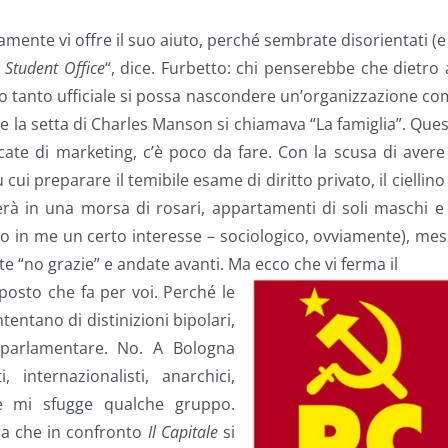
amente vi offre il suo aiuto, perché sembrate disorientati (e
o
Student Office
“, dice. Furbetto: chi penserebbe che dietro
no tanto ufficiale si possa nascondere un’organizzazione c
e la setta di Charles Manson si chiamava “La famiglia”. Que
cate di marketing, c’è poco da fare. Con la scusa di avere
cui preparare il temibile esame di diritto privato, il ciellino
tirerà in una morsa di rosari, appartamenti di soli maschi e
o in me un certo interesse – sociologico, ovviamente), me
ite “no grazie” e andate avanti. Ma ecco che vi ferma il
l posto che fa per voi. Perché le
tentano di distinizioni bipolari,
e parlamentare. No. A Bologna
i, internazionalisti, anarchici,
ente mi sfugge qualche gruppo.
oba che in confronto
Il Capitale
si