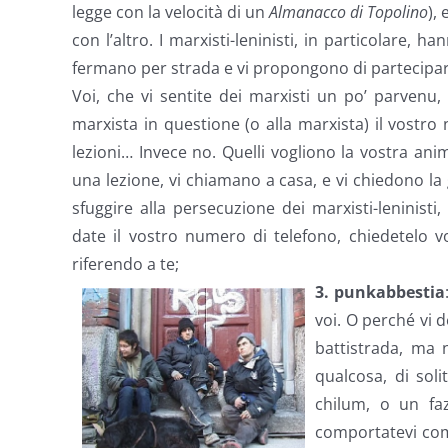
legge con la velocità di un
Almanacco di Topolino
),
con l’altro. I marxisti-leninisti, in particolare, 
fermano per strada e vi propongono di partecipare
Voi, che vi sentite dei marxisti un po’ parvenu, 
marxista in questione (o alla marxista) il vostro
lezioni… Invece no. Quelli vogliono la vostra a
una lezione, vi chiamano a casa, e vi chiedono la 
sfuggire alla persecuzione dei marxisti-leninis
date il vostro numero di telefono, chiedetelo vo
riferendo a te;
3.
punkabbestia
voi. O perché vi 
battistrada, ma 
qualcosa, di soli
chilum, o un faz
comportatevi com