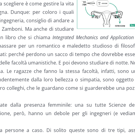
 scegliere è come gestire la vita
ogna. Dunque: per coloro i quali
ngegneria, consiglio di andare a
ia Zamboni. Ma anche di studiare
un libro che si chiama
Integrated Mechanics and Application
passare per un romantico e maledetto studioso di filosof
sati: perché perdono un sacco di tempo che dovrebbe esse
 delle facoltà umanistiche. E poi devono studiare di notte. 
ia. Le ragazze che fanno la stessa facoltà, infatti, sono 
ndentemente dalla loro bellezza o simpatia, sono oggetto
loro colleghi, che le guardano come si guarderebbe una po
te dalla presenza femminile: una su tutte Scienze del
zione, però, hanno un debole per gli ingegneri (e vedia
a persone a caso. Di solito queste sono di tre tipi, ass