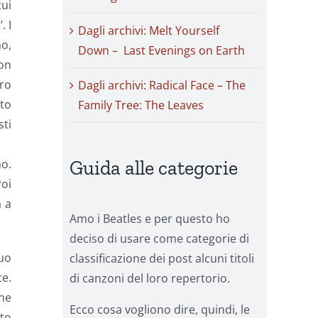
cui
. I
Dagli archivi: Melt Yourself
o,
Down – Last Evenings on Earth
non
tro
Dagli archivi: Radical Face – The
to
Family Tree: The Leaves
ti
no.
Guida alle categorie
Poi
a a
Amo i Beatles e per questo ho
deciso di usare come categorie di
suo
classificazione dei post alcuni titoli
ce.
di canzoni del loro repertorio.
ine
Ecco cosa vogliono dire, quindi, le
lto