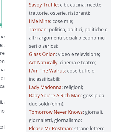
Savoy Truffle
: cibi, cucina, ricette,
trattorie, osterie, ristoranti;
I Me Mine
: cose mie;
Taxman
: politica, politici, politiche e
 in
altri argomenti sociali o economici
ia.
seri o seriosi;
re
Glass Onion
: video e televisione;
Non
Act Naturally
: cinema e teatro;
una
I Am The Walrus
: cose buffe o
 di
inclassificabili;
zza
Lady Madonna
: religioni;
Baby You’re A Rich Man
: gossip da
la
due soldi (ehm);
mo
Tomorrow Never Knows
: giornali,
giornaletti, giornalismo;
ai
Please Mr Postman
: strane lettere