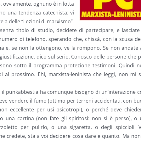
 e, ovviamente, ognuno è in lotta
hanno una tendenza catechista: vi
 a delle “Lezioni di marxismo”.
senza titolo di studio, decidete di partecipare, e lasciate
 numero di telefono, sperando che, chissà, con la scusa de
nima e, se non la ottengono, ve la rompono. Se non andate
giustificazione: dico sul serio. Conosco delle persone che 
ti, sono sotto il programma protezione testimoni. Quindi 
i al prossimo. Ehi, marxista-leninista che leggi, non mi 
: il punkabbestia ha comunque bisogno di un’interazione 
deve vendere il fumo (ottimo per terreni accidentati, con b
non eccellente per usi psicotropi), o perché deve chiede
to una cartina (non fate gli spiritosi: non si è perso), o
zoletto per pulirlo, o una sigaretta, o degli spiccioli. 
e credete, sta a voi decidere cosa dare e quanto. Ma non