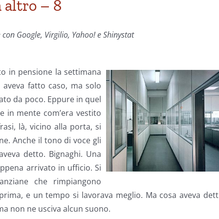
 altro – 8
e con Google, Virgilio, Yahoo! e Shinystat
to in pensione la settimana
i aveva fatto caso, ma solo
ivato da poco. Eppure in quel
e in mente com’era vestito
i, là, vicino alla porta, si
ne. Anche il tono di voce gli
aveva detto. Bignaghi. Una
pena arrivato in ufficio. Si
anziane che rimpiangono
prima, e un tempo si lavorava meglio. Ma cosa aveva dett
 ma non ne usciva alcun suono.