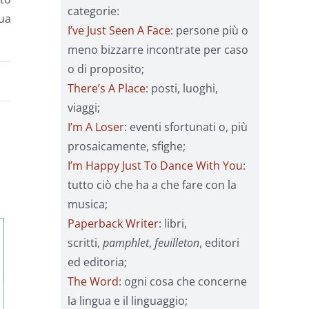
categorie:
sua
I’ve Just Seen A Face
: persone più o
meno bizzarre incontrate per caso
o di proposito;
There’s A Place
: posti, luoghi,
viaggi;
I’m A Loser
: eventi sfortunati o, più
prosaicamente, sfighe;
I’m Happy Just To Dance With You
:
tutto ciò che ha a che fare con la
musica;
Paperback Writer
: libri,
scritti,
pamphlet
,
feuilleton
, editori
ed editoria;
The Word
: ogni cosa che concerne
la lingua e il linguaggio;