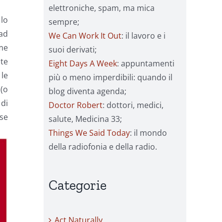
elettroniche, spam, ma mica
 lo
sempre;
 ad
We Can Work It Out
: il lavoro e i
ome
suoi derivati;
ste
Eight Days A Week
: appuntamenti
 le
più o meno imperdibili: quando il
 (o
blog diventa agenda;
 di
Doctor Robert
: dottori, medici,
sse
salute, Medicina 33;
Things We Said Today
: il mondo
della radiofonia e della radio.
Categorie
Act Naturally