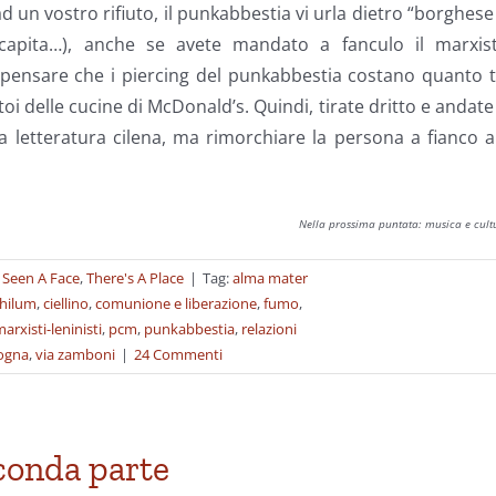
 un vostro rifiuto, il punkabbestia vi urla dietro “borghese
 capita…), anche se avete mandato a fanculo il marxist
i pensare che i piercing del punkabbestia costano quanto 
atoi delle cucine di McDonald’s. Quindi, tirate dritto e andate
la letteratura cilena, ma rimorchiare la persona a fianco a
Nella prossima puntata: musica e cult
t Seen A Face
,
There's A Place
|
Tag:
alma mater
hilum
,
ciellino
,
comunione e liberazione
,
fumo
,
arxisti-leninisti
,
pcm
,
punkabbestia
,
relazioni
logna
,
via zamboni
|
24 Commenti
conda parte