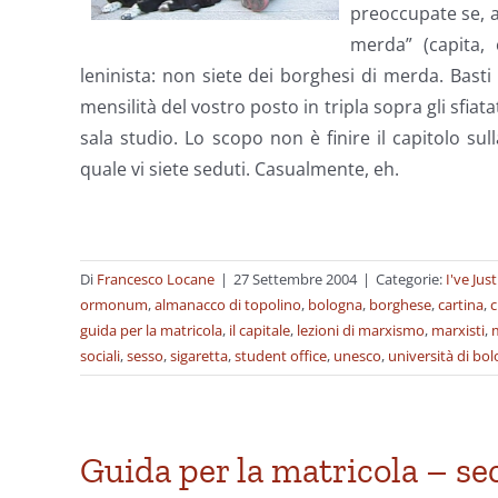
preoccupate se, ad
merda” (capita,
leninista: non siete dei borghesi di merda. Bast
mensilità del vostro posto in tripla sopra gli sfiat
sala studio. Lo scopo non è finire il capitolo sul
quale vi siete seduti. Casualmente, eh.
Di
Francesco Locane
|
27 Settembre 2004
|
Categorie:
I've Jus
ormonum
,
almanacco di topolino
,
bologna
,
borghese
,
cartina
,
c
guida per la matricola
,
il capitale
,
lezioni di marxismo
,
marxisti
,
m
sociali
,
sesso
,
sigaretta
,
student office
,
unesco
,
università di bo
Guida per la matricola – se