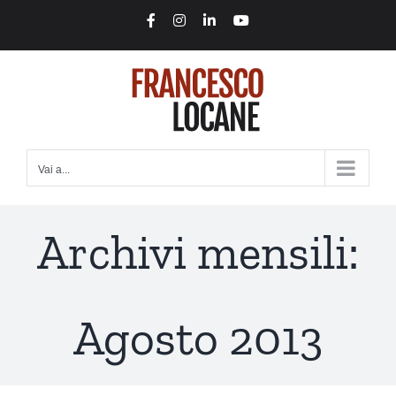
Salta
Facebook
Instagram
LinkedIn
YouTube
al
contenuto
Vai a...
Archivi mensili:
Agosto 2013