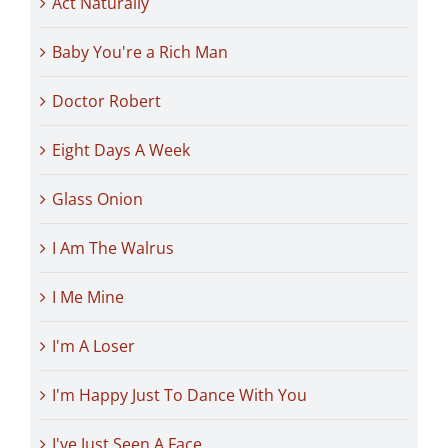
Act Naturally
Baby You're a Rich Man
Doctor Robert
Eight Days A Week
Glass Onion
I Am The Walrus
I Me Mine
I'm A Loser
I'm Happy Just To Dance With You
I've Just Seen A Face