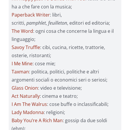
ha a che fare con la musica;
Paperback Writer
: libri,
scritti,
pamphlet
,
feuilleton
, editori ed editoria;
The Word
: ogni cosa che concerne la lingua e il
linguaggio;
Savoy Truffle
: cibi, cucina, ricette, trattorie,
osterie, ristoranti;
I Me Mine
: cose mie;
Taxman
: politica, politici, politiche e altri
argomenti sociali o economici seri o seriosi;
Glass Onion
: video e televisione;
Act Naturally
: cinema e teatro;
I Am The Walrus
: cose buffe o inclassificabili;
Lady Madonna
: religioni;
Baby You’re A Rich Man
: gossip da due soldi
(ehm);