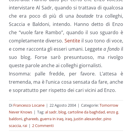
intervistare Al Sadr, quando si trattava di qualcosa
che era poco di più di una
boutade
tra colleghi,
Scaccia e Baldoni, intendo. Hanno detto di Enzo
che “vuole fare Rambo”, quando il suo sguardo è
completamente diverso.
Sentite
il suo tono di voce,
e come racconta gli esseri umani. Leggete
a fondo
il
suo blog. Forse sarò presuntuoso, ma rivolgo
queste parole anche ai colleghi giornalisti.
Insomma: palle fredde, per favore. L’attesa è
tremenda, ma è l’unica cosa sensata da fare, anche
e soprattutto per rispetto dei cari vicini ad Enzo.
Di
Francesco Locane
|
22 Agosto 2004
|
Categorie:
Tomorrow
Never Knows
|
Tag:
al sadr
,
blog
,
cartoline da baghdad
,
enzo g.
baldoni
,
ghareeb
,
guerra in iraq
,
iraq
,
justin alexander
,
pino
scaccia
,
rai
|
2 Commenti