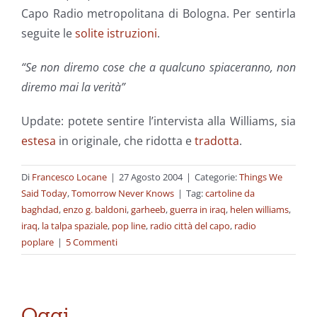
Capo Radio metropolitana di Bologna. Per sentirla
seguite le
solite istruzioni
.
“Se non diremo cose che a qualcuno spiaceranno, non
diremo mai la verità”
Update: potete sentire l’intervista alla Williams, sia
estesa
in originale, che ridotta e
tradotta
.
Di
Francesco Locane
|
27 Agosto 2004
|
Categorie:
Things We
Said Today
,
Tomorrow Never Knows
|
Tag:
cartoline da
baghdad
,
enzo g. baldoni
,
garheeb
,
guerra in iraq
,
helen williams
,
iraq
,
la talpa spaziale
,
pop line
,
radio città del capo
,
radio
poplare
|
5 Commenti
Oggi