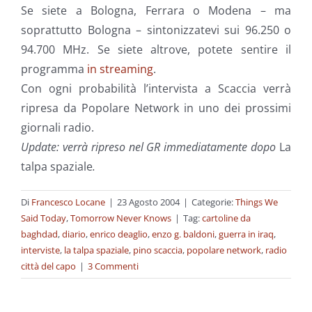
Se siete a Bologna, Ferrara o Modena – ma
soprattutto Bologna – sintonizzatevi sui 96.250 o
94.700 MHz. Se siete altrove, potete sentire il
programma
in streaming
.
Con ogni probabilità l’intervista a Scaccia verrà
ripresa da Popolare Network in uno dei prossimi
giornali radio.
Update: verrà ripreso nel GR immediatamente dopo
La
talpa spaziale
.
Di
Francesco Locane
|
23 Agosto 2004
|
Categorie:
Things We
Said Today
,
Tomorrow Never Knows
|
Tag:
cartoline da
baghdad
,
diario
,
enrico deaglio
,
enzo g. baldoni
,
guerra in iraq
,
interviste
,
la talpa spaziale
,
pino scaccia
,
popolare network
,
radio
città del capo
|
3 Commenti