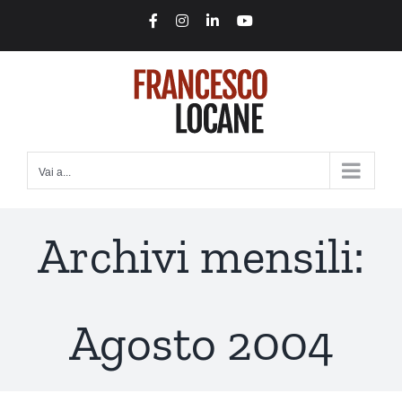
Salta
Facebook
Instagram
LinkedIn
YouTube
al
contenuto
Vai a...
Archivi mensili:
Agosto 2004