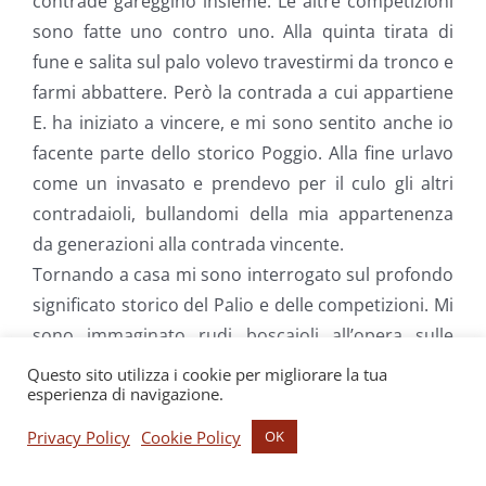
contrade gareggino insieme. Le altre competizioni
sono fatte uno contro uno. Alla quinta tirata di
fune e salita sul palo volevo travestirmi da tronco e
farmi abbattere. Però la contrada a cui appartiene
E. ha iniziato a vincere, e mi sono sentito anche io
facente parte dello storico Poggio. Alla fine urlavo
come un invasato e prendevo per il culo gli altri
contradaioli, bullandomi della mia appartenenza
da generazioni alla contrada vincente.
Tornando a casa mi sono interrogato sul profondo
significato storico del Palio e delle competizioni. Mi
sono immaginato rudi boscaioli all’opera sulle
pendici dei monti intorno a Sarnano, donne che
Questo sito utilizza i cookie per migliorare la tua
esperienza di navigazione.
portavano preziosi orci d’acqua su e giù per le
stradine del paese, ragazzini che salivano sugli
Privacy Policy
Cookie Policy
OK
alberi per mangiare fresche uova di rapaci. Ma il