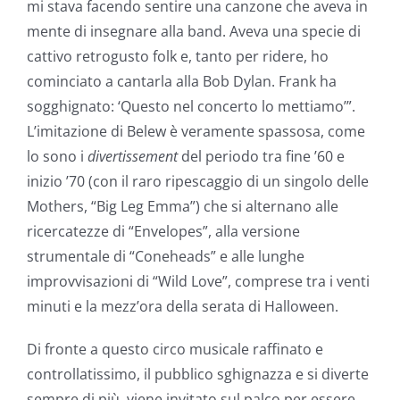
mi stava facendo sentire una canzone che aveva in
mente di insegnare alla band. Aveva una specie di
cattivo retrogusto folk e, tanto per ridere, ho
cominciato a cantarla alla Bob Dylan. Frank ha
sogghignato: ‘Questo nel concerto lo mettiamo’”.
L’imitazione di Belew è veramente spassosa, come
lo sono i
divertissement
del periodo tra fine ’60 e
inizio ’70 (con il raro ripescaggio di un singolo delle
Mothers, “Big Leg Emma”) che si alternano alle
ricercatezze di “Envelopes”, alla versione
strumentale di “Coneheads” e alle lunghe
improvvisazioni di “Wild Love”, comprese tra i venti
minuti e la mezz’ora della serata di Halloween.
Di fronte a questo circo musicale raffinato e
controllatissimo, il pubblico sghignazza e si diverte
sempre di più, viene invitato sul palco per essere