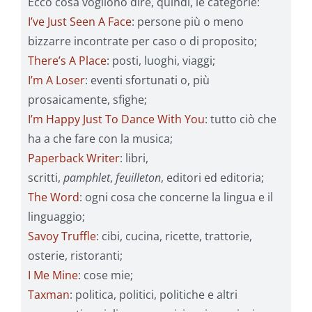
Ecco cosa vogliono dire, quindi, le categorie:
I’ve Just Seen A Face
: persone più o meno
bizzarre incontrate per caso o di proposito;
There’s A Place
: posti, luoghi, viaggi;
I’m A Loser
: eventi sfortunati o, più
prosaicamente, sfighe;
I’m Happy Just To Dance With You
: tutto ciò che
ha a che fare con la musica;
Paperback Writer
: libri,
scritti,
pamphlet
,
feuilleton
, editori ed editoria;
The Word
: ogni cosa che concerne la lingua e il
linguaggio;
Savoy Truffle
: cibi, cucina, ricette, trattorie,
osterie, ristoranti;
I Me Mine
: cose mie;
Taxman
: politica, politici, politiche e altri