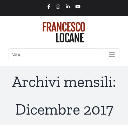
Salta
Facebook
Instagram
LinkedIn
YouTube
al
contenuto
Vai a...
Archivi mensili:
Dicembre 2017