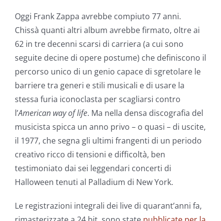
Oggi Frank Zappa avrebbe compiuto 77 anni.
Chissà quanti altri album avrebbe firmato, oltre ai
62 in tre decenni scarsi di carriera (a cui sono
seguite decine di opere postume) che definiscono il
percorso unico di un genio capace di sgretolare le
barriere tra generi e stili musicali e di usare la
stessa furia iconoclasta per scagliarsi contro
l’
American way of life
. Ma nella densa discografia del
musicista spicca un anno privo – o quasi – di uscite,
il 1977, che segna gli ultimi frangenti di un periodo
creativo ricco di tensioni e difficoltà, ben
testimoniato dai sei leggendari concerti di
Halloween tenuti al Palladium di New York.
Le registrazioni integrali dei live di quarant’anni fa,
rimasterizzate a 24 bit, sono state
pubblicate per la