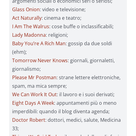
argomenti sociali o economici seri o seriosi;
Glass Onion
: video e televisione;
Act Naturally
: cinema e teatro;
I Am The Walrus
: cose buffe o inclassificabili;
Lady Madonna
: religioni;
Baby You’re A Rich Man
: gossip da due soldi
(ehm);
Tomorrow Never Knows
: giornali, giornaletti,
giornalismo;
Please Mr Postman
: strane lettere elettroniche,
spam, ma mica sempre;
We Can Work It Out
: il lavoro e i suoi derivati;
Eight Days A Week
: appuntamenti più o meno
imperdibili: quando il blog diventa agenda;
Doctor Robert
: dottori, medici, salute, Medicina
33;