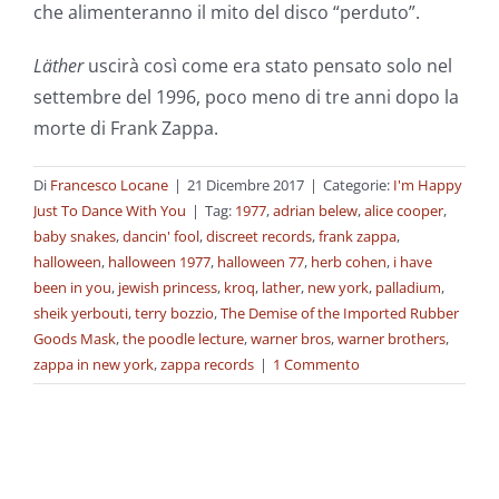
che alimenteranno il mito del disco “perduto”.
Läther
uscirà così come era stato pensato solo nel
settembre del 1996, poco meno di tre anni dopo la
morte di Frank Zappa.
Di
Francesco Locane
|
21 Dicembre 2017
|
Categorie:
I'm Happy
Just To Dance With You
|
Tag:
1977
,
adrian belew
,
alice cooper
,
baby snakes
,
dancin' fool
,
discreet records
,
frank zappa
,
halloween
,
halloween 1977
,
halloween 77
,
herb cohen
,
i have
been in you
,
jewish princess
,
kroq
,
lather
,
new york
,
palladium
,
sheik yerbouti
,
terry bozzio
,
The Demise of the Imported Rubber
Goods Mask
,
the poodle lecture
,
warner bros
,
warner brothers
,
zappa in new york
,
zappa records
|
1 Commento