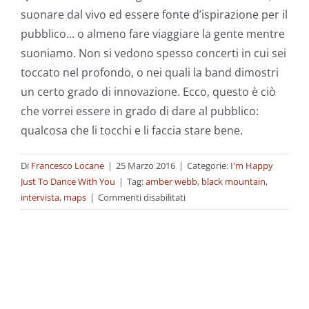
suonare dal vivo ed essere fonte d’ispirazione per il
pubblico… o almeno fare viaggiare la gente mentre
suoniamo. Non si vedono spesso concerti in cui sei
toccato nel profondo, o nei quali la band dimostri
un certo grado di innovazione. Ecco, questo è ciò
che vorrei essere in grado di dare al pubblico:
qualcosa che li tocchi e li faccia stare bene.
Di
Francesco Locane
|
25 Marzo 2016
|
Categorie:
I'm Happy
Just To Dance With You
|
Tag:
amber webb
,
black mountain
,
su
intervista
,
maps
|
Commenti disabilitati
Toccare
il
pubblico
nel
profondo
e
farlo