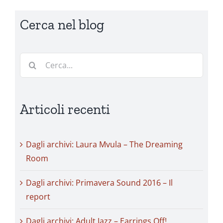
viaggiare:
Cerca nel blog
intervista
con
i
Black
Cerca
Mountain
per:
Articoli recenti
Dagli archivi: Laura Mvula – The Dreaming
Room
Dagli archivi: Primavera Sound 2016 – Il
report
Dagli archivi: Adult Jazz – Earrings Off!