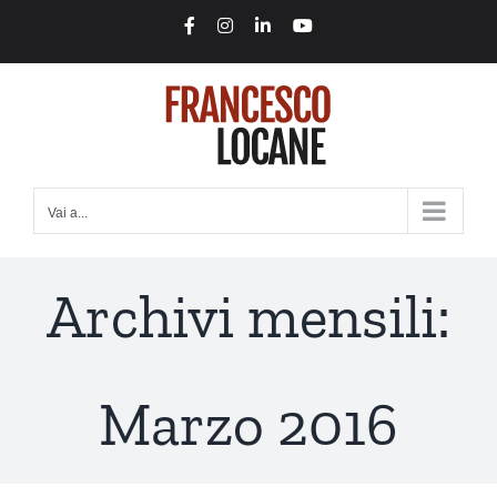
Salta
Facebook
Instagram
LinkedIn
YouTube
al
contenuto
Vai a...
Archivi mensili:
Marzo 2016