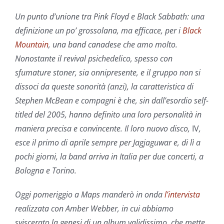
Un punto d’unione tra Pink Floyd e Black Sabbath: una
definizione un po’ grossolana, ma efficace, per i
Black
Mountain
, una band canadese che amo molto.
Nonostante il revival psichedelico, spesso con
sfumature stoner, sia onnipresente, e il gruppo non si
dissoci da queste sonorità (anzi), la caratteristica di
Stephen McBean e compagni è che, sin dall’esordio self-
titled del 2005, hanno definito una loro personalità in
maniera precisa e convincente. Il loro nuovo disco,
IV
,
esce il primo di aprile sempre per Jagjaguwar
e, di lì a
pochi giorni, la band arriva in Italia
per due concerti, a
Bologna e Torino.
Oggi pomeriggio a Maps manderò in onda
l’intervista
realizzata con Amber Webber, in cui abbiamo
sviscerato la genesi di un album validissimo, che mette