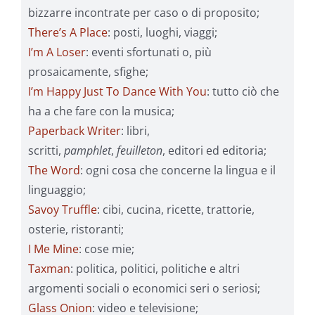
bizzarre incontrate per caso o di proposito;
There’s A Place
: posti, luoghi, viaggi;
I’m A Loser
: eventi sfortunati o, più
prosaicamente, sfighe;
I’m Happy Just To Dance With You
: tutto ciò che
ha a che fare con la musica;
Paperback Writer
: libri,
scritti,
pamphlet
,
feuilleton
, editori ed editoria;
The Word
: ogni cosa che concerne la lingua e il
linguaggio;
Savoy Truffle
: cibi, cucina, ricette, trattorie,
osterie, ristoranti;
I Me Mine
: cose mie;
Taxman
: politica, politici, politiche e altri
argomenti sociali o economici seri o seriosi;
Glass Onion
: video e televisione;