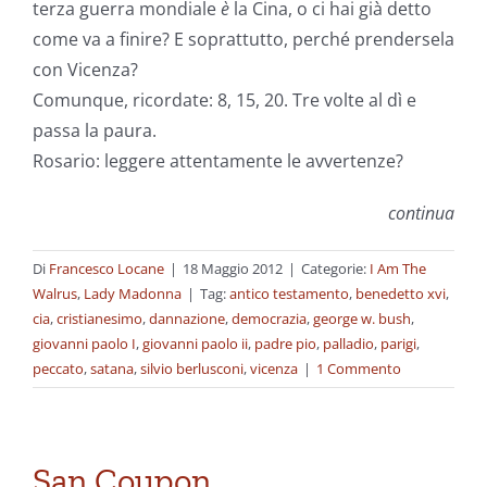
terza guerra mondiale
è
la Cina, o ci hai già detto
come va a finire? E soprattutto, perché prendersela
con Vicenza?
Comunque, ricordate: 8, 15, 20. Tre volte al dì e
passa la paura.
Rosario: leggere attentamente le avvertenze?
continua
Di
Francesco Locane
|
18 Maggio 2012
|
Categorie:
I Am The
Walrus
,
Lady Madonna
|
Tag:
antico testamento
,
benedetto xvi
,
cia
,
cristianesimo
,
dannazione
,
democrazia
,
george w. bush
,
giovanni paolo I
,
giovanni paolo ii
,
padre pio
,
palladio
,
parigi
,
peccato
,
satana
,
silvio berlusconi
,
vicenza
|
1 Commento
San Coupon