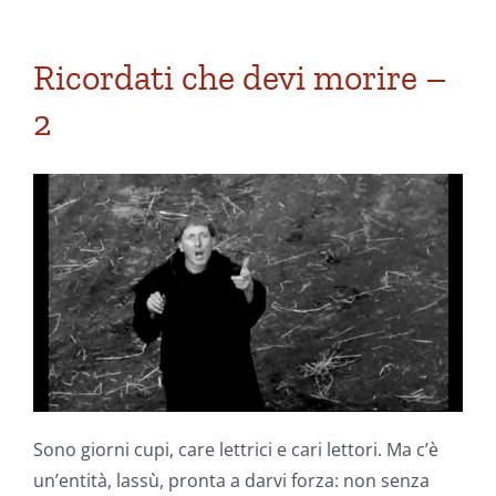
che
devi
morire
Ricordati che devi morire –
–
2
3
Sono giorni cupi, care lettrici e cari lettori. Ma c’è
un’entità, lassù, pronta a darvi forza: non senza