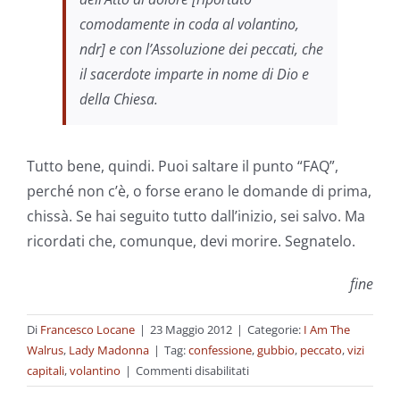
comodamente in coda al volantino,
ndr] e con l’Assoluzione dei peccati, che
il sacerdote imparte in nome di Dio e
della Chiesa.
Tutto bene, quindi. Puoi saltare il punto “FAQ”,
perché non c’è, o forse erano le domande di prima,
chissà. Se hai seguito tutto dall’inizio, sei salvo. Ma
ricordati che, comunque, devi morire. Segnatelo.
fine
Di
Francesco Locane
|
23 Maggio 2012
|
Categorie:
I Am The
Walrus
,
Lady Madonna
|
Tag:
confessione
,
gubbio
,
peccato
,
vizi
su
capitali
,
volantino
|
Commenti disabilitati
Ricordati