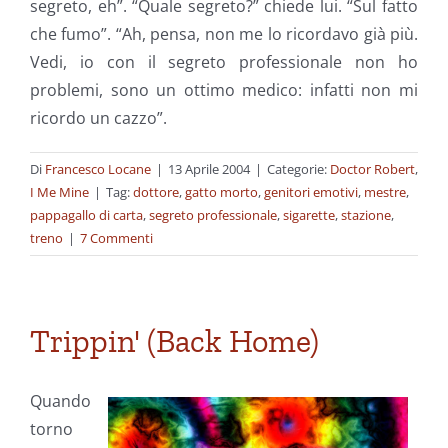
segreto, eh”. “Quale segreto?” chiede lui. “Sul fatto
che fumo”. “Ah, pensa, non me lo ricordavo già più.
Vedi, io con il segreto professionale non ho
problemi, sono un ottimo medico: infatti non mi
ricordo un cazzo”.
Di
Francesco Locane
|
13 Aprile 2004
|
Categorie:
Doctor Robert
,
I Me Mine
|
Tag:
dottore
,
gatto morto
,
genitori emotivi
,
mestre
,
pappagallo di carta
,
segreto professionale
,
sigarette
,
stazione
,
treno
|
7 Commenti
Trippin' (Back Home)
Quando
torno