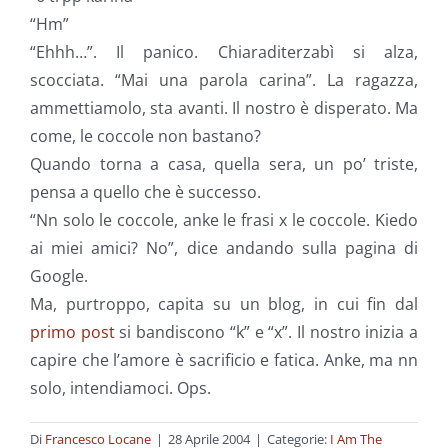
“Hm”
“Ehhh…”. Il panico. Chiaraditerzabì si alza,
scocciata. “Mai una parola carina”. La ragazza,
ammettiamolo, sta avanti. Il nostro è disperato. Ma
come, le coccole non bastano?
Quando torna a casa, quella sera, un po’ triste,
pensa a quello che è successo.
“Nn solo le coccole, anke le frasi x le coccole. Kiedo
ai miei amici? No”, dice andando sulla pagina di
Google.
Ma, purtroppo, capita su un blog, in cui fin dal
primo post
si bandiscono “k” e “x”. Il nostro inizia a
capire che l’amore è sacrificio e fatica. Anke, ma nn
solo, intendiamoci. Ops.
Di
Francesco Locane
|
28 Aprile 2004
|
Categorie:
I Am The