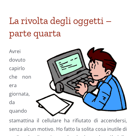
La rivolta degli oggetti –
parte quarta
Avrei
dovuto
capirlo
che non
era
giornata,
da
quando
stamattina il cellulare ha rifiutato di accendersi,
senza alcun motivo. Ho fatto la solita cosa inutile di