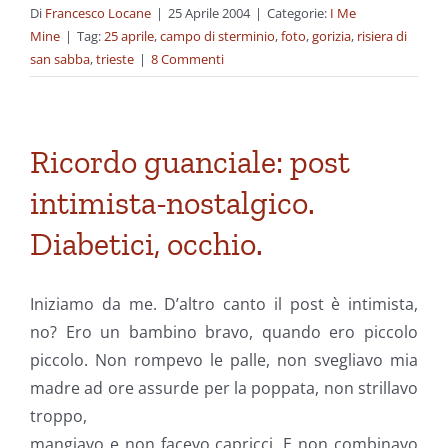
Di
Francesco Locane
|
25 Aprile 2004
|
Categorie:
I Me
Mine
|
Tag:
25 aprile
,
campo di sterminio
,
foto
,
gorizia
,
risiera di
san sabba
,
trieste
|
8 Commenti
Ricordo guanciale: post
intimista-nostalgico.
Diabetici, occhio.
Iniziamo da me. D’altro canto il post è intimista,
no? Ero un bambino bravo, quando ero piccolo
piccolo. Non rompevo le palle, non svegliavo mia
madre ad ore assurde per la poppata, non
strillavo
troppo,
mangiavo e non facevo capricci. E non combinavo