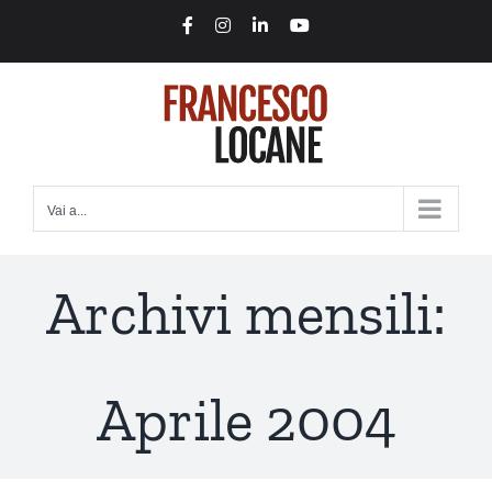
Salta
Facebook
Instagram
LinkedIn
YouTube
al
contenuto
Vai a...
Archivi mensili:
Aprile 2004