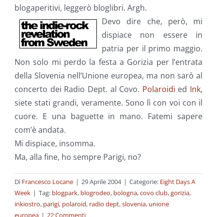
blogaperitivi, leggerò bloglibri. Argh.
Devo dire che, però, mi
dispiace non essere in
patria per il primo maggio.
Non solo mi perdo la festa a Gorizia per l’entrata
della Slovenia nell’Unione europea, ma non sarò al
concerto dei Radio Dept. al Covo.
Polaroidi
ed
Ink
,
siete stati grandi, veramente. Sono lì con voi con il
cuore. E una baguette in mano. Fatemi sapere
com’è andata.
Mi dispiace, insomma.
Ma, alla fine, ho sempre Parigi, no?
Di
Francesco Locane
|
29 Aprile 2004
|
Categorie:
Eight Days A
Week
|
Tag:
blogpark
,
blogrodeo
,
bologna
,
covo club
,
gorizia
,
inkiostro
,
parigi
,
polaroid
,
radio dept
,
slovenia
,
unione
europea
|
22 Commenti