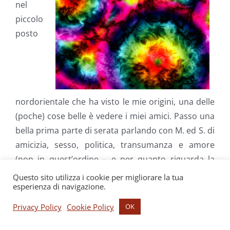
nel
piccolo
posto
nordorientale che ha visto le mie origini, una delle
(poche) cose belle è vedere i miei amici. Passo una
bella prima parte di serata parlando con M. ed S. di
amicizia, sesso, politica, transumanza e amore
(non in quest’ordine – e per quanto riguarda la
transumanza: ognuno ha i suoi hobby). Poi S. se ne
Questo sito utilizza i cookie per migliorare la tua
esperienza di navigazione.
va, e vado a bermi l’ultimo bicchiere (citazione
dotta) con M. Parliamo tranquillamente e
Privacy Policy
Cookie Policy
OK
piacevolmente solo di donne (ora capite che M. è