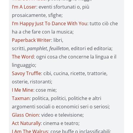
I’m A Loser
: eventi sfortunati o, più
prosaicamente, sfighe;
I’m Happy Just To Dance With You
: tutto ciò che
ha a che fare con la musica;
Paperback Writer
: libri,
scritti,
pamphlet
,
feuilleton
, editori ed editoria;
The Word
: ogni cosa che concerne la lingua e il
linguaggio;
Savoy Truffle
: cibi, cucina, ricette, trattorie,
osterie, ristoranti;
I Me Mine
: cose mie;
Taxman
: politica, politici, politiche e altri
argomenti sociali o economici seri o seriosi;
Glass Onion
: video e televisione;
Act Naturally
: cinema e teatro;
I Am The Walrus
: cose buffe o inclassificabili;