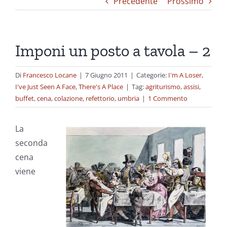
Precedente
Prossimo
Imponi un posto a tavola – 2
Di
Francesco Locane
|
7 Giugno 2011
|
Categorie:
I'm A Loser
,
I've Just Seen A Face
,
There's A Place
|
Tag:
agriturismo
,
assisi
,
buffet
,
cena
,
colazione
,
refettorio
,
umbria
|
1 Commento
La
seconda
cena
viene