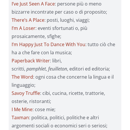
I’ve Just Seen A Face
: persone più o meno
bizzarre incontrate per caso o di proposito;
There’s A Place
: posti, luoghi, viaggi;
I’m A Loser
: eventi sfortunati o, più
prosaicamente, sfighe;
I’m Happy Just To Dance With You
: tutto ciò che
ha a che fare con la musica;
Paperback Writer
: libri,
scritti,
pamphlet
,
feuilleton
, editori ed editoria;
The Word
: ogni cosa che concerne la lingua e il
linguaggio;
Savoy Truffle
: cibi, cucina, ricette, trattorie,
osterie, ristoranti;
I Me Mine
: cose mie;
Taxman
: politica, politici, politiche e altri
argomenti sociali o economici seri o seriosi;