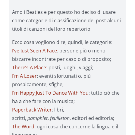
Amo i Beatles e per questo ho deciso di usare
come categorie di classificazione dei post alcuni
titoli di canzoni del loro repertorio.
Ecco cosa vogliono dire, quindi, le categorie:
I’ve Just Seen A Face
: persone più o meno
bizzarre incontrate per caso o di proposito;
There’s A Place
: posti, luoghi, viaggi;
I’m A Loser
: eventi sfortunati o, più
prosaicamente, sfighe;
I’m Happy Just To Dance With You
: tutto ciò che
ha a che fare con la musica;
Paperback Writer
: libri,
scritti,
pamphlet
,
feuilleton
, editori ed editoria;
The Word
: ogni cosa che concerne la lingua e il