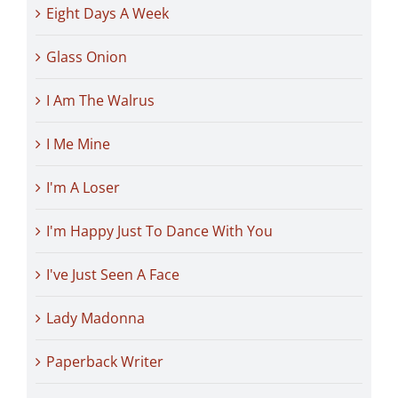
Eight Days A Week
Glass Onion
I Am The Walrus
I Me Mine
I'm A Loser
I'm Happy Just To Dance With You
I've Just Seen A Face
Lady Madonna
Paperback Writer