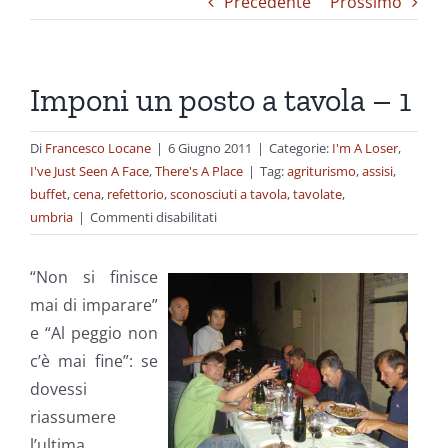
Precedente
Prossimo
Imponi un posto a tavola – 1
Di
Francesco Locane
|
6 Giugno 2011
|
Categorie:
I'm A Loser
,
I've Just Seen A Face
,
There's A Place
|
Tag:
agriturismo
,
assisi
,
buffet
,
cena
,
refettorio
,
sconosciuti a tavola
,
tavolate
,
su
umbria
|
Commenti disabilitati
Imponi
un
“Non si finisce
posto
mai di imparare”
a
e “Al peggio non
tavola
–
c’è mai fine”: se
1
dovessi
riassumere
l’ultima