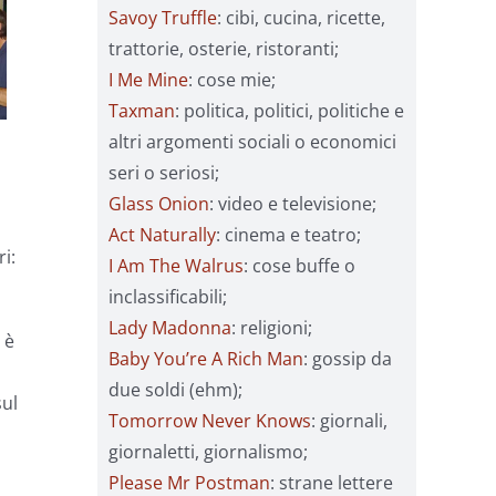
Savoy Truffle
: cibi, cucina, ricette,
trattorie, osterie, ristoranti;
I Me Mine
: cose mie;
Taxman
: politica, politici, politiche e
altri argomenti sociali o economici
seri o seriosi;
Glass Onion
: video e televisione;
Act Naturally
: cinema e teatro;
i:
I Am The Walrus
: cose buffe o
inclassificabili;
Lady Madonna
: religioni;
 è
Baby You’re A Rich Man
: gossip da
due soldi (ehm);
sul
Tomorrow Never Knows
: giornali,
giornaletti, giornalismo;
Please Mr Postman
: strane lettere