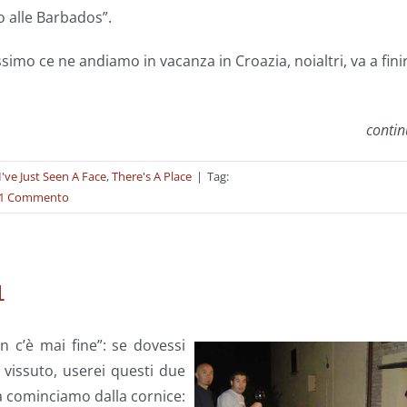
o alle Barbados”.
simo ce ne andiamo in vacanza in Croazia, noialtri, va a fini
conti
I've Just Seen A Face
,
There's A Place
|
Tag:
1 Commento
1
n c’è mai fine”: se dovessi
 vissuto, userei questi due
Ma cominciamo dalla cornice: