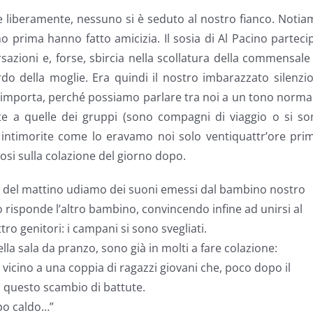
e liberamente, nessuno si è seduto al nostro fianco. Noti
o prima hanno fatto amicizia. Il sosia di Al Pacino parteci
azioni e, forse, sbircia nella scollatura della commensale
do della moglie. Era quindi il nostro imbarazzato silenzi
importa, perché possiamo parlare tra noi a un tono norma
te a quelle dei gruppi (sono compagni di viaggio o si so
ie intimorite come lo eravamo noi solo ventiquattr’ore pri
osi sulla colazione del giorno dopo.
ta del mattino udiamo dei suoni emessi dal bambino nostro
to risponde l’altro bambino, convincendo infine ad unirsi al
tro genitori: i campani si sono svegliati.
la sala da pranzo, sono già in molti a fare colazione:
vicino a una coppia di ragazzi giovani che, poco dopo il
 questo scambio di battute.
ppo caldo…”