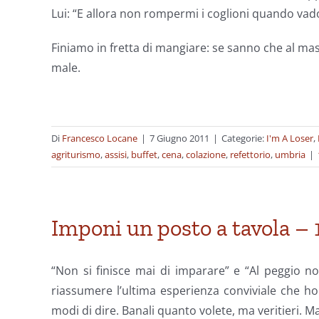
Lui: “E allora non rompermi i coglioni quando vad
Finiamo in fretta di mangiare: se sanno che al mas
male.
Di
Francesco Locane
|
7 Giugno 2011
|
Categorie:
I'm A Loser
,
agriturismo
,
assisi
,
buffet
,
cena
,
colazione
,
refettorio
,
umbria
|
Imponi un posto a tavola – 
“Non si finisce mai di imparare” e “Al peggio no
riassumere l’ultima esperienza conviviale che ho
modi di dire. Banali quanto volete, ma veritieri. 