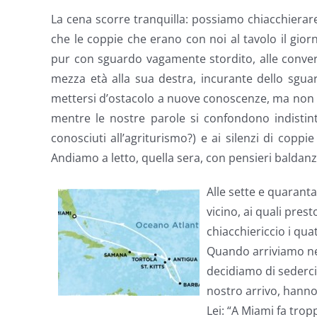
La cena scorre tranquilla: possiamo chiacchierar
che le coppie che erano con noi al tavolo il giorn
pur con sguardo vagamente stordito, alle convers
mezza età alla sua destra, incurante dello sguar
mettersi d’ostacolo a nuove conoscenze, ma non 
mentre le nostre parole si confondono indistin
conosciuti all’agriturismo?) e ai silenzi di copp
Andiamo a letto, quella sera, con pensieri baldanz
Alle sette e quaran
vicino, ai quali pres
chiacchiericcio i quat
Quando arriviamo nel
decidiamo di sederci 
nostro arrivo, hanno
Lei: “A Miami fa tro