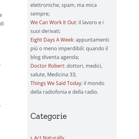
elettroniche, spam, ma mica
sempre;
e
We Can Work It Out
: il lavoro e i
di
suoi derivati;
Eight Days A Week
: appuntamenti
più o meno imperdibili: quando il
blog diventa agenda;
ò
Doctor Robert
: dottori, medici,
salute, Medicina 33;
Things We Said Today
: il mondo
della radiofonia e della radio.
o
Categorie
Act Naturally