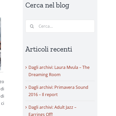
Cerca nel blog
Cerca
per:
Articoli recenti
Dagli archivi: Laura Mvula – The
Dreaming Room
nzo
Dagli archivi: Primavera Sound
 di
2016 – Il report
 di
 ci
Dagli archivi: Adult Jazz –
Earrings Off!