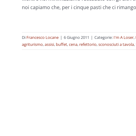
noi capiamo che, per i cinque pasti che ci riman
Di
Francesco Locane
|
6 Giugno 2011
|
Categorie:
I'm A Loser
,
agriturismo
,
assisi
,
buffet
,
cena
,
refettorio
,
sconosciuti a tavola
,