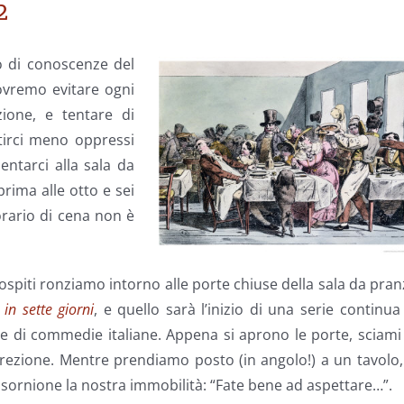
2
o di conoscenze del
ovremo evitare ogni
ione, e tentare di
ntirci meno oppressi
entarci alla sala da
rima alle otto e sei
’orario di cena non è
to ospiti ronziamo intorno alle porte chiuse della sala da pra
i in sette giorni
, e quello sarà l’inizio di una serie continua
e di commedie italiane. Appena si aprono le porte, sciami
irezione. Mentre prendiamo posto (in angolo!) a un tavolo,
ornione la nostra immobilità: “Fate bene ad aspettare…”.