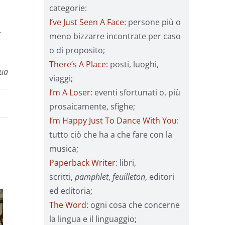
categorie:
I’ve Just Seen A Face
: persone più o
r
meno bizzarre incontrate per caso
o di proposito;
There’s A Place
: posti, luoghi,
nua
viaggi;
I’m A Loser
: eventi sfortunati o, più
prosaicamente, sfighe;
I’m Happy Just To Dance With You
:
tutto ciò che ha a che fare con la
musica;
Paperback Writer
: libri,
scritti,
pamphlet
,
feuilleton
, editori
ed editoria;
The Word
: ogni cosa che concerne
la lingua e il linguaggio;