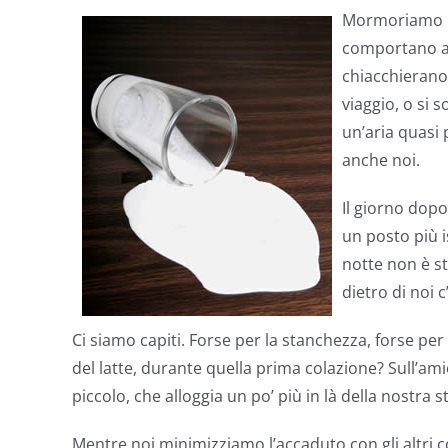
Mormoriamo pe
comportano al
chiacchierano
viaggio, o si
un’aria quasi
anche noi.
Il giorno dopo
un posto più i
notte non è st
dietro di noi
Ci siamo capiti. Forse per la stanchezza, forse per
del latte, durante quella prima colazione? Sull’ami
piccolo, che alloggia un po’ più in là della nostra s
Mentre noi minimizziamo l’accaduto con gli altri com