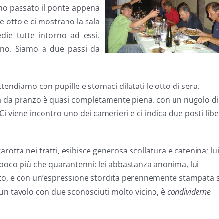
ho passato il ponte appena
le otto e ci mostrano la sala
edie tutte intorno ad essi.
cono. Siamo a due passi da
attendiamo con pupille e stomaci dilatati le otto di sera.
ala da pranzo è quasi completamente piena, con un nugolo di
Ci viene incontro uno dei camerieri e ci indica due posti liber
rotta nei tratti, esibisce generosa scollatura e catenina; lui
poco più che quarantenni: lei abbastanza anonima, lui
tto, e con un’espressione stordita perennemente stampata 
 un tavolo con due sconosciuti molto vicino, è
condividerne