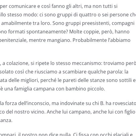
r comunicare e così fanno gli altri, ma non tutti si
lo stesso modo: ci sono gruppi di quattro o sei persone ch
 amabilmente tra loro. Sono gruppi preesistenti, compagni 
 sono formati spontaneamente? Molte coppie, però, hanno
 penitenziale, mentre mangiano. Probabilmente l’abbiamo
, a colazione, si ripete lo stesso meccanismo: troviamo per
solato così che riusciamo a scambiare qualche parola: la
ata delle migliori, perché le pareti delle stanze sono sottili e
 c’è una famiglia campana con bambino piccolo.
 la forza dell’inconscio, ma indovinate su chi B. ha rovesciat
co del nostro vicino. Anche lui campano, anche lui con figlio
tanza.
pari, il nostro non dice nulla. Ci fissa con occhi glaciali e