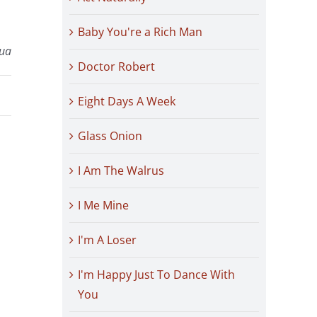
Baby You're a Rich Man
nua
Doctor Robert
Eight Days A Week
Glass Onion
I Am The Walrus
I Me Mine
I'm A Loser
I'm Happy Just To Dance With
You