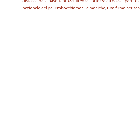
distacco dalla base
,
fantozzi
,
firenze
,
fortezza da basso
,
partito
nazionale del pd
,
rimbocchiamoci le maniche
,
una firma per salva