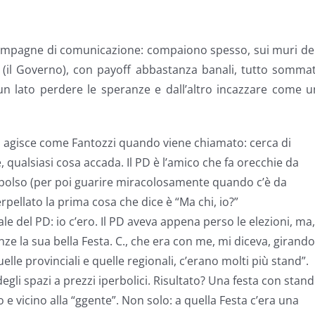
 campagne di comunicazione: compaiono spesso, sui muri de
sa (il Governo), con payoff abbastanza banali, tutto somma
 un lato perdere le speranze e dall’altro incazzare come 
ito agisce come Fantozzi quando viene chiamato: cerca di
, qualsiasi cosa accada. Il PD è l’amico che fa orecchie da
 polso (per poi guarire miracolosamente quando c’è da
pellato la prima cosa che dice è “Ma chi, io?”
le del PD: io c’ero. Il PD aveva appena perso le elezioni, ma,
enze la sua bella Festa. C., che era con me, mi diceva, girando
elle provinciali e quelle regionali, c’erano molti più stand”.
egli spazi a prezzi iperbolici. Risultato? Una festa con stand
 e vicino alla “ggente”. Non solo: a quella Festa c’era una