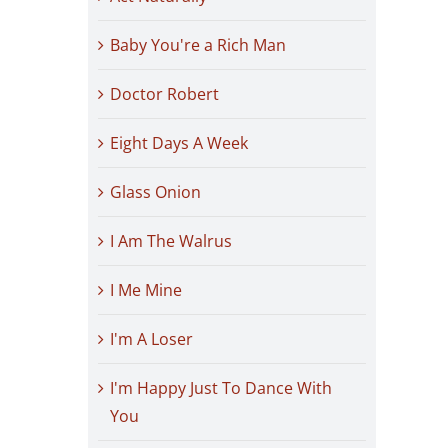
Baby You're a Rich Man
Doctor Robert
Eight Days A Week
Glass Onion
I Am The Walrus
I Me Mine
I'm A Loser
I'm Happy Just To Dance With
You