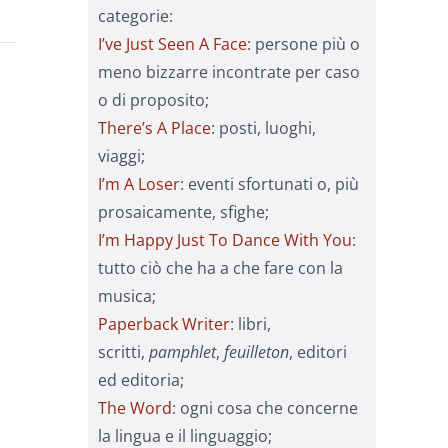
categorie:
I’ve Just Seen A Face
: persone più o
meno bizzarre incontrate per caso
o di proposito;
There’s A Place
: posti, luoghi,
viaggi;
I’m A Loser
: eventi sfortunati o, più
prosaicamente, sfighe;
I’m Happy Just To Dance With You
:
tutto ciò che ha a che fare con la
musica;
Paperback Writer
: libri,
scritti,
pamphlet
,
feuilleton
, editori
ed editoria;
The Word
: ogni cosa che concerne
la lingua e il linguaggio;