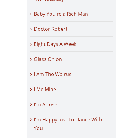
Baby You're a Rich Man
Doctor Robert
Eight Days A Week
Glass Onion
I Am The Walrus
I Me Mine
I'm A Loser
I'm Happy Just To Dance With
You