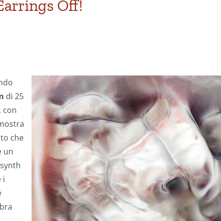
Earrings Off!
ondo
um
di 25
, con
mostra
sto che
e un
 synth
 i
e
mbra