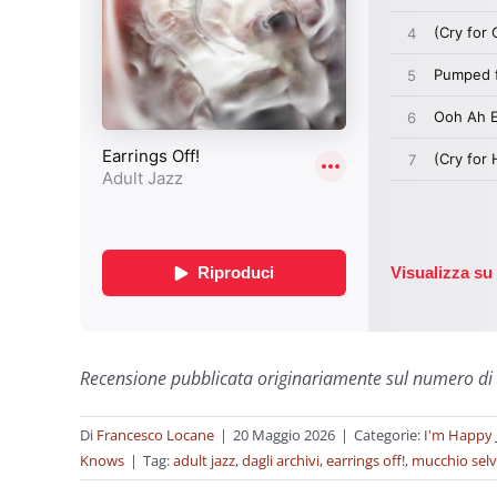
Recensione pubblicata originariamente sul numero di
Di
Francesco Locane
|
20 Maggio 2026
|
Categorie:
I'm Happy 
Knows
|
Tag:
adult jazz
,
dagli archivi
,
earrings off!
,
mucchio selv