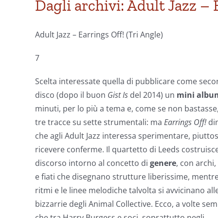
Dagli archivi: Adult Jazz – 
Adult Jazz – Earrings Off! (Tri Angle)
7
Scelta interessate quella di pubblicare come sec
disco (dopo il buon
Gist Is
del 2014) un
mini alb
minuti, per lo più a tema e, come se non bastasse
tre tracce su sette strumentali: ma
Earrings Off!
di
che agli Adult Jazz interessa sperimentare, piutto
ricevere conferme. Il quartetto di Leeds costruisc
discorso intorno al concetto di
genere
, con archi,
e fiati che disegnano strutture liberissime, mentre
ritmi e le linee melodiche talvolta si avvicinano all
bizzarrie degli Animal Collective. Ecco, a volte se
che tra Harry Burgess e soci, soprattutto negli