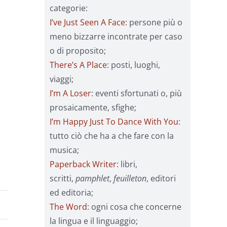
categorie:
I’ve Just Seen A Face
: persone più o
meno bizzarre incontrate per caso
o di proposito;
There’s A Place
: posti, luoghi,
viaggi;
I’m A Loser
: eventi sfortunati o, più
prosaicamente, sfighe;
I’m Happy Just To Dance With You
:
tutto ciò che ha a che fare con la
musica;
Paperback Writer
: libri,
scritti,
pamphlet
,
feuilleton
, editori
ed editoria;
The Word
: ogni cosa che concerne
la lingua e il linguaggio;