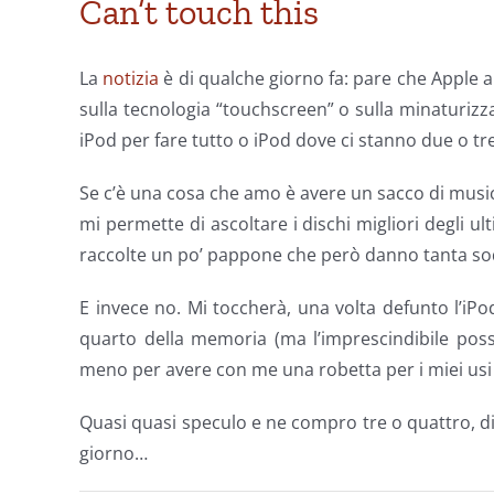
Can’t touch this
La
notizia
è di qualche giorno fa: pare che Apple a
sulla tecnologia “touchscreen” o sulla minaturizz
iPod per fare tutto o iPod dove ci stanno due o tr
Se c’è una cosa che amo è avere un sacco di music
mi permette di ascoltare i dischi migliori degli u
raccolte un po’ pappone che però danno tanta sod
E invece no. Mi toccherà, una volta defunto l’i
quarto della memoria (ma l’imprescindibile poss
meno per avere con me una robetta per i miei usi 
Quasi quasi speculo e ne compro tre o quattro, di
giorno…