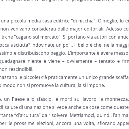
una piccola-media casa editrice “di nicchia”. O meglio, lo e
 non venivano considerati dalle major editoriali. Adesso c
 è che “cagano sul mercato”. Si portano via autori con antic
bocca asciutta? Indovinate un po’… Il bello è che, nella magg
simo e distribuiscono peggio. L’importante è avere messo
guadagnare niente e viene – ovviamente – tentato e fir
on rescindibili.
mmazzano le piccole) c’è praticamente un unico grande scaffa
esto modo non si promuove la cultura, la si impone.
e, un Paese allo sfascio, le morti sul lavoro, la monnezza
o di salute di una nazione si vede anche da cose come queste
nte “d’a’cultura” da risolvere. Mettiamoci, quindi, l’anima
 per le prossime elezioni, ancora una volta, sfiorano app