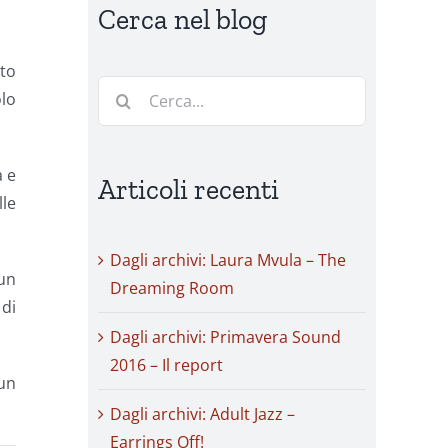
Cerca nel blog
tto
Cerca
olo
per:
a e
Articoli recenti
lle
Dagli archivi: Laura Mvula – The
 un
Dreaming Room
 di
Dagli archivi: Primavera Sound
2016 – Il report
 un
Dagli archivi: Adult Jazz –
Earrings Off!