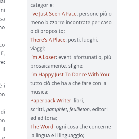
dai
categorie:
oni
I’ve Just Seen A Face
: persone più o
osa
meno bizzarre incontrate per caso
ano
o di proposito;
There’s A Place
: posti, luoghi,
co
viaggi;
E,
I’m A Loser
: eventi sfortunati o, più
re:
prosaicamente, sfighe;
I’m Happy Just To Dance With You
:
tutto ciò che ha a che fare con la
é i
musica;
Non
Paperback Writer
: libri,
scritti,
pamphlet
,
feuilleton
, editori
ndi
ed editoria;
uon
The Word
: ogni cosa che concerne
il
la lingua e il linguaggio;
 e