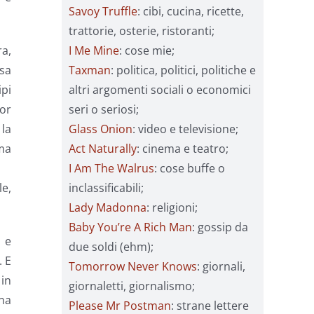
Savoy Truffle
: cibi, cucina, ricette,
trattorie, osterie, ristoranti;
I Me Mine
: cose mie;
ra,
Taxman
: politica, politici, politiche e
osa
altri argomenti sociali o economici
ipi
seri o seriosi;
ior
Glass Onion
: video e televisione;
 la
Act Naturally
: cinema e teatro;
ma
I Am The Walrus
: cose buffe o
inclassificabili;
le,
Lady Madonna
: religioni;
Baby You’re A Rich Man
: gossip da
, e
due soldi (ehm);
. E
Tomorrow Never Knows
: giornali,
 in
giornaletti, giornalismo;
ena
Please Mr Postman
: strane lettere