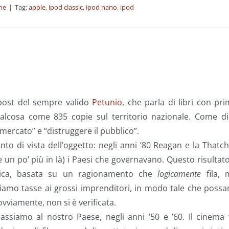
ne
|
Tag:
apple
,
ipod classic
,
ipod nano
,
ipod
 post del sempre valido
Petunio
, che parla di libri con pr
ualcosa come 835 copie sul territorio nazionale. Come di
mercato” e “distruggere il pubblico”.
o di vista dell’oggetto: negli anni ’80 Reagan e la Thatc
e un po’ più in là) i Paesi che governavano. Questo risultat
omica, basata su un ragionamento che
logicamente
fila, 
liamo tasse ai grossi imprenditori, in modo tale che poss
ovviamente, non si è verificata.
ssiamo al nostro Paese, negli anni ’50 e ’60. Il cinema 