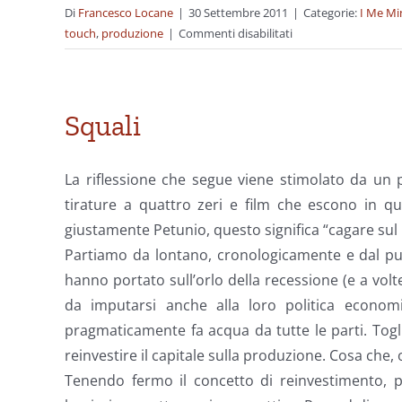
Di
Francesco Locane
|
30 Settembre 2011
|
Categorie:
I Me Mi
su
touch
,
produzione
|
Commenti disabilitati
Can’t
touch
this
Squali
La riflessione che segue viene stimolato da un
tirature a quattro zeri e film che escono in q
giustamente Petunio, questo significa “cagare sul 
Partiamo da lontano, cronologicamente e dal punt
hanno portato sull’orlo della recessione (e a volt
da imputarsi anche alla loro politica econ
pragmaticamente fa acqua da tutte le parti. Tog
reinvestire il capitale sulla produzione. Cosa che, 
Tenendo fermo il concetto di reinvestimento, pa