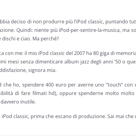
bbia deciso di non produrre più l’iPod classic, puntando tu
azione. Quindi: niente più iPod-per-sentire-la-musica, ma s
e dischi e ciao. Ma perché?
a con me: il mio iPod classic del 2007 ha 80 giga di memori
ltimi mesi senza dimenticare album jazz degli anni ’50 o que
disfazione, signora mia.
Pod che ho, spendere 400 euro per averne uno “touch” con
ibilità di fare filmati hd), oppure spenderne molto molto
davvero inutile.
 iPod classic, prima che escano di produzione. Sai mai che