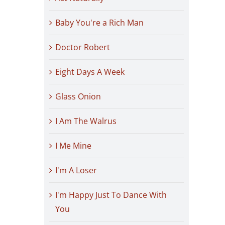
Baby You're a Rich Man
Doctor Robert
Eight Days A Week
Glass Onion
I Am The Walrus
I Me Mine
I'm A Loser
I'm Happy Just To Dance With
You