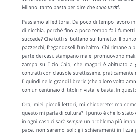
Milano: tanto basta per dire che
sono usciti
.
Passiamo all’editoria. Da poco di tempo lavoro in 
di nicchia, perché fino a poco tempo fa i fumetti
succede? Che tutti si buttano sul fumetto. Il punto
pazzeschi, fregandoseli l’un l’altro. Chi rimane a 
parte dei casi, stampano male, promuovono malis
zampa su Tizio Caio, che magari è abituato a 
contratti con clausole strettissime, praticamente n
E quindi nelle grandi librerie (che a loro volta a
con un centinaio di titoli in vista, e basta. In qu
Ora, miei piccoli lettori, mi chiederete: ma com
questo mi parla di cultura? Il punto è che lo stat
in ogni caso ci sarà
sempre
un problema più importa
pace, non saremo soli: gli schieramenti in lizza