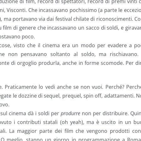
zione di film, record di spettatori, record di premi vinti 
nioni, Visconti. Che incassavano pochissimo (a parte le eccezi
), ma portavano via dai festival chilate di riconoscimenti. C
 film di genere che incassavano un sacco di soldi, e girav
 costavano poco.
 cose, visto che il cinema era un modo per evadere a po
che non pensavano soltanto al soldo, ma rischiavano. 
fonte di orgoglio produrla, anche in forme scomode. Per di
e. Praticamente lo vedi anche se non vuoi. Perché? Perch
gate le dozzine di sequel, prequel, spin off, adattamenti. 
ovo.
e sul cinema dà i soldi per
produrre
non per distribuire. Qui
vuto i contributi statali (oh yeah), ma è uscito in un b
ali. La maggior parte dei film che vengono prodotti con 
 O meglio, stanno un giorno in programmazione a Roma