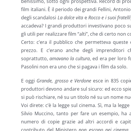
benissimo, sotto ogni prospettiva. Record di produ
film italiani. È il periodo dei grandi Fellini, Anto
degli scandalosi
La dolce vita
e
Rocco e i suoi fratelli
accadeva? I grandi produttori investivano poco su
gli utili per realizzare film “alti”, che di certo non
Certo: c’era il pubblico che permetteva queste
prezzo. E c’erano anche degli imprenditori 
soprattutto,
amavano la cultura
, ed era per loro 
Pasolini non era uno che si pagava i film da solo.
E oggi
Grande, grosso e Verdone
esce in 835 copi
produttori devono andare sul sicuro: ed ecco spie
si può rischiare, né su un titolo né su un nome nu
Voi direte: c’è la legge sul cinema. Sì, ma la legg
Silvio Muccino, tanto per fare un esempio, ha a
numero di copie grazie ad altri accordi e capit
contributo del Ministero
non escono nei cinema
.