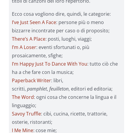
titoli di canzoni del loro repertorio.
Ecco cosa vogliono dire, quindi, le categorie:
I’ve Just Seen A Face
: persone più o meno
bizzarre incontrate per caso o di proposito;
There’s A Place
: posti, luoghi, viaggi;
I’m A Loser
: eventi sfortunati o, più
prosaicamente, sfighe;
I’m Happy Just To Dance With You
: tutto ciò che
ha a che fare con la musica;
Paperback Writer
: libri,
scritti,
pamphlet
,
feuilleton
, editori ed editoria;
The Word
: ogni cosa che concerne la lingua e il
linguaggio;
Savoy Truffle
: cibi, cucina, ricette, trattorie,
osterie, ristoranti;
I Me Mine
: cose mie;