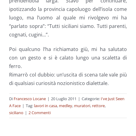
prendendola larga. Stavo per continuare,
ipotizzando la provincia capoluogo dell’isola come
luogo, ma l’uomo al quale mi rivolgevo mi ha
“parlato sopra”: “Tutti siciliani siamo. Tutti parenti,
cognati, cugini…”.
Poi qualcuno l’ha richiamato giù, mi ha salutato
con un gesto e si è calato lungo una scaletta di
ferro.
Rimarrò col dubbio: un’uscita di scena tale vale più
di qualsiasi curiosità nozionistico dialettale.
Di
Francesco Locane
|
20 Luglio 2011
|
Categorie:
I've Just Seen
A Face
|
Tag:
lavori in casa
,
medley
,
muratori
,
rettore
,
siciliano
|
2 Commenti