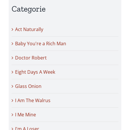
Categorie
Act Naturally
Baby You're a Rich Man
Doctor Robert
Eight Days A Week
Glass Onion
I Am The Walrus
I Me Mine
I'm A Loser