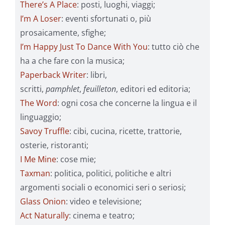
There’s A Place
: posti, luoghi, viaggi;
I’m A Loser
: eventi sfortunati o, più
prosaicamente, sfighe;
I’m Happy Just To Dance With You
: tutto ciò che
ha a che fare con la musica;
Paperback Writer
: libri,
scritti,
pamphlet
,
feuilleton
, editori ed editoria;
The Word
: ogni cosa che concerne la lingua e il
linguaggio;
Savoy Truffle
: cibi, cucina, ricette, trattorie,
osterie, ristoranti;
I Me Mine
: cose mie;
Taxman
: politica, politici, politiche e altri
argomenti sociali o economici seri o seriosi;
Glass Onion
: video e televisione;
Act Naturally
: cinema e teatro;