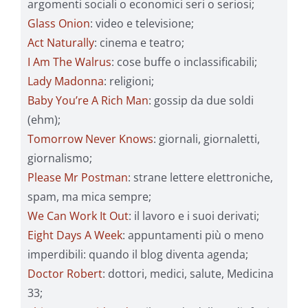
argomenti sociali o economici seri o seriosi;
Glass Onion
: video e televisione;
Act Naturally
: cinema e teatro;
I Am The Walrus
: cose buffe o inclassificabili;
Lady Madonna
: religioni;
Baby You’re A Rich Man
: gossip da due soldi
(ehm);
Tomorrow Never Knows
: giornali, giornaletti,
giornalismo;
Please Mr Postman
: strane lettere elettroniche,
spam, ma mica sempre;
We Can Work It Out
: il lavoro e i suoi derivati;
Eight Days A Week
: appuntamenti più o meno
imperdibili: quando il blog diventa agenda;
Doctor Robert
: dottori, medici, salute, Medicina
33;