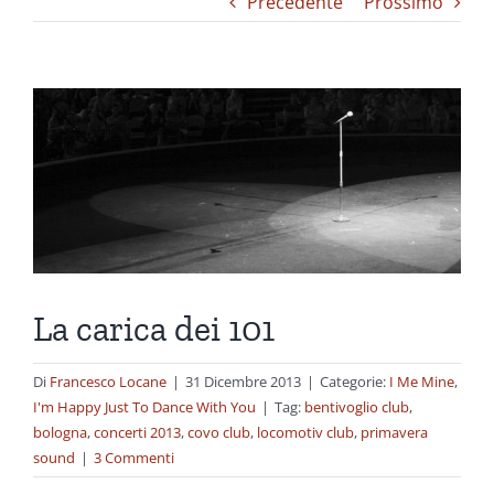
Precedente
Prossimo
Ingrandisci
immagine
La carica dei 101
Di
Francesco Locane
|
31 Dicembre 2013
|
Categorie:
I Me Mine
,
I'm Happy Just To Dance With You
|
Tag:
bentivoglio club
,
bologna
,
concerti 2013
,
covo club
,
locomotiv club
,
primavera
sound
|
3 Commenti