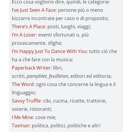
Ecco cosa vogliono dire, quindi, le categorie:
I’ve Just Seen A Face
: persone più o meno
bizzarre incontrate per caso o di proposito;
There’s A Place
: posti, luoghi, viaggi;
I’m A Loser
: eventi sfortunati o, più
prosaicamente, sfighe;
I’m Happy Just To Dance With You
: tutto ciò che
ha a che fare con la musica;
Paperback Writer
: libri,
scritti,
pamphlet
,
feuilleton
, editori ed editoria;
The Word
: ogni cosa che concerne la lingua e il
linguaggio;
Savoy Truffle
: cibi, cucina, ricette, trattorie,
osterie, ristoranti;
I Me Mine
: cose mie;
Taxman
: politica, politici, politiche e altri