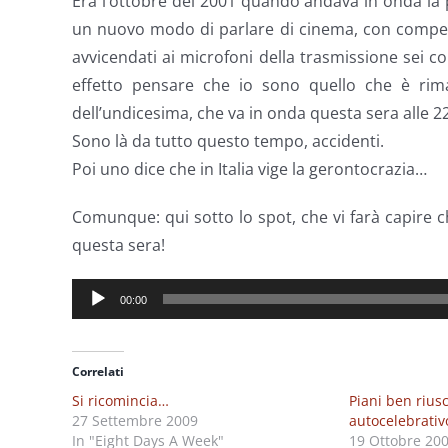
Era l’ottobre del 2001 quando andava in onda la
un nuovo modo di parlare di cinema, con compete
avvicendati ai microfoni della trasmissione sei c
effetto pensare che io sono quello che è rima
dell’undicesima, che va in onda questa sera alle 2
Sono là da tutto questo tempo, accidenti.
Poi uno dice che in Italia vige la gerontocrazia…
Comunque: qui sotto lo spot, che vi farà capire c
questa sera!
Audio
00:00
Player
Correlati
Si ricomincia…
Piani ben riusc
27 Settembre 2009
autocelebrativ
In "Eight Days A Week"
19 Ottobre 20