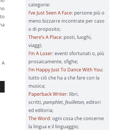
dio
categorie:
ono
I’ve Just Seen A Face
: persone più o
rto
meno bizzarre incontrate per caso
ma
o di proposito;
There’s A Place
: posti, luoghi,
viaggi;
I’m A Loser
: eventi sfortunati o, più
prosaicamente, sfighe;
. A
I’m Happy Just To Dance With You
:
tutto ciò che ha a che fare con la
musica;
Paperback Writer
: libri,
scritti,
pamphlet
,
feuilleton
, editori
ed editoria;
The Word
: ogni cosa che concerne
la lingua e il linguaggio;