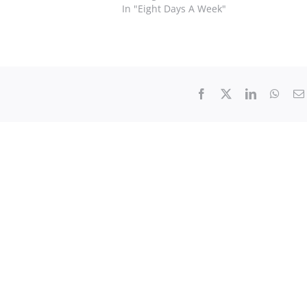
In "Eight Days A Week"
aument
o
diminu
il
volume
Facebook
X
LinkedIn
What