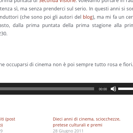
 prima puntata di
Seconda Visione
: volevamo portare in ra
nza sì, ma senza prenderci sul serio. In questi anni si s
onduttori (che sono poi gli autori del
blog
), ma mi fa un ce
sto, dalla prima puntata della prima stagione alla pri
230.
he occuparsi di cinema non è poi sempre tutto rosa e fiori
Usa
00:00
i
tasti
freccia
iti (post
Dieci anni di cinema, sciocchezze,
su/giù
o)
pretese culturali e premi
per
09
28 Giugno 2011