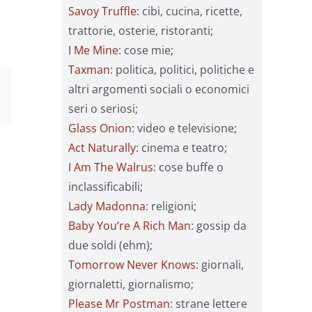
are
Savoy Truffle
: cibi, cucina, ricette,
trattorie, osterie, ristoranti;
ire
I Me Mine
: cose mie;
Taxman
: politica, politici, politiche e
.
altri argomenti sociali o economici
sApp
Email
seri o seriosi;
Glass Onion
: video e televisione;
Act Naturally
: cinema e teatro;
I Am The Walrus
: cose buffe o
inclassificabili;
Lady Madonna
: religioni;
Baby You’re A Rich Man
: gossip da
due soldi (ehm);
Tomorrow Never Knows
: giornali,
giornaletti, giornalismo;
Please Mr Postman
: strane lettere