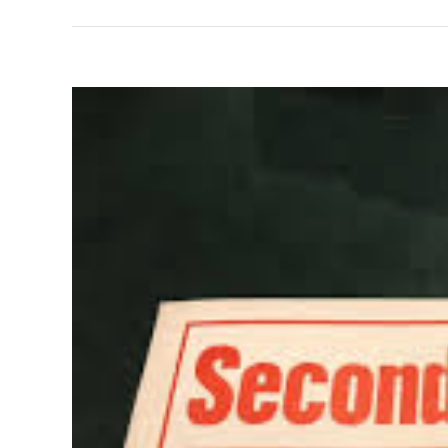
Ingrandisci
immagine