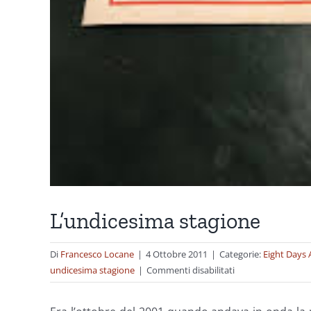
L’undicesima stagione
Di
Francesco Locane
|
4 Ottobre 2011
|
Categorie:
Eight Days
su
undicesima stagione
|
Commenti disabilitati
L’undicesima
stagione