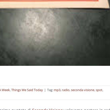
 A Week
,
Things We Said Today
|
Tag:
mp3
,
radio
,
seconda visione
,
spot
,