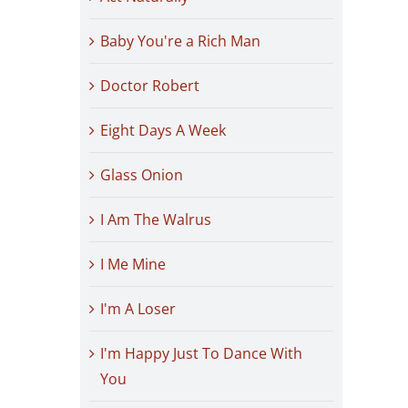
Baby You're a Rich Man
Doctor Robert
Eight Days A Week
Glass Onion
I Am The Walrus
I Me Mine
I'm A Loser
I'm Happy Just To Dance With
You