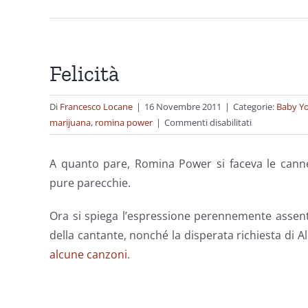
Felicità
Di
Francesco Locane
|
16 Novembre 2011
|
Categorie:
Baby Yo
su
marijuana
,
romina power
|
Commenti disabilitati
Felicità
A quanto pare, Romina Power si faceva le canne
pure parecchie.
Ora si spiega l’espressione perennemente assent
della cantante, nonché la disperata richiesta di 
alcune canzoni
.