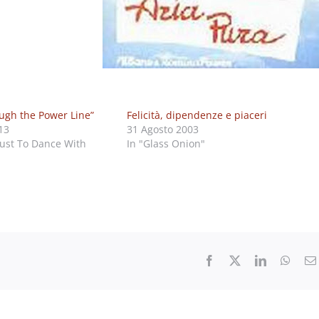
ugh the Power Line”
Felicità, dipendenze e piaceri
13
31 Agosto 2003
Just To Dance With
In "Glass Onion"
Facebook
X
LinkedIn
What