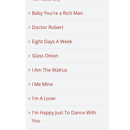
Baby You're a Rich Man
Doctor Robert
Eight Days A Week
Glass Onion
I Am The Walrus
I Me Mine
I'm A Loser
I'm Happy Just To Dance With
You