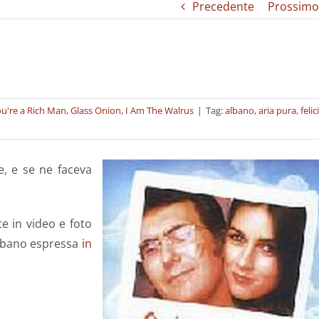
Precedente
Prossimo
u're a Rich Man
,
Glass Onion
,
I Am The Walrus
|
Tag:
albano
,
aria pura
,
felic
, e se ne faceva
e in video e foto
Albano espressa
in