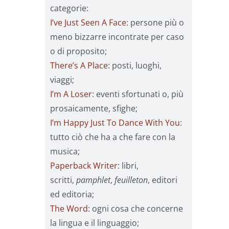
categorie:
I’ve Just Seen A Face
: persone più o
meno bizzarre incontrate per caso
o di proposito;
There’s A Place
: posti, luoghi,
viaggi;
I’m A Loser
: eventi sfortunati o, più
prosaicamente, sfighe;
I’m Happy Just To Dance With You
:
tutto ciò che ha a che fare con la
musica;
Paperback Writer
: libri,
scritti,
pamphlet
,
feuilleton
, editori
ed editoria;
The Word
: ogni cosa che concerne
la lingua e il linguaggio;