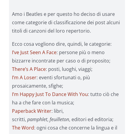
Amo i Beatles e per questo ho deciso di usare
come categorie di classificazione dei post alcuni
titoli di canzoni del loro repertorio.
Ecco cosa vogliono dire, quindi, le categorie:
I’ve Just Seen A Face
: persone più o meno
bizzarre incontrate per caso o di proposito;
There’s A Place
: posti, luoghi, viaggi;
I’m A Loser
: eventi sfortunati o, più
prosaicamente, sfighe;
I’m Happy Just To Dance With You
: tutto ciò che
ha a che fare con la musica;
Paperback Writer
: libri,
scritti,
pamphlet
,
feuilleton
, editori ed editoria;
The Word
: ogni cosa che concerne la lingua e il