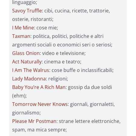
linguaggio;
Savoy Truffle
: cibi, cucina, ricette, trattorie,
osterie, ristoranti;
I Me Mine
: cose mie;
Taxman
: politica, politici, politiche e altri
argomenti sociali o economici seri o seriosi;
Glass Onion
: video e televisione;
Act Naturally
: cinema e teatro;
I Am The Walrus
: cose buffe o inclassificabili;
Lady Madonna
: religioni;
Baby You’re A Rich Man
: gossip da due soldi
(ehm);
Tomorrow Never Knows
: giornali, giornaletti,
giornalismo;
Please Mr Postman
: strane lettere elettroniche,
spam, ma mica sempre;