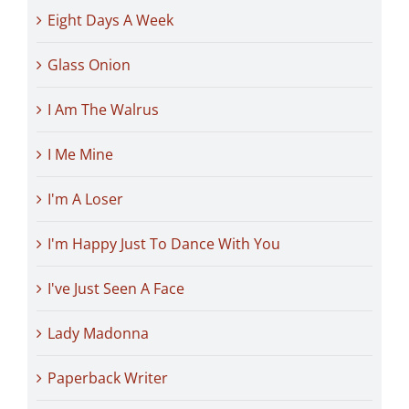
Eight Days A Week
Glass Onion
I Am The Walrus
I Me Mine
I'm A Loser
I'm Happy Just To Dance With You
I've Just Seen A Face
Lady Madonna
Paperback Writer