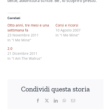
dette, addirittura scritte. Be’, lo scoprirò presto.
Correlati
Otto anni, tre mesi e una
Corsi e ricorsi
settimana fa
10 Agosto 2007
23 Novembre 2011
In "I Me Mine"
In "I Me Mine"
2.0
21 Dicembre 2011
In "I Am The Walrus"
Condividi questa storia
Facebook
X
LinkedIn
WhatsApp
Email