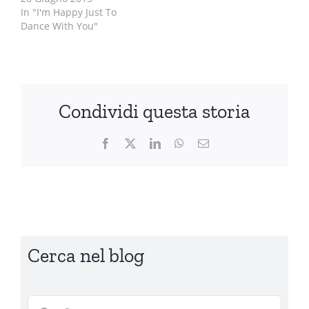
In "I'm Happy Just To
Dance With You"
Condividi questa storia
Facebook
X
LinkedIn
WhatsApp
Email
Cerca nel blog
Cerca