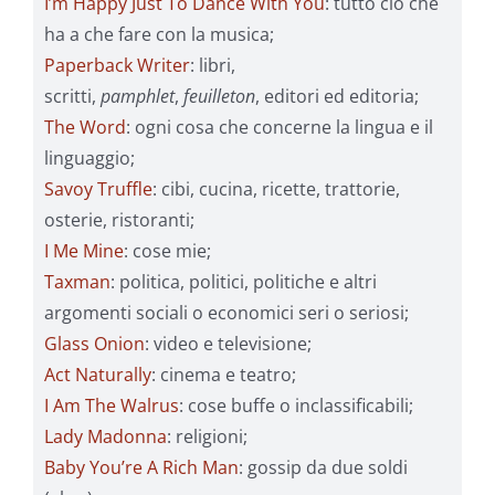
I’m Happy Just To Dance With You
: tutto ciò che
ha a che fare con la musica;
Paperback Writer
: libri,
scritti,
pamphlet
,
feuilleton
, editori ed editoria;
The Word
: ogni cosa che concerne la lingua e il
linguaggio;
Savoy Truffle
: cibi, cucina, ricette, trattorie,
osterie, ristoranti;
I Me Mine
: cose mie;
Taxman
: politica, politici, politiche e altri
argomenti sociali o economici seri o seriosi;
Glass Onion
: video e televisione;
Act Naturally
: cinema e teatro;
I Am The Walrus
: cose buffe o inclassificabili;
Lady Madonna
: religioni;
Baby You’re A Rich Man
: gossip da due soldi