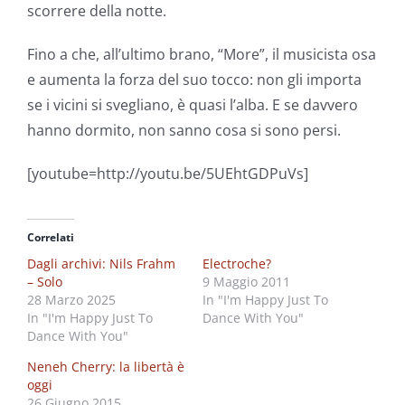
scorrere della notte.
Fino a che, all’ultimo brano, “More”, il musicista osa
e aumenta la forza del suo tocco: non gli importa
se i vicini si svegliano, è quasi l’alba. E se davvero
hanno dormito, non sanno cosa si sono persi.
[youtube=http://youtu.be/5UEhtGDPuVs]
Correlati
Dagli archivi: Nils Frahm
Electroche?
– Solo
9 Maggio 2011
28 Marzo 2025
In "I'm Happy Just To
In "I'm Happy Just To
Dance With You"
Dance With You"
Neneh Cherry: la libertà è
oggi
26 Giugno 2015