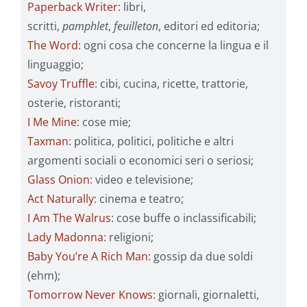
Paperback Writer
: libri,
scritti,
pamphlet
,
feuilleton
, editori ed editoria;
The Word
: ogni cosa che concerne la lingua e il
linguaggio;
Savoy Truffle
: cibi, cucina, ricette, trattorie,
osterie, ristoranti;
I Me Mine
: cose mie;
Taxman
: politica, politici, politiche e altri
argomenti sociali o economici seri o seriosi;
Glass Onion
: video e televisione;
Act Naturally
: cinema e teatro;
I Am The Walrus
: cose buffe o inclassificabili;
Lady Madonna
: religioni;
Baby You’re A Rich Man
: gossip da due soldi
(ehm);
Tomorrow Never Knows
: giornali, giornaletti,