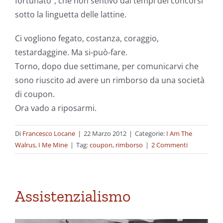
fortunato”, che non sentivo dai tempi dei concorsi
sotto la linguetta delle lattine.
Ci vogliono fegato, costanza, coraggio,
testardaggine. Ma si-può-fare.
Torno, dopo due settimane, per comunicarvi che
sono riuscito ad avere un rimborso da una società
di coupon.
Ora vado a riposarmi.
Di
Francesco Locane
|
22 Marzo 2012
|
Categorie:
I Am The
Walrus
,
I Me Mine
|
Tag:
coupon
,
rimborso
|
2 Commenti
Assistenzialismo