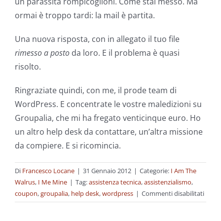
un parassita rompicoglioni. Come stai messo. Ma
ormai è troppo tardi: la mail è partita.
Una nuova risposta, con in allegato il tuo file
rimesso a posto
da loro. E il problema è quasi
risolto.
Ringraziate quindi, con me, il prode team di
WordPress. E concentrate le vostre maledizioni su
Groupalia, che mi ha fregato venticinque euro. Ho
un altro help desk da contattare, un’altra missione
da compiere. E si ricomincia.
Di
Francesco Locane
|
31 Gennaio 2012
|
Categorie:
I Am The
Walrus
,
I Me Mine
|
Tag:
assistenza tecnica
,
assistenzialismo
,
su
coupon
,
groupalia
,
help desk
,
wordpress
|
Commenti disabilitati
Assis