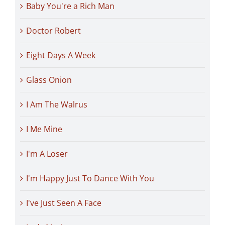
Baby You're a Rich Man
Doctor Robert
Eight Days A Week
Glass Onion
I Am The Walrus
I Me Mine
I'm A Loser
I'm Happy Just To Dance With You
I've Just Seen A Face