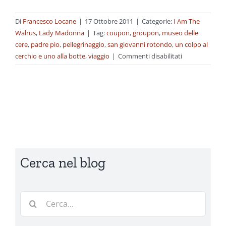
Di
Francesco Locane
|
17 Ottobre 2011
|
Categorie:
I Am The
Walrus
,
Lady Madonna
|
Tag:
coupon
,
groupon
,
museo delle
cere
,
padre pio
,
pellegrinaggio
,
san giovanni rotondo
,
un colpo al
su
cerchio e uno alla botte
,
viaggio
|
Commenti disabilitati
San
Coupon
Cerca nel blog
Cerca
per: