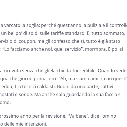
rcato la soglia: perché quest’anno la pulizia e il controll
n bel po’ di soldi sulle tariffe standard. E, tutto sommato,
rvizio di coupon, ma gli confesso che sì, tutto è già stato
e: “Lo facciamo anche noi, quel servizio”, mormora. E poi si
 la ricevuta senza che gliela chieda. Incredibile. Quando vede
lataqualche giorno prima, dice “Ah, ma siamo amici, con questi
edda) tra tecnici caldaisti. Buoni da una parte, cattivi
rmostati e sonde. Ma anche solo guardando la sua faccia si
uomo.
 prossimo anno per la revisione. “Va bene”, dice l’omino
o delle mie intenzioni.