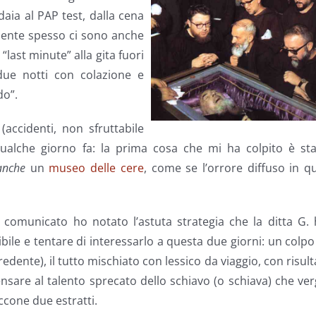
ldaia al PAP test, dalla cena
ramente spesso ci sono anche
“last minute” alla gita fuori
due notti con colazione e
do”.
(accidenti, non sfruttabile
ualche giorno fa: la prima cosa che mi ha colpito è sta
anche
un
museo delle cere
, come se l’orrore diffuso in q
comunicato ho notato l’astuta strategia che la ditta G. 
bile e tentare di interessarlo a questa due giorni: un colpo
redente), il tutto mischiato con lessico da viaggio, con risult
nsare al talento sprecato dello schiavo (o schiava) che ve
ccone due estratti.