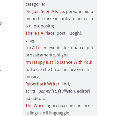
categorie:
I’ve Just Seen A Face
: persone più o
meno bizzarre incontrate per caso
o
o di proposito;
There’s A Place
: posti, luoghi,
viaggi;
I’m A Loser
: eventi sfortunati o, più
prosaicamente, sfighe;
I’m Happy Just To Dance With You
:
tutto ciò che ha a che fare con la
”.
musica;
Paperback Writer
: libri,
scritti,
pamphlet
,
feuilleton
, editori
ed editoria;
The Word
: ogni cosa che concerne
la lingua e il linguaggio;