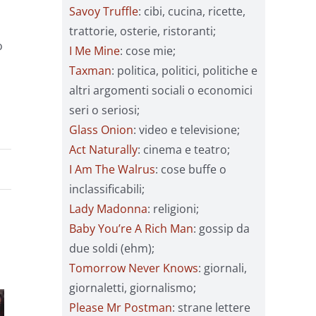
Savoy Truffle
: cibi, cucina, ricette,
i
trattorie, osterie, ristoranti;
o
I Me Mine
: cose mie;
Taxman
: politica, politici, politiche e
altri argomenti sociali o economici
seri o seriosi;
Glass Onion
: video e televisione;
Act Naturally
: cinema e teatro;
I Am The Walrus
: cose buffe o
inclassificabili;
Lady Madonna
: religioni;
Baby You’re A Rich Man
: gossip da
due soldi (ehm);
Tomorrow Never Knows
: giornali,
giornaletti, giornalismo;
Please Mr Postman
: strane lettere