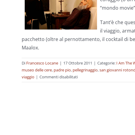
“mondo movie” a
Tant’è che que
il viaggio, arma
pacchetto (oltre al pernottamento, il cocktail di be
Maalox.
Di
Francesco Locane
|
17 Ottobre 2011
|
Categorie:
I Am The 
museo delle cere
,
padre pio
,
pellegrinaggio
,
san giovanni roton
su
viaggio
|
Commenti disabilitati
San
Coupon