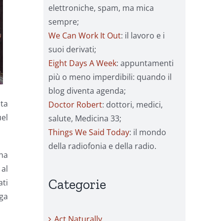
elettroniche, spam, ma mica
sempre;
We Can Work It Out
: il lavoro e i
suoi derivati;
Eight Days A Week
: appuntamenti
più o meno imperdibili: quando il
blog diventa agenda;
ta
Doctor Robert
: dottori, medici,
uel
salute, Medicina 33;
Things We Said Today
: il mondo
della radiofonia e della radio.
ha
 al
Categorie
ati
rga
Act Naturally