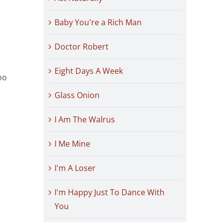
Baby You're a Rich Man
Doctor Robert
Eight Days A Week
ho
Glass Onion
I Am The Walrus
I Me Mine
I'm A Loser
I'm Happy Just To Dance With
You