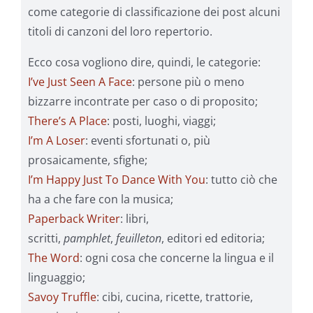
come categorie di classificazione dei post alcuni
titoli di canzoni del loro repertorio.
Ecco cosa vogliono dire, quindi, le categorie:
I’ve Just Seen A Face
: persone più o meno
bizzarre incontrate per caso o di proposito;
There’s A Place
: posti, luoghi, viaggi;
I’m A Loser
: eventi sfortunati o, più
prosaicamente, sfighe;
I’m Happy Just To Dance With You
: tutto ciò che
ha a che fare con la musica;
Paperback Writer
: libri,
scritti,
pamphlet
,
feuilleton
, editori ed editoria;
The Word
: ogni cosa che concerne la lingua e il
linguaggio;
Savoy Truffle
: cibi, cucina, ricette, trattorie,