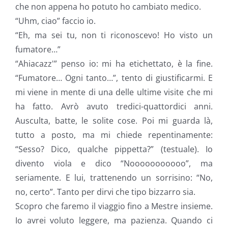
che non appena ho potuto ho cambiato medico.
“Uhm, ciao” faccio io.
“Eh, ma sei tu, non ti riconoscevo! Ho visto un
fumatore…”
“Ahiacazz'” penso io: mi ha etichettato, è la fine.
“Fumatore… Ogni tanto…”, tento di giustificarmi. E
mi viene in mente di una delle ultime visite che mi
ha fatto. Avrò avuto tredici-quattordici anni.
Ausculta, batte, le solite cose. Poi mi guarda là,
tutto a posto, ma mi chiede repentinamente:
“Sesso? Dico, qualche pippetta?” (testuale). Io
divento viola e dico “Nooooooooooo”, ma
seriamente. E lui, trattenendo un sorrisino: “No,
no, certo”. Tanto per dirvi che tipo bizzarro sia.
Scopro che faremo il viaggio fino a Mestre insieme.
Io avrei voluto leggere, ma pazienza. Quando ci