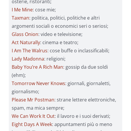
osterie, ristoranti;
I Me Mine
: cose mie;
Taxman
: politica, politici, politiche e altri
argomenti sociali o economici seri o seriosi;
Glass Onion
: video e televisione;
Act Naturally
: cinema e teatro;
I Am The Walrus
: cose buffe o inclassificabili;
Lady Madonna
: religioni;
Baby You’re A Rich Man
: gossip da due soldi
(ehm);
Tomorrow Never Knows
: giornali, giornaletti,
giornalismo;
Please Mr Postman
: strane lettere elettroniche,
spam, ma mica sempre;
We Can Work It Out
: il lavoro e i suoi derivati;
Eight Days A Week
: appuntamenti più o meno