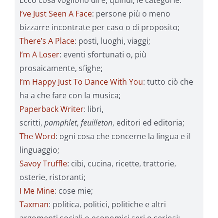
Ecco cosa vogliono dire, quindi, le categorie:
I’ve Just Seen A Face
: persone più o meno
bizzarre incontrate per caso o di proposito;
There’s A Place
: posti, luoghi, viaggi;
I’m A Loser
: eventi sfortunati o, più
prosaicamente, sfighe;
I’m Happy Just To Dance With You
: tutto ciò che
ha a che fare con la musica;
Paperback Writer
: libri,
scritti,
pamphlet
,
feuilleton
, editori ed editoria;
The Word
: ogni cosa che concerne la lingua e il
linguaggio;
Savoy Truffle
: cibi, cucina, ricette, trattorie,
osterie, ristoranti;
I Me Mine
: cose mie;
Taxman
: politica, politici, politiche e altri