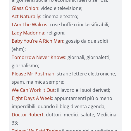
argomenti sociali o economici seri o seriosi;
Glass Onion
: video e televisione;
Act Naturally
: cinema e teatro;
I Am The Walrus
: cose buffe o inclassificabili;
Lady Madonna
: religioni;
Baby You’re A Rich Man
: gossip da due soldi
(ehm);
Tomorrow Never Knows
: giornali, giornaletti,
giornalismo;
Please Mr Postman
: strane lettere elettroniche,
spam, ma mica sempre;
We Can Work It Out
: il lavoro e i suoi derivati;
Eight Days A Week
: appuntamenti più o meno
imperdibili: quando il blog diventa agenda;
Doctor Robert
: dottori, medici, salute, Medicina
33;