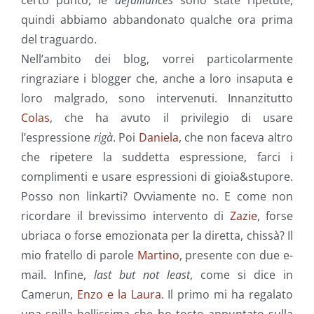
certo punto, le
defaillances
sono state ripetute,
quindi abbiamo abbandonato qualche ora prima
del traguardo.
Nell’ambito dei blog, vorrei particolarmente
ringraziare i blogger che, anche a loro insaputa e
loro malgrado, sono intervenuti. Innanzitutto
Colas
, che ha avuto il privilegio di usare
l’espressione
rigà
. Poi
Daniela
, che non faceva altro
che ripetere la suddetta espressione, farci i
complimenti e usare espressioni di gioia&stupore.
Posso non linkarti? Ovviamente no. E come non
ricordare il brevissimo intervento di
Zazie
, forse
ubriaca o forse emozionata per la diretta, chissà? Il
mio fratello di parole
Martino
, presente con due e-
mail. Infine,
last but not least
, come si dice in
Camerun,
Enzo e la Laura
. Il primo mi ha regalato