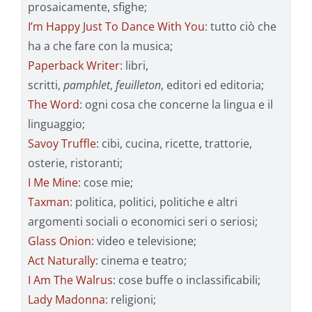
prosaicamente, sfighe;
I’m Happy Just To Dance With You
: tutto ciò che
ha a che fare con la musica;
Paperback Writer
: libri,
scritti,
pamphlet
,
feuilleton
, editori ed editoria;
The Word
: ogni cosa che concerne la lingua e il
linguaggio;
Savoy Truffle
: cibi, cucina, ricette, trattorie,
osterie, ristoranti;
I Me Mine
: cose mie;
Taxman
: politica, politici, politiche e altri
argomenti sociali o economici seri o seriosi;
Glass Onion
: video e televisione;
Act Naturally
: cinema e teatro;
I Am The Walrus
: cose buffe o inclassificabili;
Lady Madonna
: religioni;