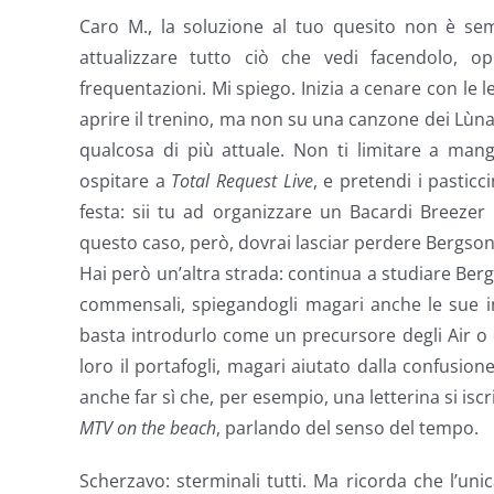
Caro M., la soluzione al tuo quesito non è sem
attualizzare tutto ciò che vedi facendolo, o
frequentazioni. Mi spiego. Inizia a cenare con le let
aprire il trenino, ma non su una canzone dei Lùnap
qualcosa di più attuale. Non ti limitare a mangi
ospitare a
Total Request Live
, e pretendi i pastic
festa: sii tu ad organizzare un Bacardi Breezer 
questo caso, però, dovrai lasciar perdere Bergson
Hai però un’altra strada: continua a studiare Ber
commensali, spiegandogli magari anche le sue in
basta introdurlo come un precursore degli Air o de
loro il portafogli, magari aiutato dalla confusion
anche far sì che, per esempio, una letterina si iscr
MTV on the beach
, parlando del senso del tempo.
Scherzavo: sterminali tutti. Ma ricorda che l’uni