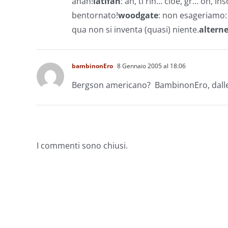
ahah!
latifah
: ah, ti rin… cioè, gr… oh, 
bentornato!
woodgate
: non esageriamo: 
qua non si inventa (quasi) niente.
altern
bambinonEro
8 Gennaio 2005 al 18:06
Bergson americano? BambinonEro, dalle
I commenti sono chiusi.