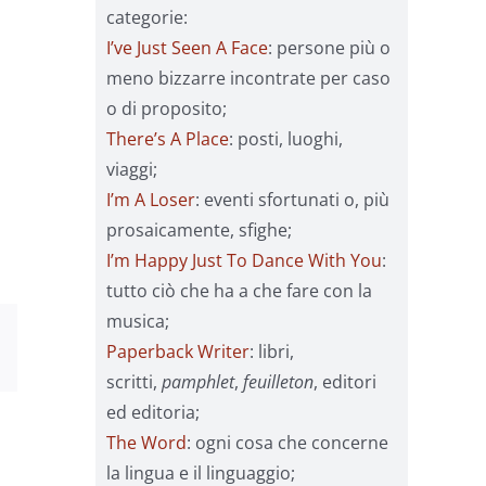
categorie:
I’ve Just Seen A Face
: persone più o
meno bizzarre incontrate per caso
o di proposito;
There’s A Place
: posti, luoghi,
viaggi;
I’m A Loser
: eventi sfortunati o, più
prosaicamente, sfighe;
I’m Happy Just To Dance With You
:
tutto ciò che ha a che fare con la
musica;
sApp
Email
Paperback Writer
: libri,
scritti,
pamphlet
,
feuilleton
, editori
ed editoria;
The Word
: ogni cosa che concerne
la lingua e il linguaggio;