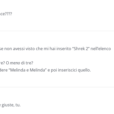
ace????
se non avessi visto che mi hai inserito “Shrek 2” nell’elenco
tre? O
meno
di tre?
vedere “Melinda e Melinda” e poi inseriscici quello.
 giuste, tu.