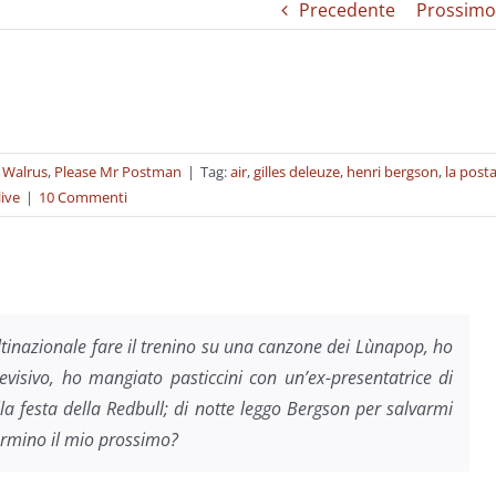
Precedente
Prossimo
e
 Walrus
,
Please Mr Postman
|
Tag:
air
,
gilles deleuze
,
henri bergson
,
la posta
live
|
10 Commenti
ltinazionale fare il trenino su una canzone dei Lùnapop, ho
visivo, ho mangiato pasticcini con un’ex-presentatrice di
a festa della Redbull; di notte leggo Bergson per salvarmi
ermino il mio prossimo?