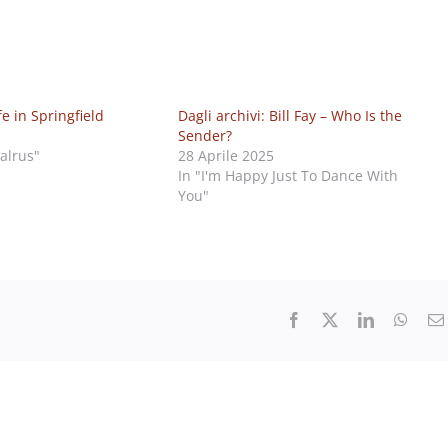
fe in Springfield
Dagli archivi: Bill Fay – Who Is the
Sender?
alrus"
28 Aprile 2025
In "I'm Happy Just To Dance With
You"
Facebook
X
LinkedIn
What