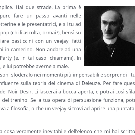
plice. Hai due strade. La prima è
ppure fare un passo avanti nelle
terine e le presentatrici, e sii tu ad
op (chi li ascolta, ormai?), bensì su
are pasticcini con un veejay, fatti
cini in camerino. Non andare ad una
Party (e, in tal caso, chiamami). In
, e lui potrebbe averne a male.
gson, sfoderalo nei momenti più impensabili e sorprendi i t
fluenze sulla teoria del cinema di Deleuze. Per fare que
i Noir Desir. Li lascerai a bocca aperta, e potrai così sfil
e del trenino. Se la tua opera di persuasione funziona, pot
iva a filosofia, o che un veejay si trovi ad aprire una puntata
ca cosa veramente inevitabile dell’elenco che mi hai scritt