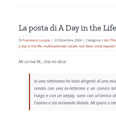
La posta di A Day in the Lif
Di
Francesco Locane
|
23 Dicembre 2004
|
Categorie:
I Am The
a day in the life
,
multinazionale
,
natale
,
noir desir
,
total request 
Mi scrive M., che mi dice:
In una settimana ho visto dirigenti di una mu
cenato con una ex-letterina e un comico tele
Fuego e con un veejay, sono con un’amica all
l’anima e sta arrivando Natale. Mi sparo o st