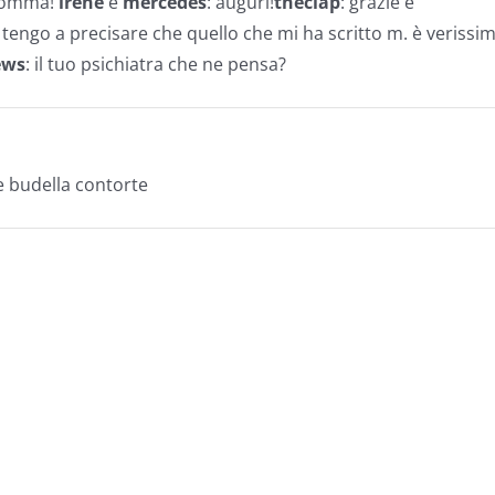
insomma!
irene
e
mercedes
: auguri!
theclap
: grazie e
tengo a precisare che quello che mi ha scritto m. è verissim
ews
: il tuo psichiatra che ne pensa?
 budella contorte