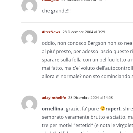
che grande!!!
AlterNews
28 Dicembre 2004 al 3:29
oddìo, non conosco Bergson non so nean
al piu’ presto, per adesso lascio queste r
sparare sulla folla con un bel fucilotto a
mai fatto, ma c’e’ voluto dell’autocontro
allora e’ normale? non sto cominciando 
adayinthelife
28 Dicembre 2004 al 14:53
ornellina
: grazie, fa’ pure
rupert
: shr
sembrato veramente brutto e sciatto. ma
tre per motivi “estetici” (e nota le virgol