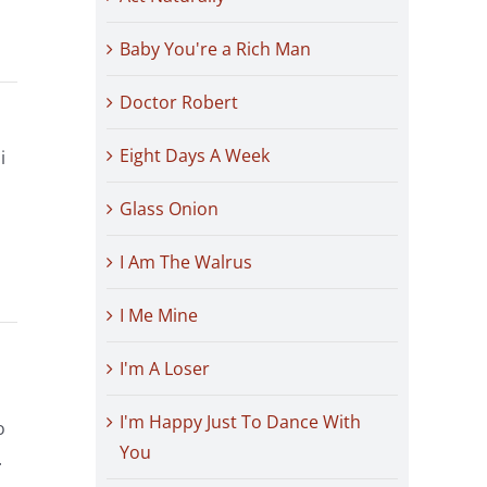
Baby You're a Rich Man
Doctor Robert
Eight Days A Week
i
Glass Onion
I Am The Walrus
I Me Mine
I'm A Loser
I'm Happy Just To Dance With
o
You
.