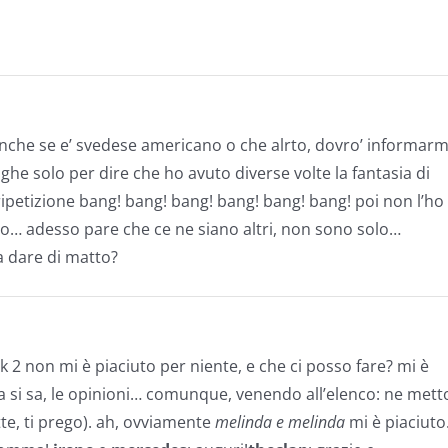
che se e’ svedese americano o che alrto, dovro’ informarm
ighe solo per dire che ho avuto diverse volte la fantasia di
 ripetizione bang! bang! bang! bang! bang! bang! poi non l’ho
llo… adesso pare che ce ne siano altri, non sono solo…
a dare di matto?
ek 2 non mi è piaciuto per niente, e che ci posso fare? mi è
 si sa, le opinioni… comunque, venendo all’elenco: ne mett
ette, ti prego). ah, ovviamente
melinda e melinda
mi è piaciuto