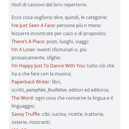
titoli di canzoni del loro repertorio.
Ecco cosa vogliono dire, quindi, le categorie:
I’ve Just Seen A Face
: persone più o meno
bizzarre incontrate per caso o di proposito;
There’s A Place
: posti, luoghi, viaggi;
I’m A Loser
: eventi sfortunati o, più
prosaicamente, sfighe;
I’m Happy Just To Dance With You
: tutto ciò che
ha a che fare con la musica;
Paperback Writer
: libri,
scritti,
pamphlet
,
feuilleton
, editori ed editoria;
The Word
: ogni cosa che concerne la lingua e il
linguaggio;
Savoy Truffle
: cibi, cucina, ricette, trattorie,
osterie, ristoranti;