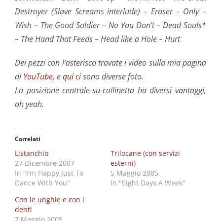
Destroyer (Slave Screams interlude) – Eraser – Only –
Wish – The Good Soldier – No You Don’t – Dead Souls*
– The Hand That Feeds – Head like a Hole –
Hurt
Dei pezzi con l’asterisco trovate i video sulla mia pagina
di
YouTube
, e
qui
ci sono diverse foto.
La posizione centrale-su-collinetta ha diversi vantaggi,
oh yeah.
Correlati
Listanchio
Trilocane (con servizi
27 Dicembre 2007
esterni)
In "I'm Happy Just To
5 Maggio 2005
Dance With You"
In "Eight Days A Week"
Con le unghie e con i
denti
7 Maggio 2005