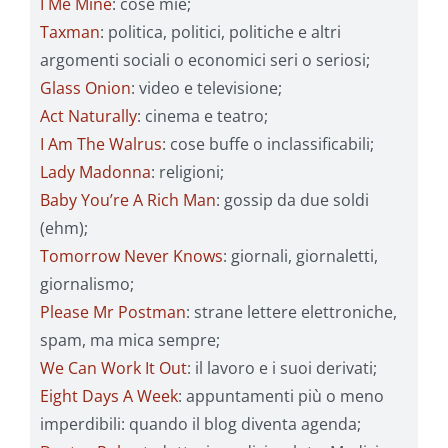
I Me Mine
: cose mie;
Taxman
: politica, politici, politiche e altri
argomenti sociali o economici seri o seriosi;
Glass Onion
: video e televisione;
Act Naturally
: cinema e teatro;
I Am The Walrus
: cose buffe o inclassificabili;
Lady Madonna
: religioni;
Baby You’re A Rich Man
: gossip da due soldi
(ehm);
Tomorrow Never Knows
: giornali, giornaletti,
giornalismo;
Please Mr Postman
: strane lettere elettroniche,
spam, ma mica sempre;
We Can Work It Out
: il lavoro e i suoi derivati;
Eight Days A Week
: appuntamenti più o meno
imperdibili: quando il blog diventa agenda;