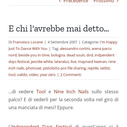
Precedente
Prossimo
E chi l'avrebbe mai detto…
Di
Francesco Locane
|
4 Settembre 2007
|
Categorie:
I'm Happy
Just To Dance With You
|
Tag:
alessandro cortini
,
arena parco
nord
,
beside you in time
,
bologna
,
dead souls
,
dvd
,
indpendent
days festival
,
jeordie white
,
lateralus
,
live
,
maynard keenan
,
nine
inch nails
,
photoset
,
pistolotto pro file sharing
,
reptile
,
setlist
,
tool
,
valido
,
video
,
year zero
|
2 Commenti
…di vedere
Tool
e
Nine Inch Nails
sullo stesso
palco? E di vederli per la seconda volta nel giro di
una manciata di mesi? Eppure.
L’
Independent Days Festival
di quest’anno si è