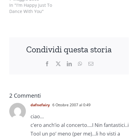
In "I'm Happy Just To
Dance With You"
Condividi questa storia
Facebook
X
LinkedIn
WhatsApp
Email
2 Commenti
dafnefairy
6 Ottobre 2007 al 0:49
ciao…
c’ero anch’io al concerto….I Nin fantastici..i
Tool un po’ meno (per me)…li ho visti a