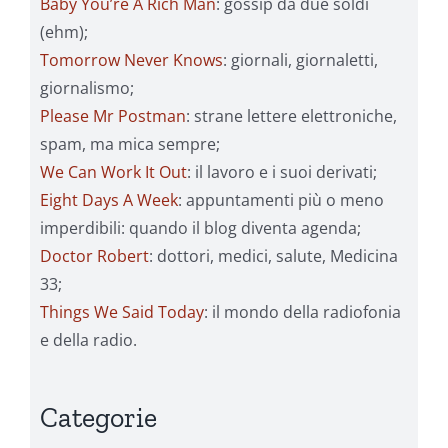
Baby You’re A Rich Man
: gossip da due soldi
(ehm);
Tomorrow Never Knows
: giornali, giornaletti,
giornalismo;
Please Mr Postman
: strane lettere elettroniche,
spam, ma mica sempre;
We Can Work It Out
: il lavoro e i suoi derivati;
Eight Days A Week
: appuntamenti più o meno
imperdibili: quando il blog diventa agenda;
Doctor Robert
: dottori, medici, salute, Medicina
33;
Things We Said Today
: il mondo della radiofonia
e della radio.
Categorie