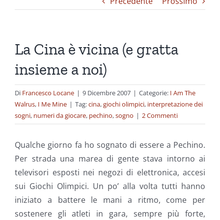
Precedente
Prossimo
La Cina è vicina (e gratta
insieme a noi)
Di
Francesco Locane
|
9 Dicembre 2007
|
Categorie:
I Am The
Walrus
,
I Me Mine
|
Tag:
cina
,
giochi olimpici
,
interpretazione dei
sogni
,
numeri da giocare
,
pechino
,
sogno
|
2 Commenti
Qualche giorno fa ho sognato di essere a Pechino.
Per strada una marea di gente stava intorno ai
televisori esposti nei negozi di elettronica, accesi
sui Giochi Olimpici. Un po’ alla volta tutti hanno
iniziato a battere le mani a ritmo, come per
sostenere gli atleti in gara, sempre più forte,