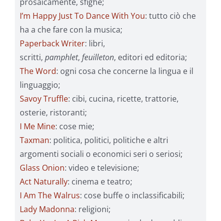
prosaicamente, sfighe;
I’m Happy Just To Dance With You
: tutto ciò che
ha a che fare con la musica;
Paperback Writer
: libri,
scritti,
pamphlet
,
feuilleton
, editori ed editoria;
The Word
: ogni cosa che concerne la lingua e il
linguaggio;
Savoy Truffle
: cibi, cucina, ricette, trattorie,
osterie, ristoranti;
I Me Mine
: cose mie;
Taxman
: politica, politici, politiche e altri
argomenti sociali o economici seri o seriosi;
Glass Onion
: video e televisione;
Act Naturally
: cinema e teatro;
I Am The Walrus
: cose buffe o inclassificabili;
Lady Madonna
: religioni;