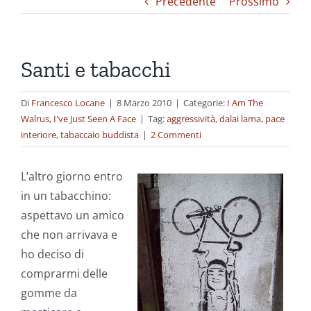
Precedente
Prossimo
Santi e tabacchi
Di
Francesco Locane
|
8 Marzo 2010
|
Categorie:
I Am The
Walrus
,
I've Just Seen A Face
|
Tag:
aggressività
,
dalai lama
,
pace
interiore
,
tabaccaio buddista
|
2 Commenti
L’altro giorno entro
in un tabacchino:
aspettavo un amico
che non arrivava e
ho deciso di
comprarmi delle
gomme da