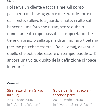
culo.”
Poi serve un cliente e tocca a me. Gli porgo il
pacchetto di chewing gum e due euro. Mentre mi
dà il resto, sollevo lo sguardo e noto, in alto sul
bancone, una foto che ritrae, senza dubbio
nonostante il tempo passato, il proprietario che
tiene un braccio sulla spalla di un monaco tibetano
(per me potrebbe essere il Dalai Lama), davanti a
quello che potrebbe essere un tempio buddista. E,
ancora una volta, dubito della definizione di “pace
interiore”.
Correlati
Stranezze di ieri (a.k.a.
Guida per la matricola –
inutilia)
seconda parte
27 Ottobre 2004
24 Settembre 2004
In "I Am The Walrus"
In "I've Just Seen A Face"