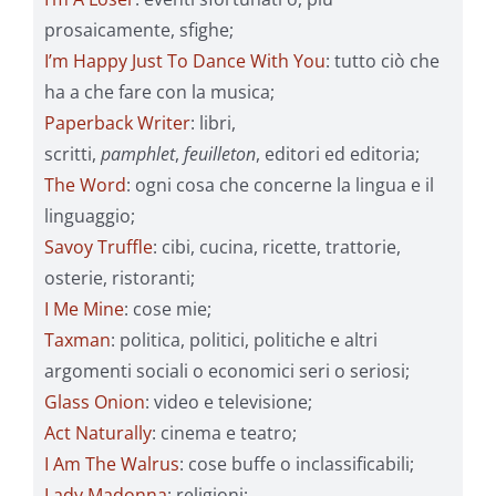
prosaicamente, sfighe;
I’m Happy Just To Dance With You
: tutto ciò che
ha a che fare con la musica;
Paperback Writer
: libri,
scritti,
pamphlet
,
feuilleton
, editori ed editoria;
The Word
: ogni cosa che concerne la lingua e il
linguaggio;
Savoy Truffle
: cibi, cucina, ricette, trattorie,
osterie, ristoranti;
I Me Mine
: cose mie;
Taxman
: politica, politici, politiche e altri
argomenti sociali o economici seri o seriosi;
Glass Onion
: video e televisione;
Act Naturally
: cinema e teatro;
I Am The Walrus
: cose buffe o inclassificabili;
Lady Madonna
: religioni;