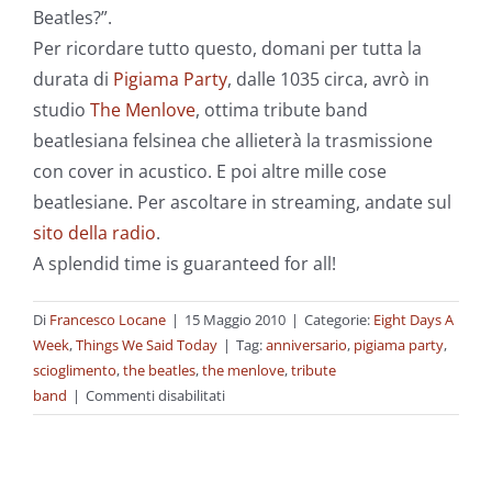
Beatles?”.
Per ricordare tutto questo, domani per tutta la
durata di
Pigiama Party
, dalle 1035 circa, avrò in
studio
The Menlove
, ottima tribute band
beatlesiana felsinea che allieterà la trasmissione
con cover in acustico. E poi altre mille cose
beatlesiane. Per ascoltare in streaming, andate sul
sito della radio
.
A splendid time is guaranteed for all!
Di
Francesco Locane
|
15 Maggio 2010
|
Categorie:
Eight Days A
Week
,
Things We Said Today
|
Tag:
anniversario
,
pigiama party
,
scioglimento
,
the beatles
,
the menlove
,
tribute
su
band
|
Commenti disabilitati
Ladies
and
gentlemen…