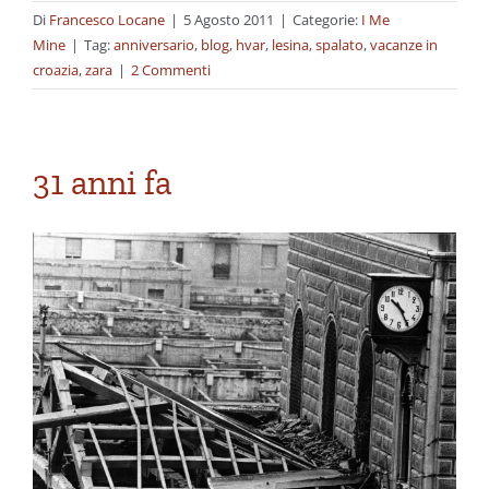
Di
Francesco Locane
|
5 Agosto 2011
|
Categorie:
I Me
Mine
|
Tag:
anniversario
,
blog
,
hvar
,
lesina
,
spalato
,
vacanze in
croazia
,
zara
|
2 Commenti
31 anni fa