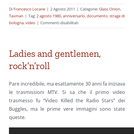
Di
Francesco Locane
|
2 Agosto 2011
|
Categorie:
Glass Onion
,
Taxman
|
Tag:
2 agosto 1980
,
anniversario
,
documento
,
strage di
su
bologna
,
video
|
Commenti disabilitati
31
anni
fa
Ladies and gentlemen,
rock’n’roll
Pare incredibile, ma esattamente 30 anni fa iniziava
le trasmissioni MTV. Si sa che il primo video
trasmesso fu “Video Killed the Radio Stars” dei
Buggles, ma le prime vere immagini sono state
queste.