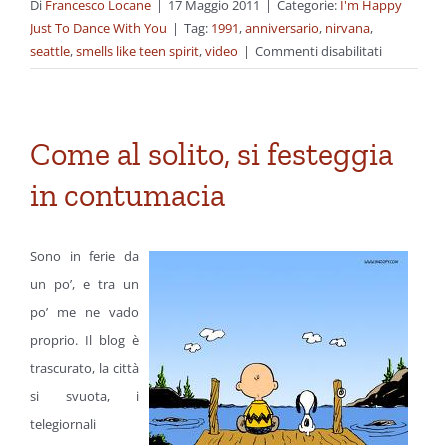
Di
Francesco Locane
|
17 Maggio 2011
|
Categorie:
I'm Happy
Just To Dance With You
|
Tag:
1991
,
anniversario
,
nirvana
,
su
seattle
,
smells like teen spirit
,
video
|
Commenti disabilitati
La
prima
volta
di
Come al solito, si festeggia
“Smells
in contumacia
Like
Teen
Spirit”
Sono in ferie da
un po’, e tra un
po’ me ne vado
proprio. Il blog è
trascurato, la città
si svuota, i
telegiornali