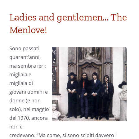
solito,
si
Ladies and gentlemen… The
festeggia
Menlove!
in
contumacia
Sono passati
quarant’anni,
ma sembra ieri:
migliaia e
migliaia di
giovani uomini e
donne (e non
solo), nel maggio
del 1970, ancora
non ci
credevano. “Ma come, si sono sciolti davvero i