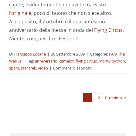
capite, evidentemente non avete mai visto
l’originale
, poco di buono che non siete altro.
A proposito, il 7 ottobre è il quarantesimo
anniversario della messa in onda del
Flying Circus
.
Niente, così, per dire. Festino?
Di
Francesco Locane
|
30 Settembre 2009
|
Categorie:
I Am The
Walrus
|
Tag:
anniversario
,
camelot
,
flying circus
,
monty python
,
su
spam
,
star trek
,
video
|
Commenti disabilitati
Spam,
spam,
spam,
space
1
2
Prossimo
and
spam