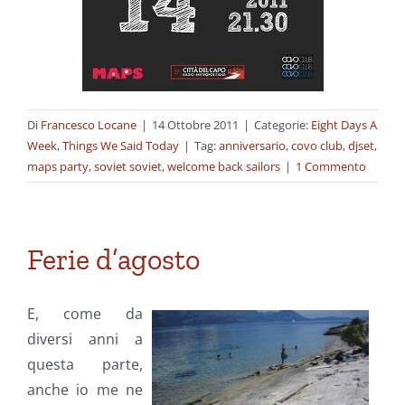
Di
Francesco Locane
|
14 Ottobre 2011
|
Categorie:
Eight Days A
Week
,
Things We Said Today
|
Tag:
anniversario
,
covo club
,
djset
,
maps party
,
soviet soviet
,
welcome back sailors
|
1 Commento
Ferie d’agosto
E, come da
diversi anni a
questa parte,
anche io me ne