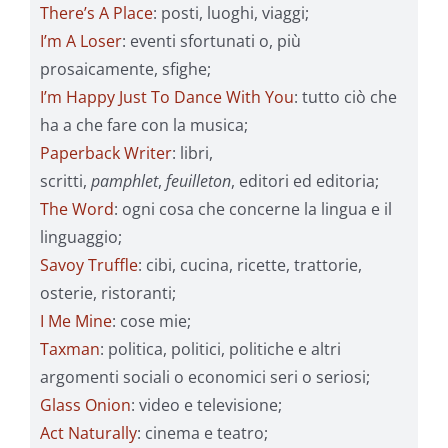
There’s A Place
: posti, luoghi, viaggi;
I’m A Loser
: eventi sfortunati o, più
prosaicamente, sfighe;
I’m Happy Just To Dance With You
: tutto ciò che
ha a che fare con la musica;
Paperback Writer
: libri,
scritti,
pamphlet
,
feuilleton
, editori ed editoria;
The Word
: ogni cosa che concerne la lingua e il
linguaggio;
Savoy Truffle
: cibi, cucina, ricette, trattorie,
osterie, ristoranti;
I Me Mine
: cose mie;
Taxman
: politica, politici, politiche e altri
argomenti sociali o economici seri o seriosi;
Glass Onion
: video e televisione;
Act Naturally
: cinema e teatro;