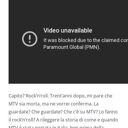
Capito? Rock’n’roll. Trent’anni dopo, mi pare che
MTV sia morta, ma ne vorrei conferma. La
guardate? Che guardate? Che c’è su MTV? Lo fanno
il rock’n’roll? A rileggere la storia di come e quando
MTV è stata portata in Italia, ben prima della