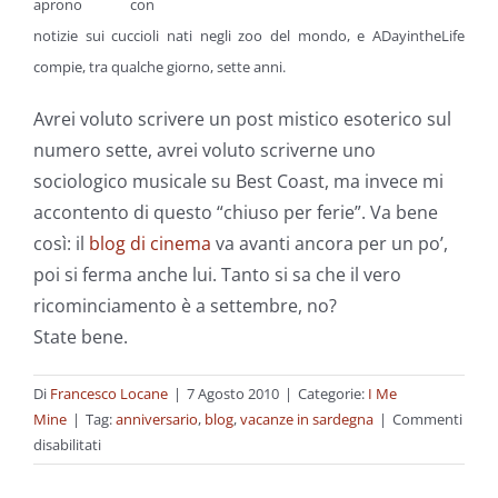
aprono con
notizie sui cuccioli nati negli zoo del mondo, e ADayintheLife
compie, tra qualche giorno, sette anni.
Avrei voluto scrivere un post mistico esoterico sul
numero sette, avrei voluto scriverne uno
sociologico musicale su Best Coast, ma invece mi
accontento di questo “chiuso per ferie”. Va bene
così: il
blog di cinema
va avanti ancora per un po’,
poi si ferma anche lui. Tanto si sa che il vero
ricominciamento è a settembre, no?
State bene.
Di
Francesco Locane
|
7 Agosto 2010
|
Categorie:
I Me
Mine
|
Tag:
anniversario
,
blog
,
vacanze in sardegna
|
Commenti
su
disabilitati
Come
al