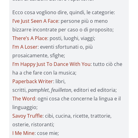
Ecco cosa vogliono dire, quindi, le categorie:
I’ve Just Seen A Face
: persone più o meno
bizzarre incontrate per caso o di proposito;
There’s A Place
: posti, luoghi, viaggi;
I’m A Loser
: eventi sfortunati o, più
prosaicamente, sfighe;
I’m Happy Just To Dance With You
: tutto ciò che
ha a che fare con la musica;
Paperback Writer
: libri,
scritti,
pamphlet
,
feuilleton
, editori ed editoria;
The Word
: ogni cosa che concerne la lingua e il
linguaggio;
Savoy Truffle
: cibi, cucina, ricette, trattorie,
osterie, ristoranti;
I Me Mine
: cose mie;