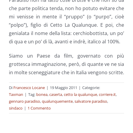
Paradiso non ha fatto cose brutte e che non so da
che parte politica tenda, non ho potuto evitare che
mi venisse in mente il “pruppo” (o “purpo”, cioè
“polpo”), figlio di Cetto La Qualunque. E poi, che
genialata il nome della lista: cerchiobottista, un po’
di qua e un po’ di là, avanti e indrè, italico al 100%.
Siamo un Paese da film, governato con più
grottesca immaginazione, però, di quante ve ne sia
in molte sceneggiature che in Italia vengono scritte.
Di
Francesco Locane
|
19 Maggio 2011
|
Categorie:
Taxman
|
Tag:
bonea
,
caserta
,
cetto la qualunque
,
corriere.it
,
gennaro paradiso
,
qualunquemente
,
salvatore paradiso
,
sindaco
|
1 Commento