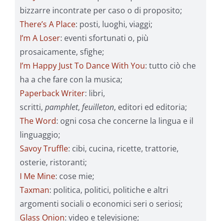
bizzarre incontrate per caso o di proposito;
There’s A Place
: posti, luoghi, viaggi;
I’m A Loser
: eventi sfortunati o, più
prosaicamente, sfighe;
I’m Happy Just To Dance With You
: tutto ciò che
ha a che fare con la musica;
Paperback Writer
: libri,
scritti,
pamphlet
,
feuilleton
, editori ed editoria;
The Word
: ogni cosa che concerne la lingua e il
linguaggio;
Savoy Truffle
: cibi, cucina, ricette, trattorie,
osterie, ristoranti;
I Me Mine
: cose mie;
Taxman
: politica, politici, politiche e altri
argomenti sociali o economici seri o seriosi;
Glass Onion
: video e televisione;