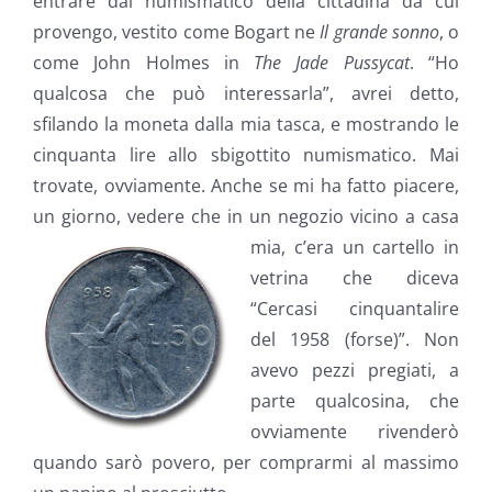
entrare dal numismatico della cittadina da cui
provengo, vestito come Bogart ne
Il grande sonno
, o
come John Holmes in
The Jade Pussycat
. “Ho
qualcosa che può interessarla”, avrei detto,
sfilando la moneta dalla mia tasca, e mostrando le
cinquanta lire allo sbigottito numismatico.
Mai
trovate, ovviamente. Anche se mi ha fatto piacere,
un giorno, vedere che in un negozio vicino a casa
mia, c’era un cartello in
vetrina che diceva
“Cercasi cinquantalire
del 1958 (forse)”. Non
avevo pezzi pregiati, a
parte qualcosina, che
ovviamente rivenderò
quando sarò povero, per comprarmi al massimo