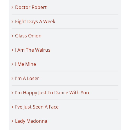
Doctor Robert
Eight Days A Week
Glass Onion
I Am The Walrus
I Me Mine
I'm A Loser
I'm Happy Just To Dance With You
I've Just Seen A Face
Lady Madonna