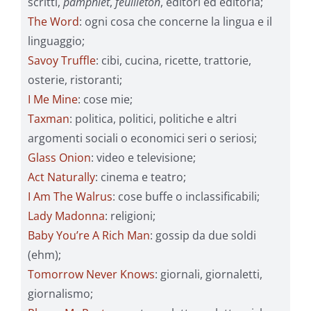
scritti,
pamphlet
,
feuilleton
, editori ed editoria;
The Word
: ogni cosa che concerne la lingua e il
linguaggio;
Savoy Truffle
: cibi, cucina, ricette, trattorie,
osterie, ristoranti;
I Me Mine
: cose mie;
Taxman
: politica, politici, politiche e altri
argomenti sociali o economici seri o seriosi;
Glass Onion
: video e televisione;
Act Naturally
: cinema e teatro;
I Am The Walrus
: cose buffe o inclassificabili;
Lady Madonna
: religioni;
Baby You’re A Rich Man
: gossip da due soldi
(ehm);
Tomorrow Never Knows
: giornali, giornaletti,
giornalismo;