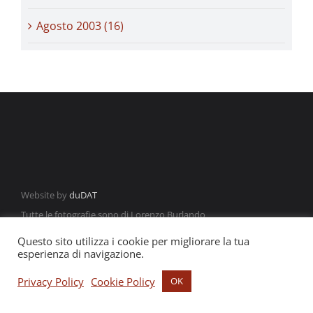
Agosto 2003 (16)
Website by
duDAT
Tutte le fotografie sono di Lorenzo Burlando
Questo sito utilizza i cookie per migliorare la tua
esperienza di navigazione.
Privacy Policy
Cookie Policy
OK
©2021 Francesco Locane | P.IVA: 03639401201