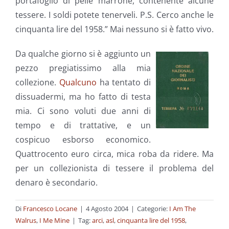
portafoglio di pelle marrone, contenente alcune
tessere. I soldi potete tenerveli. P.S. Cerco anche le
cinquanta lire del 1958.” Mai nessuno si è fatto vivo.
Da qualche giorno si è aggiunto un
pezzo pregiatissimo alla mia
collezione.
Qualcuno
ha tentato di
dissuadermi, ma ho fatto di testa
mia. Ci sono voluti due anni di
tempo e di trattative, e un
cospicuo esborso economico.
Quattrocento euro circa, mica roba da ridere. Ma
per un collezionista di tessere il problema del
denaro è secondario.
Di
Francesco Locane
|
4 Agosto 2004
|
Categorie:
I Am The
Walrus
,
I Me Mine
|
Tag:
arci
,
asl
,
cinquanta lire del 1958
,