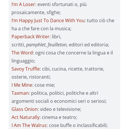
I’m A Loser
: eventi sfortunati o, più
prosaicamente, sfighe;
I’m Happy Just To Dance With You
: tutto ciò che
ha a che fare con la musica;
Paperback Writer
: libri,
scritti,
pamphlet
,
feuilleton
, editori ed editoria;
The Word
: ogni cosa che concerne la lingua e il
linguaggio;
Savoy Truffle
: cibi, cucina, ricette, trattorie,
osterie, ristoranti;
I Me Mine
: cose mie;
Taxman
: politica, politici, politiche e altri
argomenti sociali o economici seri o seriosi;
Glass Onion
: video e televisione;
Act Naturally
: cinema e teatro;
I Am The Walrus
: cose buffe o inclassificabili;