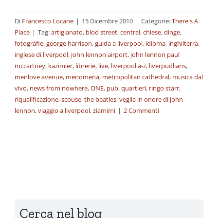
Di
Francesco Locane
|
15 Dicembre 2010
|
Categorie:
There's A
Place
|
Tag:
artigianato
,
blod street
,
central
,
chiese
,
dinge
,
fotografie
,
george harrison
,
guida a liverpool
,
idioma
,
inghilterra
,
inglese di liverpool
,
john lennon airport
,
john lennon paul
mccartney
,
kazimier
,
librerie
,
live
,
liverpool a-z
,
liverpudlians
,
menlove avenue
,
menomena
,
metropolitan cathedral
,
musica dal
vivo
,
news from nowhere
,
ONE
,
pub
,
quartieri
,
ringo starr
,
riqualificazione
,
scouse
,
the beatles
,
veglia in onore di john
lennon
,
viaggio a liverpool
,
ziamimi
|
2 Commenti
Cerca nel blog