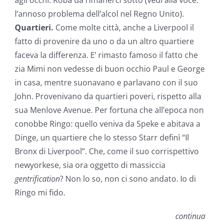
agli occhi. Roba da rimanerci sotto (vedi alla voce:
l’annoso problema dell’alcol nel Regno Unito).
Quartieri.
Come molte città, anche a Liverpool il
fatto di provenire da uno o da un altro quartiere
faceva la differenza. E’ rimasto famoso il fatto che
zia Mimi non vedesse di buon occhio Paul e George
in casa, mentre suonavano e parlavano con il suo
John. Provenivano da quartieri poveri, rispetto alla
sua Menlove Avenue. Per fortuna che all’epoca non
conobbe Ringo: quello veniva da Speke e abitava a
Dinge, un quartiere che lo stesso Starr definì “Il
Bronx di Liverpool”. Che, come il suo corrispettivo
newyorkese, sia ora oggetto di massiccia
gentrification
? Non lo so, non ci sono andato. Io di
Ringo mi fido.
continua