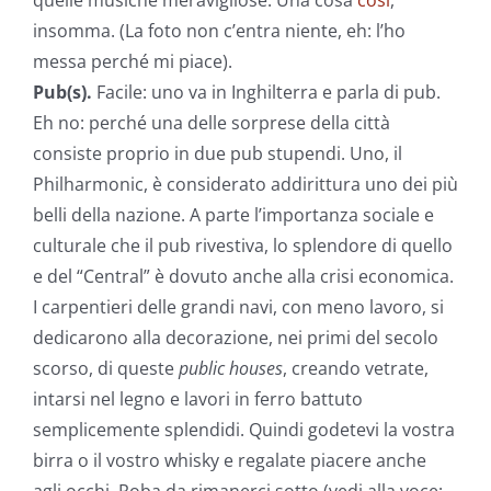
quelle musiche meravigliose. Una cosa
così
,
insomma. (La foto non c’entra niente, eh: l’ho
messa perché mi piace).
Pub(s).
Facile: uno va in Inghilterra e parla di pub.
Eh no: perché una delle sorprese della città
consiste proprio in due pub stupendi. Uno, il
Philharmonic, è considerato addirittura uno dei più
belli della nazione. A parte l’importanza sociale e
culturale che il pub rivestiva, lo splendore di quello
e del “Central” è dovuto anche alla crisi economica.
I carpentieri delle grandi navi, con meno lavoro, si
dedicarono alla decorazione, nei primi del secolo
scorso, di queste
public houses
, creando vetrate,
intarsi nel legno e lavori in ferro battuto
semplicemente splendidi. Quindi godetevi la vostra
birra o il vostro whisky e regalate piacere anche