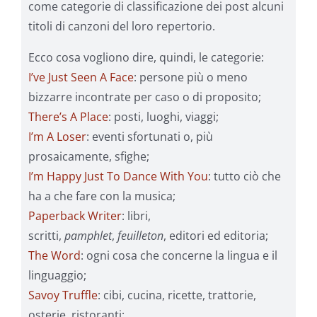
come categorie di classificazione dei post alcuni
titoli di canzoni del loro repertorio.
Ecco cosa vogliono dire, quindi, le categorie:
I’ve Just Seen A Face
: persone più o meno
bizzarre incontrate per caso o di proposito;
There’s A Place
: posti, luoghi, viaggi;
I’m A Loser
: eventi sfortunati o, più
prosaicamente, sfighe;
I’m Happy Just To Dance With You
: tutto ciò che
ha a che fare con la musica;
Paperback Writer
: libri,
scritti,
pamphlet
,
feuilleton
, editori ed editoria;
The Word
: ogni cosa che concerne la lingua e il
linguaggio;
Savoy Truffle
: cibi, cucina, ricette, trattorie,
osterie, ristoranti;