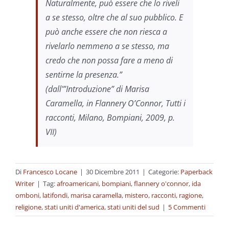
Naturalmente, può essere che lo riveli
a se stesso, oltre che al suo pubblico. E
può anche essere che non riesca a
rivelarlo nemmeno a se stesso, ma
credo che non possa fare a meno di
sentirne la presenza.”
(dall'”Introduzione” di Marisa
Caramella, in Flannery O’Connor,
Tutti i
racconti
, Milano, Bompiani, 2009, p.
VII)
Di
Francesco Locane
|
30 Dicembre 2011
|
Categorie:
Paperback
Writer
|
Tag:
afroamericani
,
bompiani
,
flannery o'connor
,
ida
omboni
,
latifondi
,
marisa caramella
,
mistero
,
racconti
,
ragione
,
religione
,
stati uniti d'america
,
stati uniti del sud
|
5 Commenti