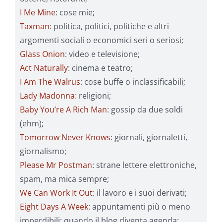
I Me Mine
: cose mie;
Taxman
: politica, politici, politiche e altri
argomenti sociali o economici seri o seriosi;
Glass Onion
: video e televisione;
Act Naturally
: cinema e teatro;
I Am The Walrus
: cose buffe o inclassificabili;
Lady Madonna
: religioni;
Baby You’re A Rich Man
: gossip da due soldi
(ehm);
Tomorrow Never Knows
: giornali, giornaletti,
giornalismo;
Please Mr Postman
: strane lettere elettroniche,
spam, ma mica sempre;
We Can Work It Out
: il lavoro e i suoi derivati;
Eight Days A Week
: appuntamenti più o meno
imperdibili: quando il blog diventa agenda;